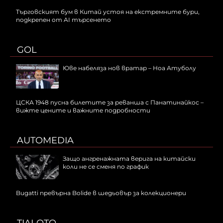
Търговският бум в Китай устоя на екстремните бури,
подкрепен от AI търсенето
GOL
Юве набеляза нов вратар – Ноа Атуболу
ЦСКА 1948 пусна билетите за реванша с Панатинайкос –
вижте цените и важните подробности
AUTOMEDIA
Защо ангренажната верига на китайски
коли не се сменя по график
Bugatti превърна Bolide в шедьовър за колекционери