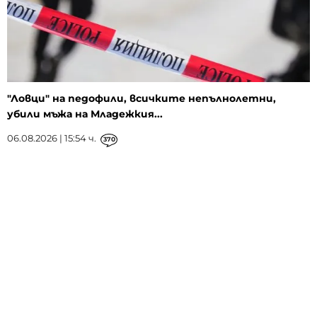
"Ловци" на педофили, всичките непълнолетни,
убили мъжа на Младежкия...
06.08.2026 | 15:54 ч.
370