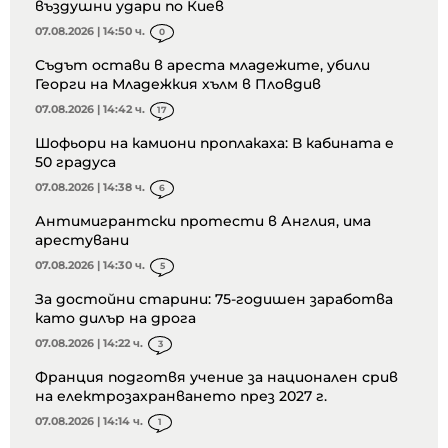
въздушни удари по Киев
07.08.2026 | 14:50 ч.
0
Съдът остави в ареста младежите, убили
Георги на Младежкия хълм в Пловдив
07.08.2026 | 14:42 ч.
17
Шофьори на камиони проплакаха: В кабината е
50 градуса
07.08.2026 | 14:38 ч.
6
Антимигрантски протести в Англия, има
арестувани
07.08.2026 | 14:30 ч.
5
За достойни старини: 75-годишен заработва
като дилър на дрога
07.08.2026 | 14:22 ч.
3
Франция подготвя учение за национален срив
на електрозахранването през 2027 г.
07.08.2026 | 14:14 ч.
1