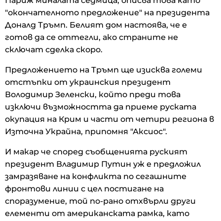
Париж миналата седмица, описва това като
"окончателното предложение" на президента
Доналд Тръмп. Белият дом настоява, че е
готов да се оттегли, ако страните не
сключат сделка скоро.
Предложението на Тръмп ще изисква големи
отстъпки от украинския президент
Володимир Зеленски, който преди това
изключи възможността да приеме руската
окупация на Крим и части от четири региона в
Източна Украйна, припомня "Аксиос".
И макар че според съобщенията руският
президент Владимир Путин уж е предложил
замразяване на конфликта по сегашните
фронтови линии с цел постигане на
споразумение, той по-рано отхвърли други
елементи от американската рамка, като