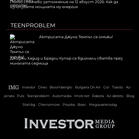
Пълно слънчево затъмнение на 12 август 2026: Как да
използвате мощната му енергия
TEENPROBLEM
Актрисата Джуно Темпъл се омъжи!
Джиджи Хадид и Брадли Купър са вдигнали сватба през
миналата седмица
Investor
Dnes
Bloombergtv
Bulgaria On Air
Gol
Tialoto
Az-
jenata
Puls
Teenproblem
Automedia
Imoti.net
Rabota
Az-deteto
Blog
Start.bg
Chernomore
Posoka
Boec
Megavselena.bg