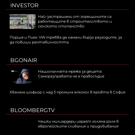
INVESTOR
Най-застрашени от горещините са
работещите в строителството и
селското стопанство
Порше и Пиех: VW трябва да намали бързо разходите, за
да повиши рентабилността
BGONAIR
Националната мрежа за децата:
Саморазправата не е правосъдие
Хванаха шофьор с над 3 промила алкохол в кръвта в София
BLOOMBERGTV
Чешки милиардери играят голяма роля в
европейските сливания и придобивания