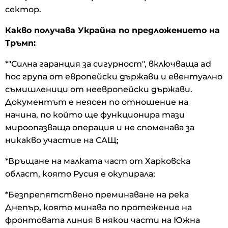
сектор.
Какво получава Украйна по предложението на
Тръмп:
*"Силна гаранция за сигурност", включваща ad
hoc група от европейски държави и евентуално
съмишленици от неевропейски държави.
Документът е неясен по отношение на
начина, по който ще функционира тази
мироопазваща операция и не споменава за
никакво участие на САЩ;
*Връщане на малката част от Харковска
област, която Русия е окупирала;
*Безпрепятствено преминаване на река
Днепър, която минава по протежение на
фронтовата линия в някои части на Южна