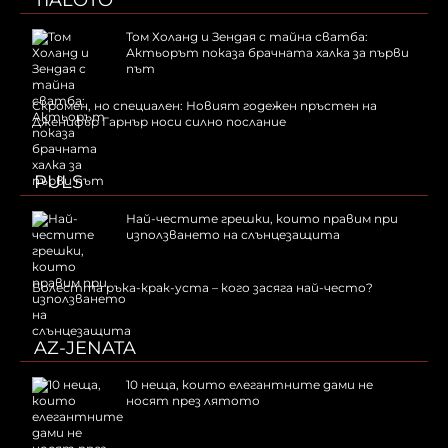
TIALOTO
Том Холанд и Зендая с тайна сватба:
Актьорът показа брачната халка за първи
път
Скромен, но специален: Новият годежен пръстен на
Дженифър Гарнър носи силно послание
PULS
Най-честите грешки, които правим при
използването на слънцезащита
Болестта ръка-крак-уста – кого засяга най-често?
AZ-JENATA
10 неща, които елегантните дами не
носят през лятото