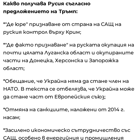
Какво получава Русия съгласно
предложението на Тръмп:
*"Де юре" признаване от страна на САЩ на
руския контрол върху Крим;
*"Де факто признаване" на руската окупация на
почти цялата Луганска област и окупираните
части на Донецка, Херсонска и Запорожка
област;
*Обещание, че Украйна няма да стане член на
НАТО. В текста се отбелязва, че Украйна може
да стане част от Европейския съюз;
*Отмяна на санкциите, наложени от 2014 г.
насам;
*Засилено икономическо сътрудничество със
САЩ, особено в енергийния и промишления