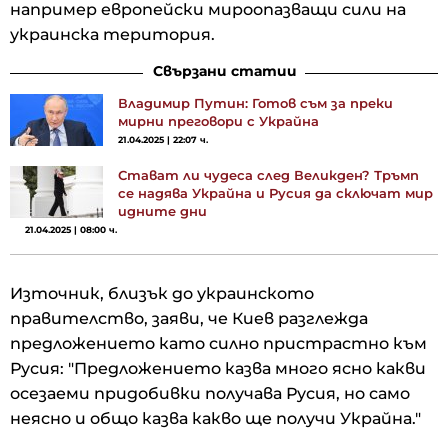
например европейски мироопазващи сили на
украинска територия.
Свързани статии
Владимир Путин: Готов съм за преки
мирни преговори с Украйна
21.04.2025 | 22:07 ч.
Стават ли чудеса след Великден? Тръмп
се надява Украйна и Русия да сключат мир
идните дни
21.04.2025 | 08:00 ч.
Източник, близък до украинското
правителство, заяви, че Киев разглежда
предложението като силно пристрастно към
Русия: "Предложението казва много ясно какви
осезаеми придобивки получава Русия, но само
неясно и общо казва какво ще получи Украйна."