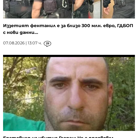
Иззетият фентанил е за близо 300 млн. евро, ГДБОП
с нови данни...
07.08.2026 | 13:07 ч.
29