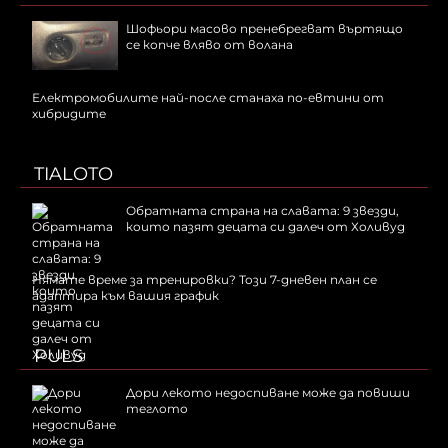
Шофьори масово пренебрегват въртящо
се копче вляво от волана
Електромобилите най-после станаха по-евтини от
хибридите
TIALOTO
Обратната страна на славата: 9 звезди,
които пазят децата си далеч от Холивуд
Нямате време за тренировки? Този 7-дневен план се
адаптира към вашия график
PULS
Дори лекото недоспиване може да повиши
теглото