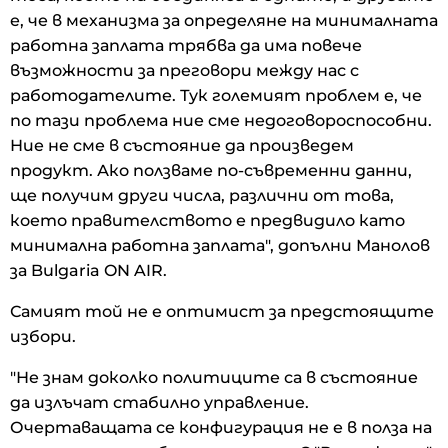
е, че в механизма за определяне на минималната
работна заплата трябва да има повече
възможности за преговори между нас с
работодателите. Тук големият проблем е, че
по тази проблема ние сме недоговороспособни.
Ние не сме в състояние да произведем
продукт. Ако ползваме по-съвременни данни,
ще получим други числа, различни от това,
което правителството е предвидило като
минимална работна заплата", допълни Манолов
за Bulgaria ON AIR.
Самият той не е оптимист за предстоящите
избори.
"Не знам доколко политиците са в състояние
да излъчат стабилно управление.
Очертаващата се конфигурация не е в полза на