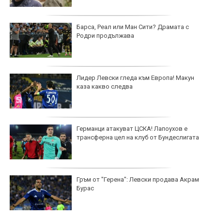
Барса, Реал или Ман Сити? Драмата с
Родри продължава
Лидер Левски гледа към Европа! Макун
каза какво следва
Германци атакуват ЦСКА! Лапоухов е
трансферна цел на клуб от Бундеслигата
Гръм от "Герена": Левски продава Акрам
Бурас