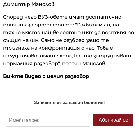
Димитър Манолов.
Според него ВУЗ-овете имат достатъчно
причини за протестите: "Разбирам ги, на
тяхно място най-вероятно щях да постъпя по
същия начин. Само не разбрах защо те
тръгнаха на конфронтация с нас. Това е
налудничаво, имаше хора, които затрудняват
нормалния разговор", посочи Манолов.
Вижте видео с целия разговор