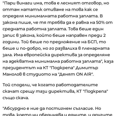
"Пари винаги има, това е лесният отговор, но
оттам нататък отиваме на това как се
определя минималната работна заплата. В
закона пише, че тя трябва да е равна на 50% от
средната работна заплата. Това беше един
запис в закона, който беше направен преди 2
години. Той беше по предложение на БСП, то
беше и по-добро, но го развалиха в пленарната
зала. Има европейска директива за определяне
на адекватна минимална работна заплата", каза
президентът на КТ "Подкрепа" Димитър
Манолов в студиото на "Денят ON AIR".
Той сподели, че когато работодателите
скачат срещу тази директива, КТ "Подкрепа"
също скача.
"Абсурдно е ние да постигнем съгласие. Но
това, което ни обединява и едните, и другите