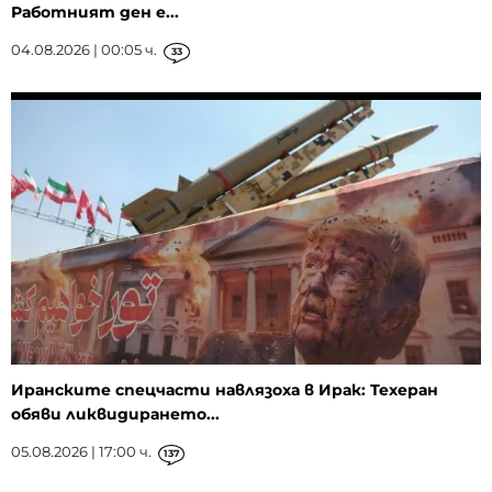
Работният ден е...
04.08.2026 | 00:05 ч.
33
Иранските спецчасти навлязоха в Ирак: Техеран
обяви ликвидирането...
05.08.2026 | 17:00 ч.
137