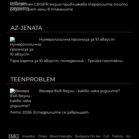
Компактен CRISPR ензим приближава терапиите, които
редактират гени в тъканите
AZ-JENATA
Нумерологична прогноза за 10 август
Таро карта за 10 август, понеделник - Тройка пентакли
TEENPROBLEM
Венера във Везни - какво чака зодиите?
Лято 2026: Еспадрилите се завръщат
Investor
Dnes
Bloombergtv
Bulgaria On Air
Gol
Tialoto
Az-