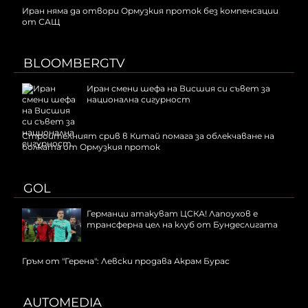
Иран няма да отвори Ормузкия проток без компенсации
от САЩ
BLOOMBERGTV
Иран смени шефа на Висшия си съвет за
национална сигурност
Строителният срив в Китай помага за облекчаване на
болката от Ормузкия проток
GOL
Германци атакуват ЦСКА! Лапоухов е
трансферна цел на клуб от Бундеслигата
Гръм от "Герена": Левски продава Акрам Бурас
AUTOMEDIA