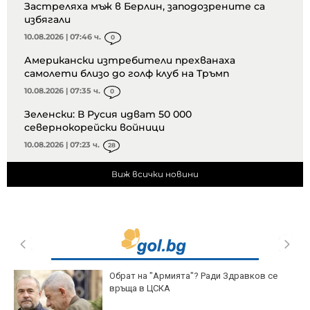
Застреляха мъж в Берлин, заподозрените са
избягали
10.08.2026 | 07:46 ч.
0
Американски изтребители прехванаха
самолети близо до голф клуб на Тръмп
10.08.2026 | 07:35 ч.
0
Зеленски: В Русия идват 50 000
севернокорейски войници
10.08.2026 | 07:23 ч.
28
Виж всички новини
Обрат на "Армията"? Ради Здравков се
връща в ЦСКА