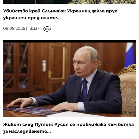
Убийство край Слънчака: Украинец закла друг
украинец пред очите...
09.08.2026 | 13:33 ч.
179
Живот след Путин: Русия се приближава към битка
за наследяването...