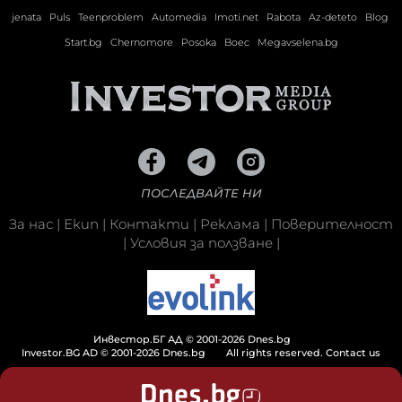
jenata
Puls
Teenproblem
Automedia
Imoti.net
Rabota
Az-deteto
Blog
Start.bg
Chernomore
Posoka
Boec
Megavselena.bg
ПОСЛЕДВАЙТЕ НИ
За нас
|
Екип
|
Контакти
|
Реклама
|
Поверителност
|
Условия за ползване
|
Инвестор.БГ АД © 2001-2026 Dnes.bg
Investor.BG AD © 2001-2026 Dnes.bg
All rights reserved.
Contact us