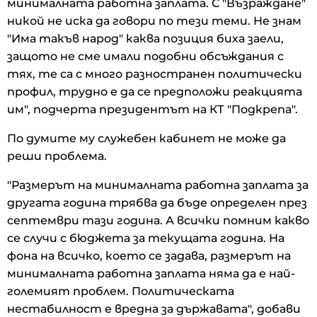
минималната работна заплата. С "Възраждане"
никой не иска да говори по тези теми. Не знам
"Има такъв народ" каква позиция биха заели,
защото не сме имали подобни обсъждания с
тях, те са с много разностранен политически
профил, трудно е да се предположи реакцията
им", подчерта президентът на КТ "Подкрепа".
По думите му служебен кабинет не може да
реши проблема.
"Размерът на минималната работна заплата за
другата година трябва да бъде определен през
септември тази година. А всички помним какво
се случи с бюджета за текущата година. На
фона на всичко, което се задава, размерът на
минималната работна заплата няма да е най-
големият проблем. Политическата
нестабилност е вредна за държавата", добави