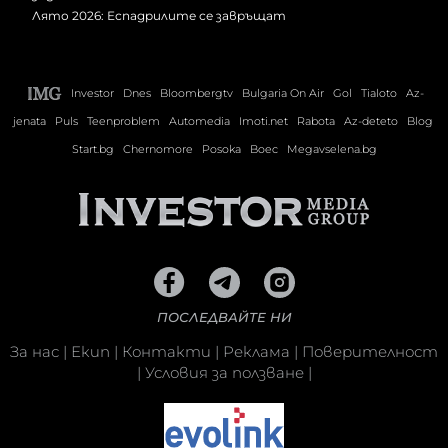
Лято 2026: Еспадрилите се завръщат
Investor
Dnes
Bloombergtv
Bulgaria On Air
Gol
Tialoto
Az-
jenata
Puls
Teenproblem
Automedia
Imoti.net
Rabota
Az-deteto
Blog
Start.bg
Chernomore
Posoka
Boec
Megavselena.bg
ПОСЛЕДВАЙТЕ НИ
За нас
|
Екип
|
Контакти
|
Реклама
|
Поверителност
|
Условия за ползване
|