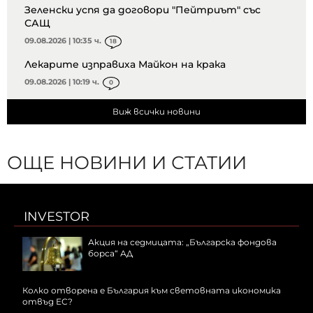
Зеленски успя да договори "Пейтриът" със
САЩ
09.08.2026 | 10:35 ч.
18
Лекарите изправиха Майкон на крака
09.08.2026 | 10:19 ч.
0
Виж всички новини
ОЩЕ НОВИНИ И СТАТИИ
INVESTOR
Акция на седмицата: „Българска фондова
борса“ АД
Колко отворена е България към световната икономика
отвъд ЕС?