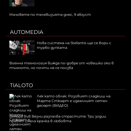
Мачовете по телевизията днес, 9 август
AUTOMEDIA
Нова система на Stellantis ще се бори с
турбо дупката
Военна технология вижда по-добре от човешко око в
тъмното, но почти не се ползва
TIALOTO
Лек като облак: Розовият сладкиш на
Марта Стюарт е идеалният летен
десерт (ВИДЕО)
Венера във Везни разпалва страстите: Три зодии
правят смела крачка в любовта