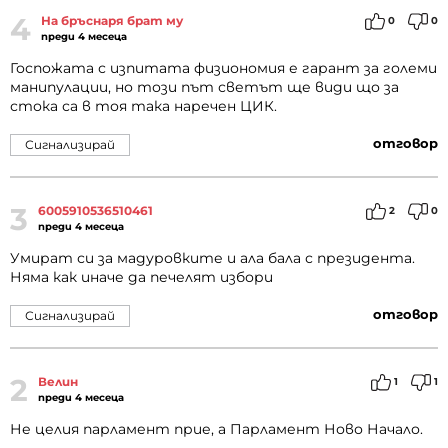
4
На бръснаря брат му
0
0
преди 4 месеца
Госпожата с изпитата физиономия е гарант за големи
манипулации, но този път светът ще види що за
стока са в тоя така наречен ЦИК.
отговор
Сигнализирай
3
6005910536510461
2
0
преди 4 месеца
Умират си за мадуровките и ала бала с президента.
Няма как иначе да печелят избори
отговор
Сигнализирай
2
Велин
1
1
преди 4 месеца
Не целия парламент прие, а Парламент Ново Начало.