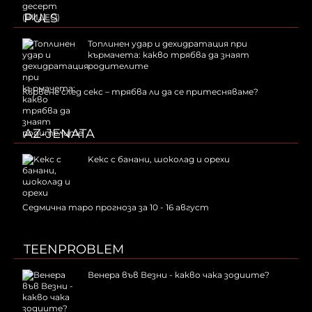
PULS
Топлинен удар и дехидратация при
кърмачета: какво трябва да знаят
родителите
Кървене след секс – трябва ли да се притесняваме?
AZ-JENATA
Kекс с банани, шоколад и орехи
Седмична таро прогноза за 10 - 16 август
TEENPROBLEM
Венера във Везни - какво чака зодиите?