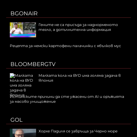
BGONAIR
Гените не са присъда за наднорменото
тегло, а допълнителна информация
Рецепта за немски картофени палачинки с ябълков мус
BLOOMBERGTV
Малката кола на BYD има голяма задача в
Япония
Истинските причини да сте ужасени от AI и оръжията
за масово унищожение
GOL
Хорхе Падиля се завръща за Черно море