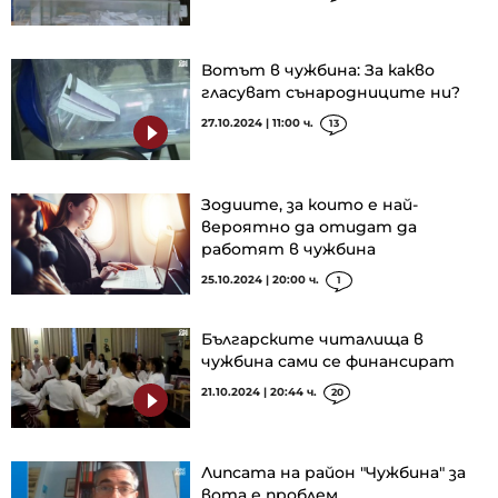
Вотът в чужбина: За какво
гласуват сънародниците ни?
27.10.2024 | 11:00 ч.
13
Зодиите, за които е най-
вероятно да отидат да
работят в чужбина
25.10.2024 | 20:00 ч.
1
Българските читалища в
чужбина сами се финансират
21.10.2024 | 20:44 ч.
20
Липсата на район "Чужбина" за
вота е проблем