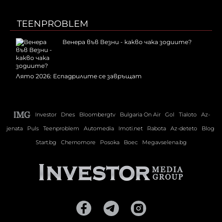
TEENPROBLEM
Венера във Везни - какво чака зодиите?
Лято 2026: Еспадрилите се завръщат
Investor
Dnes
Bloombergtv
Bulgaria On Air
Gol
Tialoto
Az-
jenata
Puls
Teenproblem
Automedia
Imoti.net
Rabota
Az-deteto
Blog
Start.bg
Chernomore
Posoka
Boec
Megavselena.bg