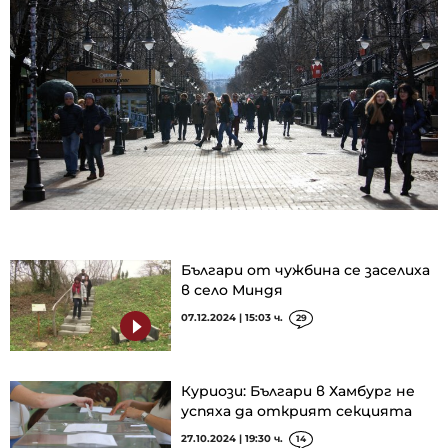
Българи от чужбина се заселиха
в село Миндя
07.12.2024 | 15:03 ч.
29
Куриози: Българи в Хамбург не
успяха да открият секцията
27.10.2024 | 19:30 ч.
14