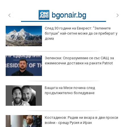
След 30 години на Еверест: "Зелените
ботуши" най-сетне може да се приберат у
дома
Зеленски: Споразумяхме се със САЩ за
ежемесечни доставки на ракети Patriot
Бащата на Меси почина след
продължително боледуване
Костадинов: Радев ни вкара в две прокси
войни - срещу Русия и Иран