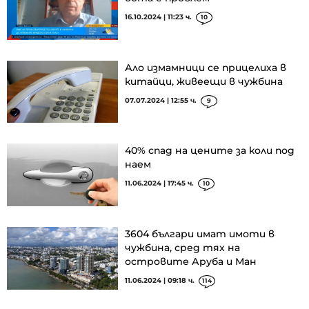
16.10.2024 | 11:23 ч.
10
Ало измамници се прицелиха в
китайци, живеещи в чужбина
07.07.2024 | 12:55 ч.
9
40% спад на цените за коли под
наем
11.06.2024 | 17:45 ч.
10
3604 българи имат имоти в
чужбина, сред тях на
островите Аруба и Ман
11.06.2024 | 09:18 ч.
114