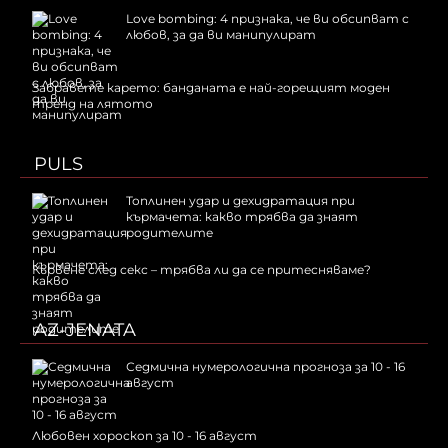
Love bombing: 4 признака, че ви обсипват с
любов, за да ви манипулират
Забравете карето: банданата е най-горещият моден
тренд на лятото
PULS
Топлинен удар и дехидратация при
кърмачета: какво трябва да знаят
родителите
Кървене след секс – трябва ли да се притесняваме?
AZ-JENATA
Седмична нумерологична прогноза за 10 - 16
август
Любовен хороскоп за 10 - 16 август