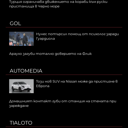
Турция ограничава движението на кораби към руски
пристанища в Черно море
GOL
Нунес потърсил помощ от психолог заради
Гуардиола
Араухо загуби тотално доверието на Флик
AUTOMEDIA
Този нов SUV на Nissan може да пристигне в
Европа
Домашният контакт губи от станция на стената при
зареждане
TIALOTO