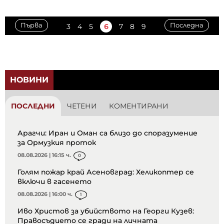
Първа
Последна
3
4
5
6
7
8
9
НОВИНИ
ПОСЛЕДНИ
ЧЕТЕНИ
КОМЕНТИРАНИ
Арагчи: Иран и Оман са близо до споразумение
за Ормузкия проток
08.08.2026 | 16:15 ч.
0
Голям пожар край Асеновград: Хеликоптер се
включи в гасенето
08.08.2026 | 16:00 ч.
1
Иво Христов за убийството на Георги Кузев:
Правосъдието се гради на личната