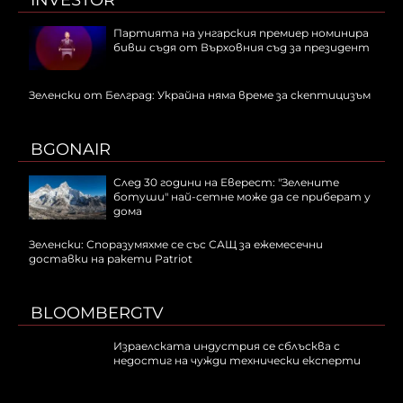
Партията на унгарския премиер номинира
бивш съдя от Върховния съд за президент
Зеленски от Белград: Украйна няма време за скептицизъм
BGONAIR
След 30 години на Еверест: "Зелените
ботуши" най-сетне може да се приберат у
дома
Зеленски: Споразумяхме се със САЩ за ежемесечни
доставки на ракети Patriot
BLOOMBERGTV
Израелската индустрия се сблъсква с
недостиг на чужди технически експерти