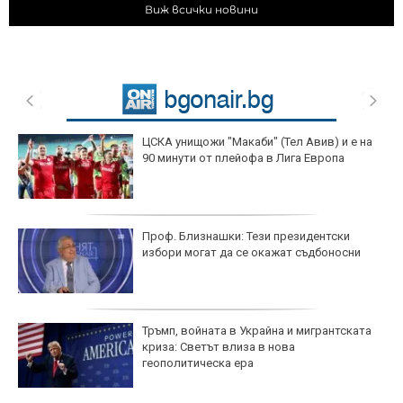
Виж всички новини
ЦСКА унищожи "Макаби" (Тел Авив) и е на
90 минути от плейофа в Лига Европа
Проф. Близнашки: Тези президентски
избори могат да се окажат съдбоносни
Тръмп, войната в Украйна и мигрантската
криза: Светът влиза в нова
геополитическа ера