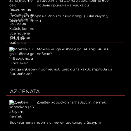
дъщерята на Салма Хайек, която все
повече прилича на майка си
Статуя в двора на Роби Уилямс предизвика смут у
местни жители
PULS
Можем ли да живеем до 146 години, а и
повече?
Как да изберем протеинов шейк и за какво трябва да
внимаваме?
AZ-JENATA
Дневен хороскоп за 7 август, петък
Бисквитена торта с течен шоколад и йогурт