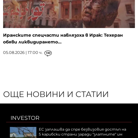
Иранските спецчасти навлязоха в Ирак: Техеран
обяви ликвидирането...
05.08.2026 | 17:00 ч.
130
ОЩЕ НОВИНИ И СТАТИИ
INVESTOR
ЕС заплашва да спре безвизовия достъп на
5 карибски страни заради "златните" им