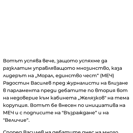
Вотът успява вече, защото успяхме да
разклатим управляващото мнозинство, каза
лидерът на „Морал, единство чест“ (МЕЧ)
Радостин Василев пред журналисти на влизане
в парламента преди дебатите по втория вот
на недоверие към кабинета „Желязков" на тема
корупция. Вотът бе внесен по инициатива на
МЕЧ и с подписите на "Възраждане“ и на
"Величие“.
Според Василев на дебатите днес на много