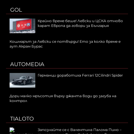
GOL
Крайно време беше! Левски и ЦСКА отново
карат Европа да говори за България
Кошмарът за Левски се потвърди! Ето за колко време е
аут Акрам Бурас
AUTOMEDIA
Германци доработиха Ferrari 12Cilindri Spider
Дори малко мръсотия върху джанта води до загуба на
контрол
TIALOTO
Запознайте се с Валентина Палома Пино –