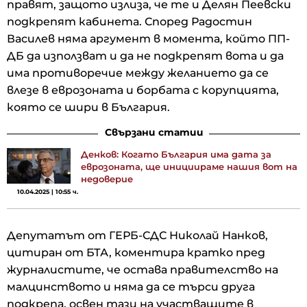
правят, защото излиза, че те и Делян Пеевски
подкрепят кабинета. Според Радостин
Василев няма аргумент в момента, който ПП-
ДБ да използват и да не подкрепят вота и да
има противоречие между желанието да се
влезе в еврозоната и борбата с корупцията,
която се шири в България.
Свързани статии
Денков: Когато България има дата за
еврозоната, ще инициираме нашия вот на
недоверие
10.04.2025 | 10:55 ч.
Депутатът от ГЕРБ-СДС Николай Нанков,
цитиран от БТА, коментира кратко пред
журналистите, че остава правителство на
малцинството и няма да се търси друга
подкрепа, освен тази на участващите в