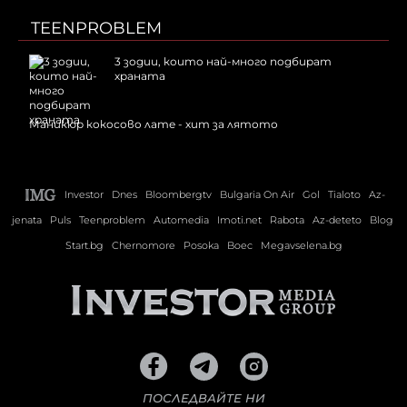
TEENPROBLEM
3 зодии, които най-много подбират
храната
Маникюр кокосово лате - хит за лятото
Investor
Dnes
Bloombergtv
Bulgaria On Air
Gol
Tialoto
Az-
jenata
Puls
Teenproblem
Automedia
Imoti.net
Rabota
Az-deteto
Blog
Start.bg
Chernomore
Posoka
Boec
Megavselena.bg
ПОСЛЕДВАЙТЕ НИ