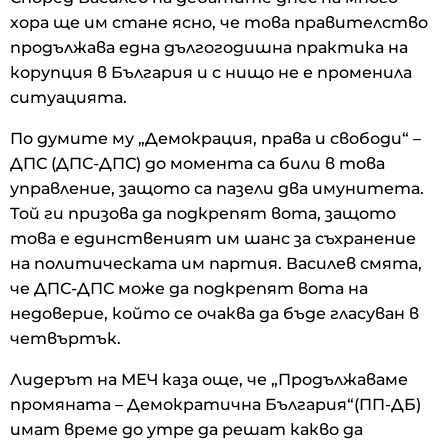
хора ще им стане ясно, че това правителство
продължава една дългогодишна практика на
корупция в България и с нищо не е променила
ситуацията.
По думите му „Демокрация, права и свободи“ –
ДПС (ДПС-ДПС) до момента са били в това
управление, защото са пазели два имунитета.
Той ги призова да подкрепят вота, защото
това е единственият им шанс за съхранение
на политическата им партия. Василев смята,
че ДПС-ДПС може да подкрепят вота на
недоверие, който се очаква да бъде гласуван в
четвъртък.
Лидерът на МЕЧ каза още, че „Продължаваме
промяната – Демократична България“(ПП-ДБ)
имат време до утре да решат какво да