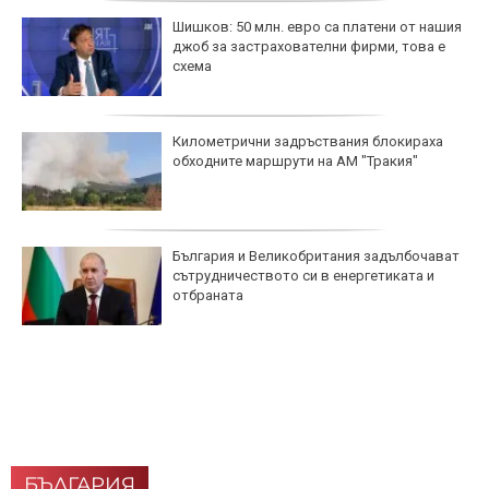
Шишков: 50 млн. евро са платени от нашия
джоб за застрахователни фирми, това е
схема
Километрични задръствания блокираха
обходните маршрути на АМ "Тракия"
България и Великобритания задълбочават
сътрудничеството си в енергетиката и
отбраната
БЪЛГАРИЯ