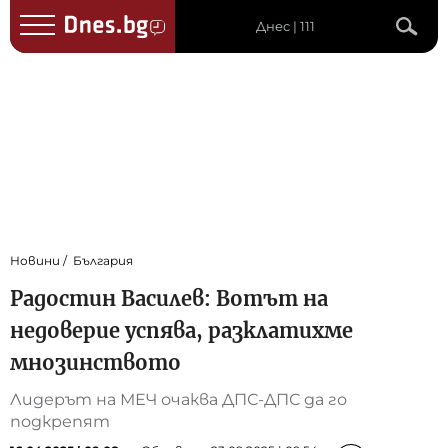
Днес | 111
Новини
България
Радостин Василев: Вотът на
недоверие успява, разклатихме
мнозинството
Лидерът на МЕЧ очаква ДПС-ДПС да го
подкрепят