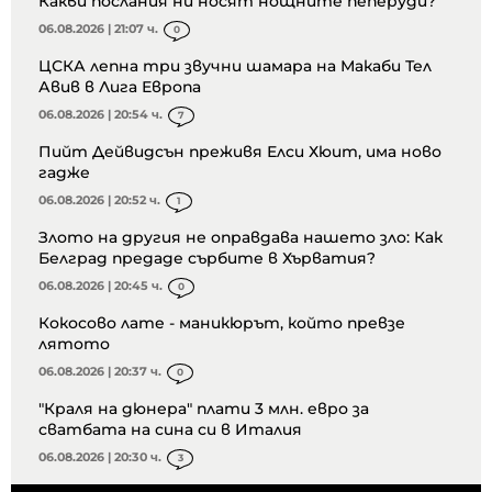
Какви послания ни носят нощните пеперуди?
06.08.2026 | 21:07 ч.
0
ЦСКА лепна три звучни шамара на Макаби Тел
Авив в Лига Европа
06.08.2026 | 20:54 ч.
7
Пийт Дейвидсън преживя Елси Хюит, има ново
гадже
06.08.2026 | 20:52 ч.
1
Злото на другия не оправдава нашето зло: Как
Белград предаде сърбите в Хърватия?
06.08.2026 | 20:45 ч.
0
Кокосово лате - маникюрът, който превзе
лятото
06.08.2026 | 20:37 ч.
0
"Краля на дюнера" плати 3 млн. евро за
сватбата на сина си в Италия
06.08.2026 | 20:30 ч.
3