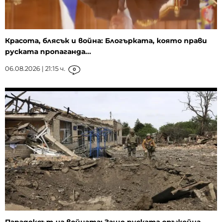
Красота, блясък и война: Блогърката, която прави
руската пропаганда...
06.08.2026 | 21:15 ч.
0
Парадоксът на войната: Защо руската оръжейна