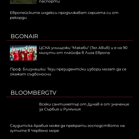
паспорти
Европейските индекси продължават серията си от
рекорди
BGONAIR
ЦСКА унищожи "Макаби" (Тел Авив) и е на 90
минути от плейофа в Лига Европа
Проф. Близнашки: Тези президентски избори могат да се
окажат съдбоносни
BLOOMBERGTV
Всеки сантиметър от Дунав е от значение
за Сърбия и Румъния
Саудитска Арабия може да прекрати господството на
хутите в Червено море