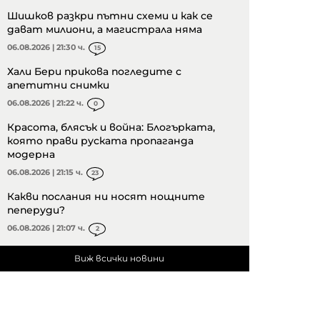
Шишков разкри пътни схеми и как се
дават милиони, а магистрала няма
06.08.2026 | 21:30 ч.
15
Хали Бери прикова погледите с
апетитни снимки
06.08.2026 | 21:22 ч.
0
Красота, блясък и война: Блогърката,
която прави руската пропаганда
модерна
06.08.2026 | 21:15 ч.
23
Какви послания ни носят нощните
пеперуди?
06.08.2026 | 21:07 ч.
2
Виж всички новини