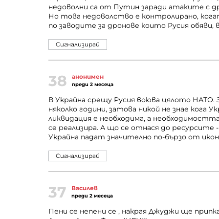
недоволни са от Путин заради атаките с д
Но това недоволство е контролирано, когато
по заводите за дронове които Русия обяви
Сигнализирай
38
анонимен
преди 2 месеца
В Украйна срещу Русия воюва цялото НАТО.
няколко години, затова никой не знае кога 
ликвидация е необходима, а необходимостта 
се реализира. А що се отнася до ресурсит
Украйна падат значително по-бързо от ико
Сигнализирай
37
Василев
преди 2 месеца
Пени се непени се , накрая Джуджи ще припка