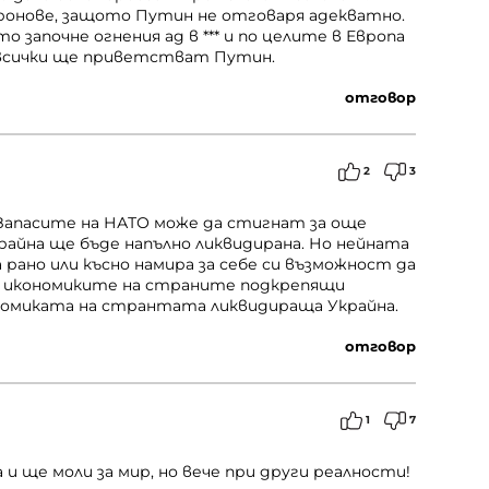
ронове, защото Путин не отговаря адекватно.
 започне огнения ад в *** и по целите в Европа
, всички ще приветстват Путин.
отговор
2
3
 Запасите на НАТО може да стигнат за още
Украйна ще бъде напълно ликвидирана. Но нейната
рано или късно намира за себе си възможност да
е - икономиките на страните подкрепящи
номиката на странтата ликвидираща Украйна.
отговор
1
7
 и ще моли за мир, но вече при други реалности!