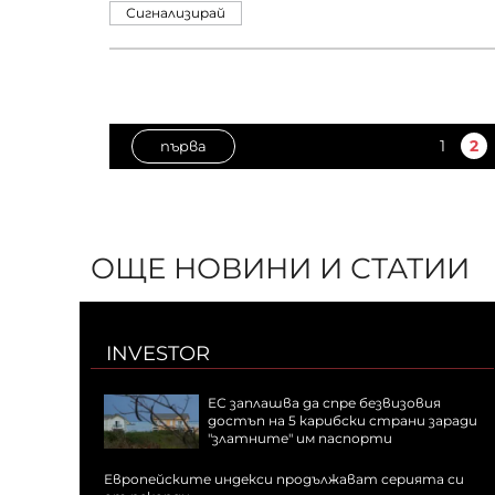
Сигнализирай
1
2
първа
ОЩЕ НОВИНИ И СТАТИИ
INVESTOR
ЕС заплашва да спре безвизовия
достъп на 5 карибски страни заради
"златните" им паспорти
Европейските индекси продължават серията си