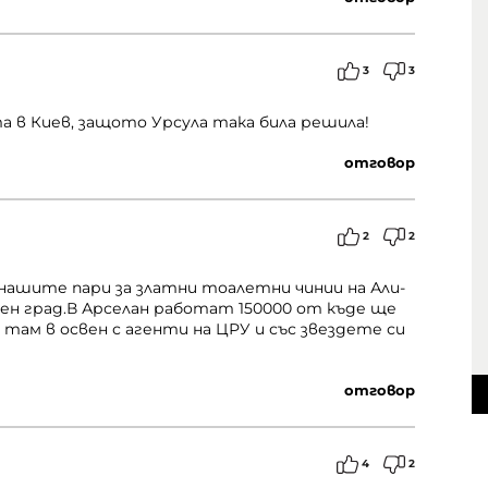
3
3
 в Киев, защото Урсула така била решила!
отговор
2
2
нашите пари за златни тоалетни чинии на Али-
яден град.В Арселан работат 150000 от къде ще
 там в освен с агенти на ЦРУ и със звездете си
отговор
4
2