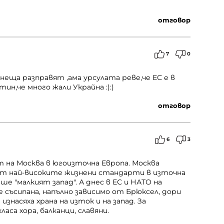
отговор
7
0
еща разправят ,ама урсулата реве,че ЕС е в
ин,че много жали Украйна :):)
отговор
6
3
 на Москва в югоизточна Европа. Москва
 от най-високите жизнени стандарти в източна
ше "малкият запад". А днес в ЕС и НАТО на
е съсипана, напълно зависимо от Брюксел, дори
знасяха храна на изток и на запад. За
са хора, балканци, славяни.