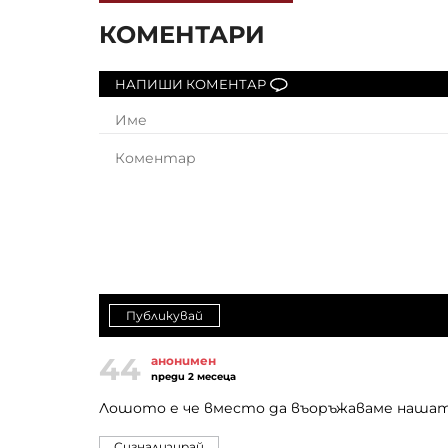
КОМЕНТАРИ
НАПИШИ КОМЕНТАР
Публикувай
44
анонимен
преди 2 месеца
Лошото е че вместо да въоръжаваме нашат
Сигнализирай