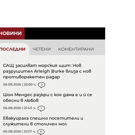
НОВИНИ
ПОСЛЕДНИ
ЧЕТЕНИ
КОМЕНТИРАНИ
САЩ засилват морския щит: Нов
разрушител Arleigh Burke влиза с нов
противоракетен радар
06.08.2026 | 22:00 ч.
2
Шон Мендес разкри с коя дама е и ѝ се
обясни в любов
06.08.2026 | 21:45 ч.
1
Евакуираха спешно посетители и
служители в столичен мол
06.08.2026 | 21:37 ч.
8