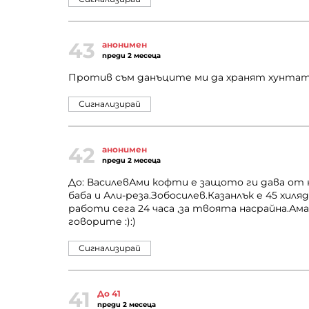
43
анонимен
преди 2 месеца
Против съм данъците ми да хранят хунтата
Сигнализирай
42
анонимен
преди 2 месеца
До: ВасилевАми кофти е защото ги дава от 
баба и Али-реза.Зобосилев.Казанлък е 45 хил
работи сега 24 часа ,за твоята насрайна.Ама
говорите :):)
Сигнализирай
41
До 41
преди 2 месеца