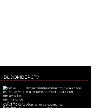
BLOOMBERGTV
Всеки сантиметър от Дунав е от
значение за Сърбия и Румъния
Саудитска Арабия може да прекрати