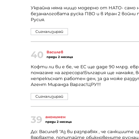
Украйна няма нищо модерно от НАТО- само н
безаналоговата руска ПВО и в Иран 2 войни п
Русия.
Сигнализирай
40
Василев
преди 2 месеца
Кофти ли ви е бе, че ЕС ще даде 90 млрд. е
помагаме на агресора!България ще намаже, 
непрекъснат работен ден, за да може разд
Агент Миранда Варгас!ЦРУ!!!
Сигнализирай
39
анонимен
преди 2 месеца
До: Василев "Аз ви разправях , че санкциите
вярвахте, попитайте обикновените руснаци 