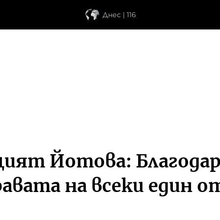
Днес | 116
ият Йотова: Благодар
вата на всеки един о