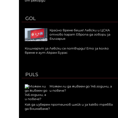
от рекорди
GOL
Крайно време беше! Левски и ЦСКА
отново карат Европа да говори за
България
Кошмарът за Левски се потвърди! Ето за колко
време е аут Акрам Бурас
PULS
Можем ли да живеем до 146 години, а
и повече?
Как да изберем протеинов шейк и за какво трябва
да внимаваме?