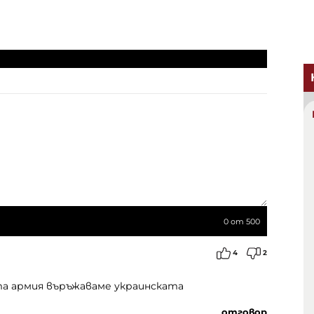
0
от 500
4
2
а армия въръжаваме украинската
отговор