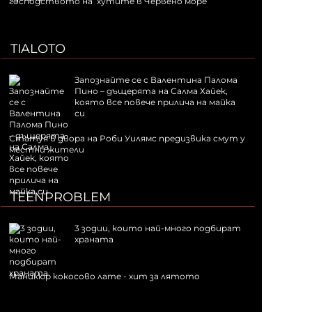
господството на хутите в Червено море
TIALOTO
Запознайте се с Валентина Палома
Пино – дъщерята на Салма Хайек,
която все повече прилича на майка
си
Статуя в двора на Роби Уилямс предизвика смут у
местни жители
TEENPROBLEM
3 зодии, които най-много подбират
храната
Маникюр кокосово лате - хит за лятото