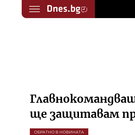
Главнокомандващ
ще защитавам пра
ОБРАТНО В НОВИНАТА