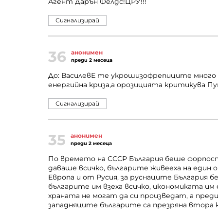
Агент Дарън Фелдс!ЦРУ!!!
Сигнализирай
36
анонимен
преди 2 месеца
До: ВасилевЕ те укрошизофрепиците много н
енергийна криза,а орозицията критикува Пут
Сигнализирай
35
анонимен
преди 2 месеца
По времето на СССР България беше форпост
даваше всичко, българите живееха на един
Европа и от Русия, за руснаците България бе
българите им взеха всичко, икономиката им 
храната не могат да си произведат, а преди и
западняците българите са презряна втора кла