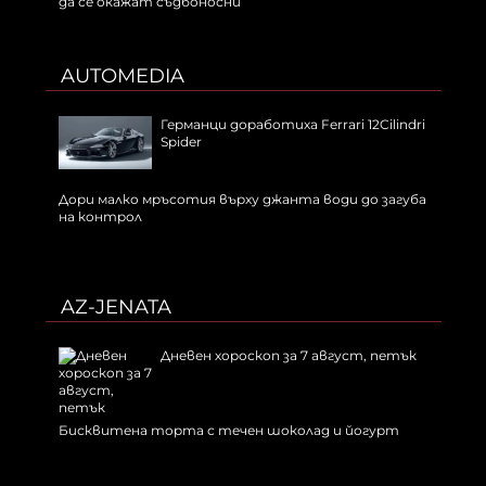
да се окажат съдбоносни
AUTOMEDIA
Германци доработиха Ferrari 12Cilindri
Spider
Дори малко мръсотия върху джанта води до загуба
на контрол
AZ-JENATA
Дневен хороскоп за 7 август, петък
Бисквитена торта с течен шоколад и йогурт