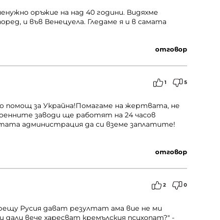
енужно оръжие на над 40 години. Видяхме
оред, и във Венецуела. Гледаме я и в самата
отговор
1
5
вро помощ за Украйна!Помагаме на жертвата, не
военните заводи ще работят на 24 часов
утата администрация да си вземе заплатите!
отговор
2
0
 срещу Русия дават резултат ама вие не ми
дали вече харесват кремълския психопат?" -