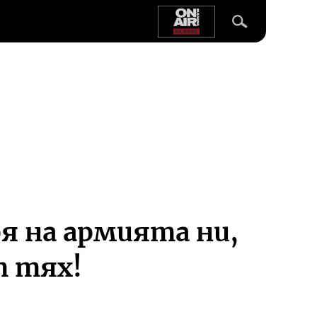
я на армията ни,
т тях!