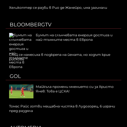
Хеликоптер се разби в Рио де Жанейро, има загинали
BLOOMBERGTV
Бумът на слънчевата енергия достига и
най-тъмните места в Европа
САЩ се намесиха в подкрепа на йената, но ходът крие
рискове
GOL
Майкъла промени мнението си за Христо
Янев: Това е ЦСКА!
Томас Райс готви мащабна чистка в Лудогорец, 6 играчи
пред раздяла