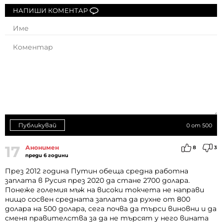
НАПИШИ КОМЕНТАР
Публикувай
0
от 500
17
Анонимен
8
3
преди 6 години
През 2012 година Путин обеща средна работна
заплата в Русия през 2020 да стане 2700 долара.
Понеже големия мъж на високи токчета не направи
нищо сосвен средната заплата да рухне от 800
долара на 500 долара, сега почва да търси виновни и да
сменя правителства за да не търсят у него вината