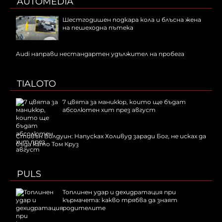
AUTOMEDIA
Шестгодишен подкара кола и блъсна жена
на пешеходна пътека
Audi направи нестандартен удължител на пробега
TIALOTO
7 цвята за маникюр, които ще бъдат
абсолютен хит през август
Стивън Болдуин: Напусках Холивуд заради Бог, не исках да
бъда като Том Круз
PULS
Топлинен удар и дехидратация при
кърмачета: какво трябва да знаят
родителите