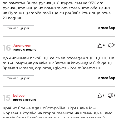
по паметливите руснаци. Сигурен съм че 95% от
руснаците нищо не помнят от големите обещания
на Путин и затова той ще си развява коня още поне
20 години.
отговор
Сигнализирай
16
Анонимен
8
1
преди 6 години
До Анонимен 15"кой ЩЕ се смее последен."ЩЕ ЩЕ ЩЕНе
ти ли омръзна да чакаш светлия комунизъм в бъдеЩЕ
време?Остаря, одъртя, изкуфя - все твоето ЩЕ.
отговор
Сигнализирай
15
bolbov
6
9
преди 6 години
Крайно време е за Совстройка и връщане към
моралния кодекс на строителите на Комунизма.Само