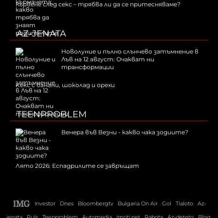
Кървене след секс – трябва ли да се притесняваме?
AZ-JENATA
Новолуние и пълно слънчево затъмнение в
Лъв на 12 август: Очакват ни
трансформации
Kекс с банани, шоколад и орехи
TEENPROBLEM
Венера във Везни - какво чака зодиите?
Лято 2026: Еспадрилите се завръщат
Investor
Dnes
Bloombergtv
Bulgaria On Air
Gol
Tialoto
Az-
jenata
Puls
Teenproblem
Automedia
Imoti.net
Rabota
Az-deteto
Blog