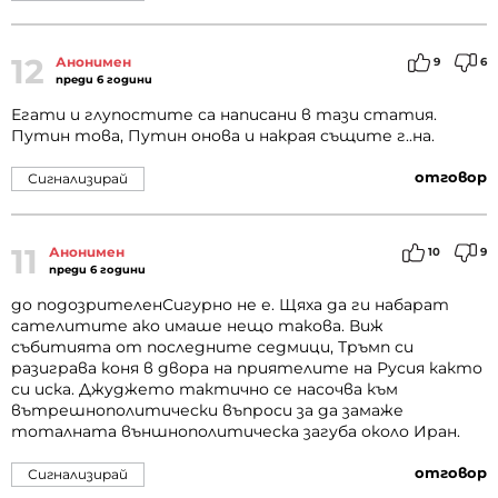
12
Анонимен
9
6
преди 6 години
Егати и глупостите са написани в тази статия.
Путин това, Путин онова и накрая същите г..на.
отговор
Сигнализирай
11
Анонимен
10
9
преди 6 години
до подозрителенСигурно не е. Щяха да ги набарат
сателитите ако имаше нещо такова. Виж
събитията от последните седмици, Тръмп си
разиграва коня в двора на приятелите на Русия както
си иска. Джуджето тактично се насочва към
вътрешнополитически въпроси за да замаже
тоталната външнополитическа загуба около Иран.
отговор
Сигнализирай