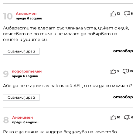
10
Анонимен
12
8
преди 6 години
Либерастите гледат със зяпнала уста, цъкат с език,
почесват се по тила и не могат да повярват на
очите и ушите си.
отговор
Сигнализирай
9
подозрителен
9
10
преди 6 години
Абе да не е гръмнал пак някой АЕЦ и тия да си мълчат?
отговор
Сигнализирай
8
Анонимен
10
6
преди 6 години
Рано е за смяна на лидера без загуба на качество.