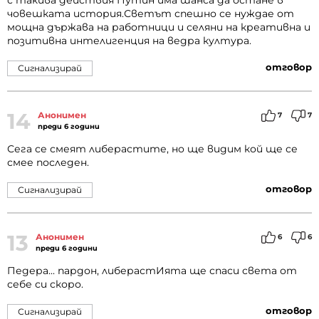
с такива действия Путин има шанса да остане в
човешката история.Светът спешно се нуждае от
мощна държава на работници и селяни на креативна и
позитивна интелигенция на ведра култура.
отговор
Сигнализирай
14
Анонимен
7
7
преди 6 години
Сега се смеят либерастите, но ще видим кой ще се
смее последен.
отговор
Сигнализирай
13
Анонимен
6
6
преди 6 години
Педера... пардон, либерастИята ще спаси света от
себе си скоро.
отговор
Сигнализирай