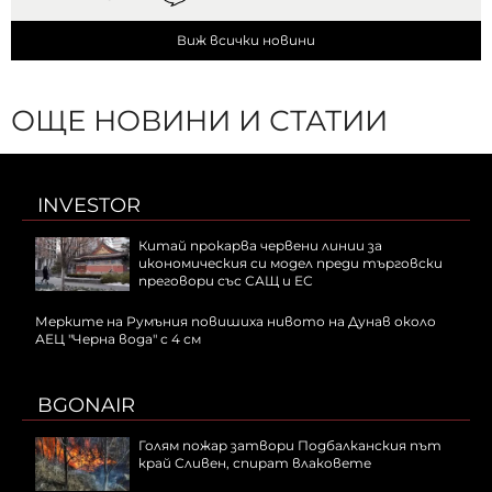
Виж всички новини
ОЩЕ НОВИНИ И СТАТИИ
INVESTOR
Китай прокарва червени линии за
икономическия си модел преди търговски
преговори със САЩ и ЕС
Мерките на Румъния повишиха нивото на Дунав около
АЕЦ "Черна вода" с 4 см
BGONAIR
Голям пожар затвори Подбалканския път
край Сливен, спират влаковете