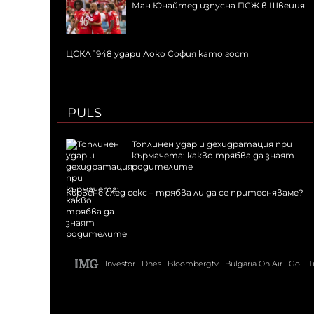
Ман Юнайтед изпусна ПСЖ в Швеция
ЦСКА 1948 удари Локо София като гост
PULS
Топлинен удар и дехидратация при
кърмачета: какво трябва да знаят
родителите
Кървене след секс – трябва ли да се притесняваме?
Investor
Dnes
Bloombergtv
Bulgaria On Air
Gol
T