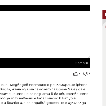
0
от 500
3
9
ско , медведев постоянно рекламираше iphone
дял, жена му има самолет за 60млн $ без да е
ругите които не са познати в бг общественото
 за тях навални е казал много в ютуб е
г и всичко ще се оправи" досега не е излъгал за