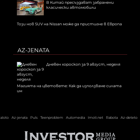
В Китай пресъздават забранени
класически автомобили
Този нов SUV на Nissan може да пристигне в Европа
AZ-JENATA
Дневен хороскоп за 9 август, неделя
Магията на цветовете: Как да използваме силата
им
ialoto
Az-jenata
Puls
Teenproblem
Automedia
Imoti.net
Rabota
Az-deteto