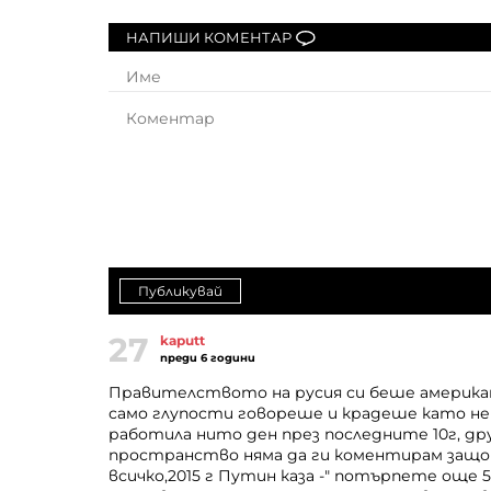
НАПИШИ КОМЕНТАР
Публикувай
27
kaputt
преди 6 години
Правителството на русия си беше американ
само глупости говореше и крадеше като неви
работила нито ден през последните 10г, д
пространство няма да ги коментирам защото
всичко,2015 г Путин каза -" потърпете още 5 