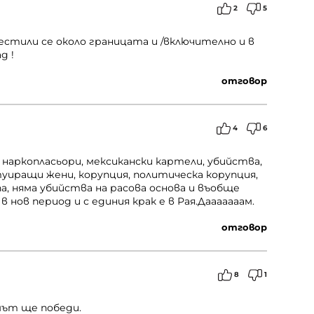
2
5
естили се около границата и /включително и в
д !
отговор
4
6
и наркопласьори, мексикански картели, убийства,
уиращи жени, корупция, политическа корупция,
па, няма убийства на расова основа и въобще
 нов период и с единия крак е в Рая.Дааааааам.
отговор
8
1
мът ще победи.