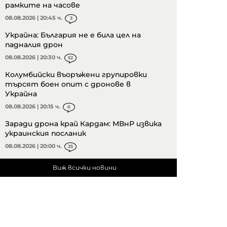
рамките на часове
08.08.2026 | 20:45 ч.
3
Украйна: България не е била цел на
падналия дрон
08.08.2026 | 20:30 ч.
52
Колумбийски въоръжени групировки
търсят боен опит с дронове в
Украйна
08.08.2026 | 20:15 ч.
6
Заради дрона край Кардам: МВнР извика
украинския посланик
08.08.2026 | 20:00 ч.
25
Виж всички новини