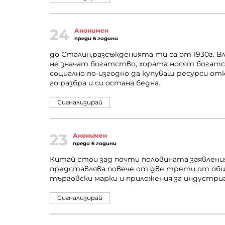
24
Анонимен
преди 6 години
до Сталин,разсъжденията ти са от 1930г. В
не значат богатство, хората носят богатст
социално по-изгодно да купуваш ресурси от
го разбра и си остана бедна.
Сигнализирай
23
Анонимен
преди 6 години
Китай стои зад почти половината заявления
представлява повече от две трети от общия
търговски марки и приложения за индустри
Сигнализирай