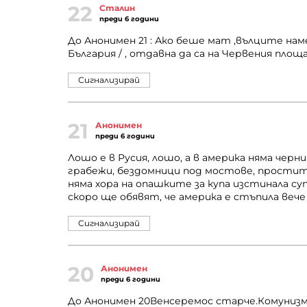
22
Сталин
преди 6 години
До Анонимен 21 : Ако беше мат ,вълците нам
България / , отдавна да са на Червения площа
Сигнализирай
21
Анонимен
преди 6 години
Лошо е в Русия, лошо, а в америка няма черн
грабежи, бездомници под мостове, простит
няма хора на опашките за купа изстинала су
скоро ще обявят, че америка е стъпила вече в
Сигнализирай
20
Анонимен
преди 6 години
До Анонимен 20Венсеремос старче.Комуниз