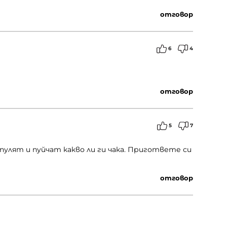
отговор
6
4
отговор
5
7
пулят и пуйчат какво ли ги чака. Пригответе си
отговор