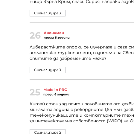
нищо върна Крим, спаси Сирия, направи газов
Сигнализирай
26
Анонимен
преди 6 години
Либерастките опорки се изчерпаха и сега 
атлантико-туркопитеци, пазители на Све
опитите да забремените мъже?
Сигнализирай
25
Made in PRC
преди 6 години
Китай стои зад почти половината от заяв
миналата година с рекордните 1,54 млн. за
телекомуникациите и компютърните техно
за интелектуална собственост (WIPO) на 
Сигнализирай