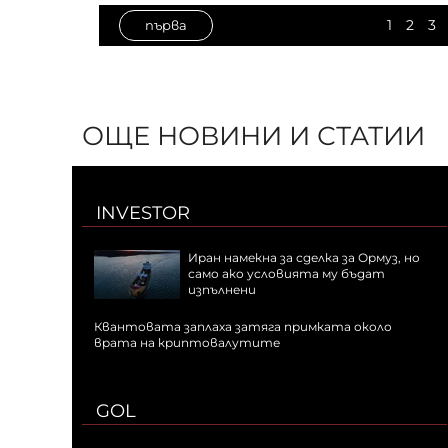
1
2
3
първа
ОЩЕ НОВИНИ И СТАТИИ
INVESTOR
Иран намекна за сделка за Ормуз, но
само ако условията му бъдат
изпълнени
Квантовата заплаха затяга примката около
врата на криптовалутите
GOL