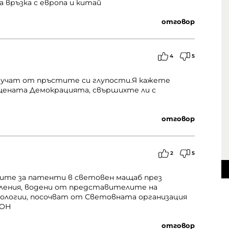
а връзка с европа и китай
отговор
4
5
смучат от пръстите си глупости.Я кажете
щената Демокрацията, свършихте ли с
отговор
2
5
ките за патенти в световен мащаб през
явления, водени от представителите на
логии, посочват от Световната организация
ООН
отговор