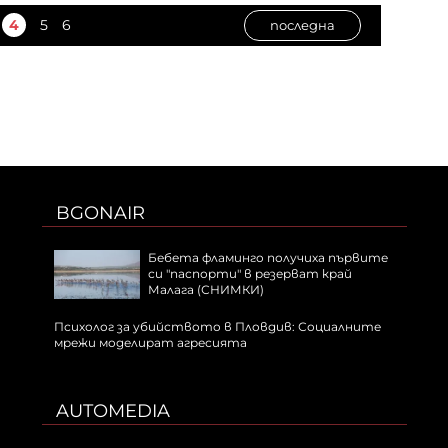
4
5
6
последна
BGONAIR
Бебета фламинго получиха първите
си "паспорти" в резерват край
Малага (СНИМКИ)
Психолог за убийството в Пловдив: Социалните
мрежи моделират агресията
AUTOMEDIA