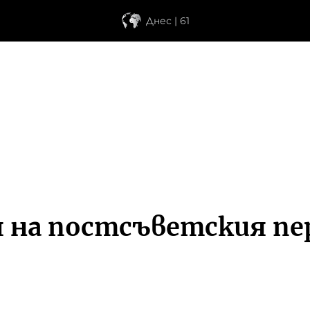
Днес | 61
 на постсъветския пер