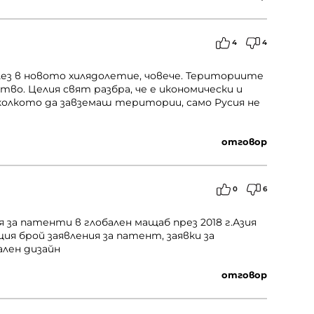
4
4
лез в новото хилядолетие, човече. Териториите
во. Целия свят разбра, че е икономически и
колкото да завземаш територии, само Русия не
отговор
0
6
 за патенти в глобален мащаб през 2018 г.Азия
 брой заявления за патент, заявки за
ален дизайн
отговор