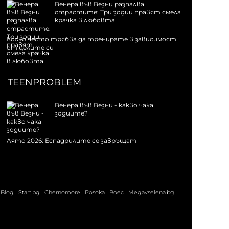
Венера във Везни разпалва
страстите: Три зодии правят смела
крачка в любовта
Колко често трябва да тренирате в зависимост
от целите си
TEENPROBLEM
Венера във Везни - какво чака
зодиите?
Лято 2026: Еспадрилите се завръщат
Blog
Start.bg
Chernomore
Posoka
Boec
Megavselena.bg