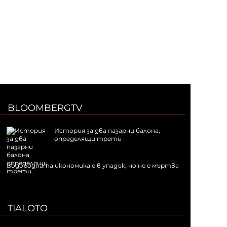
BLOOMBERGTV
История за два пазарни балона,
определящи трети
Водородната икономика е в упадък, но не е мъртва
TIALOTO