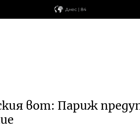
Днес | 84
кия вот: Париж предуп
ние