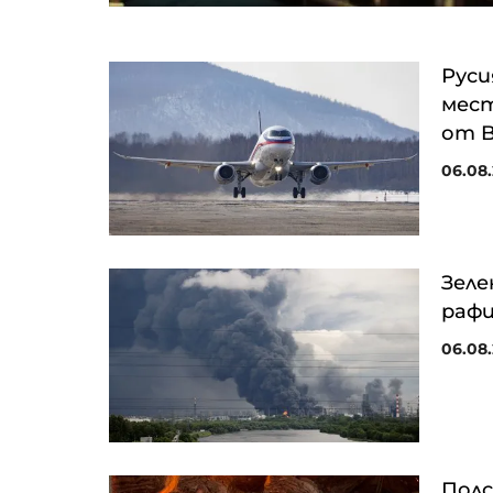
Руси
мест
от B
06.08.
Зеле
рафи
06.08.
Полс