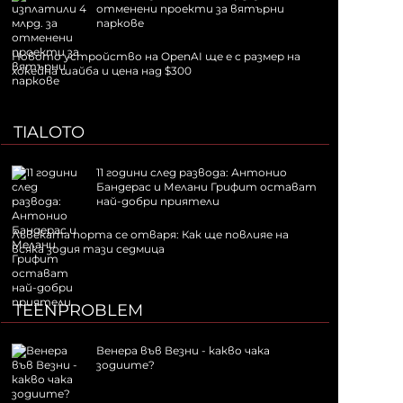
отменени проекти за вятърни
паркове
Новото устройство на OpenAI ще е с размер на
хокейна шайба и цена над $300
TIALOTO
11 години след развода: Антонио
Бандерас и Мелани Грифит остават
най-добри приятели
Лъвската порта се отваря: Как ще повлияе на
всяка зодия тази седмица
TEENPROBLEM
Венера във Везни - какво чака
зодиите?