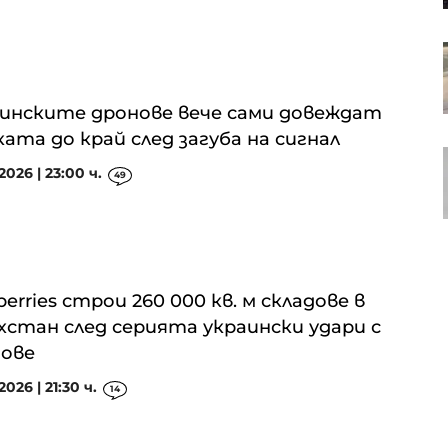
ЕК е одобрила Naspers да
разшири дела си в eMAG до над
90%
инските дронове вече сами довеждат
ата до край след загуба на сигнал
Ще успеят ли филмовите
2026 | 23:00 ч.
микродрами на студентите да
49
решат проблемите в НАТФИЗ
berries строи 260 000 кв. м складове в
хстан след серията украински удари с
ове
2026 | 21:30 ч.
14