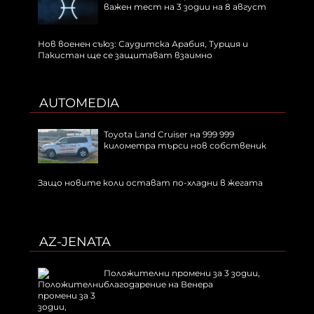
важен тест на 3 зодии на 8 август
Нов военен съюз: Саудитска Арабия, Турция и
Пакистан ще се защитават взаимно
AUTOMEDIA
Toyota Land Cruiser на 999 999
километра търси нов собственик
Защо новите коли остават по-хладни в жегата
AZ-JENATA
Положителни промени за 3 зодии,
благодарение на Венера