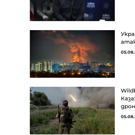
Укра
атак
05.08.
Wild
Каза
дрон
05.08.