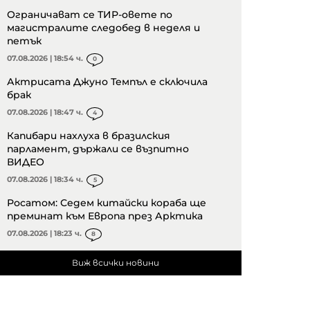
Ограничават се ТИР-овете по
магистралите следобед в неделя и
петък
07.08.2026 | 18:54 ч.
0
Актрисата Джуно Темпъл е сключила
брак
07.08.2026 | 18:47 ч.
4
Капибари нахлуха в бразилския
парламент, държали се възпитно
ВИДЕО
07.08.2026 | 18:34 ч.
5
Росатом: Седем китайски кораба ще
преминат към Европа през Арктика
07.08.2026 | 18:23 ч.
8
Виж всички новини