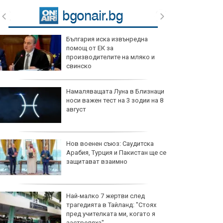
България иска извънредна
помощ от ЕК за
производителите на мляко и
свинско
Намаляващата Луна в Близнаци
носи важен тест на 3 зодии на 8
август
Нов военен съюз: Саудитска
Арабия, Турция и Пакистан ще се
защитават взаимно
Най-малко 7 жертви след
трагедията в Тайланд: "Стоях
пред учителката ми, когато я
застреляха"