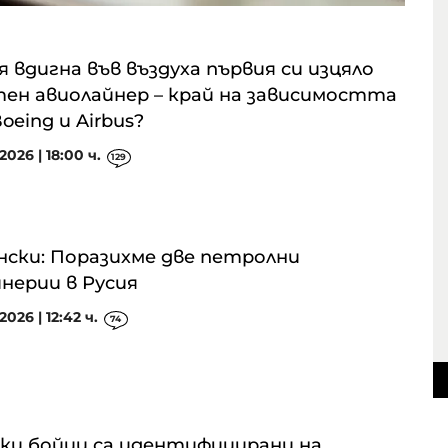
я вдигна във въздуха първия си изцяло
ен авиолайнер – край на зависимостта
oeing и Airbus?
2026 | 18:00 ч.
129
нски: Поразихме две петролни
нерии в Русия
2026 | 12:42 ч.
74
ки бойци са идентифицирани на