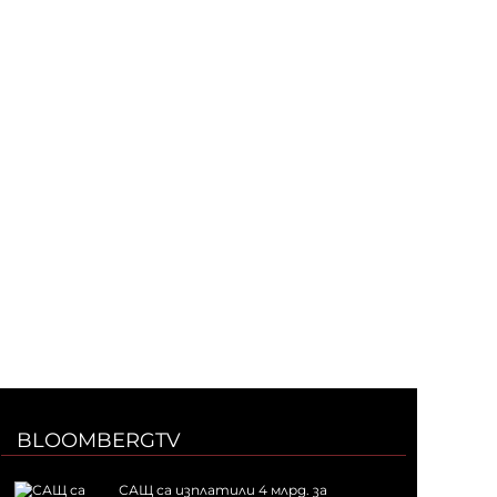
BLOOMBERGTV
САЩ са изплатили 4 млрд. за