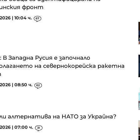
инския фронт
2026 | 10:04 ч.
67
Пазарът на труда у нас се
охлажда: Къде са най-големи
спадовете?
: В Западна Русия е започнало
Чешките милиардери играят
водеща роля в европейския
олагането на севернокорейска ракетна
сектор на сливания и
т
придобивания
2026 | 08:50 ч.
62
Volkswagen ще преразгледа
стратегията си за САЩ
ли алтернатива на НАТО за Украйна?
Подписан е петгодишен договор
2026 | 07:00 ч.
31
за сметосъбиране за „Слатина“,
„Изгрев“ и „Подуяне“