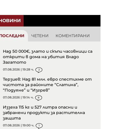
НОВИНИ
ПОСЛЕДНИ
ЧЕТЕНИ
КОМЕНТИРАНИ
Над 50 000€, злато и скъпи часовници са
открити в дома на убития Владо
Загатото
07.08.2026 | 19:28 ч.
2
Терзиев: Над 81 млн. евро спестихме от
чистота за районите “Слатина”,
“Подуяне” и “Изгрев”
07.08.2026 | 19:14 ч.
8
Иззеха 115 кг и 527 литра опасни и
забранени продукти за растителна
защита
07.08.2026 | 19:00 ч.
1