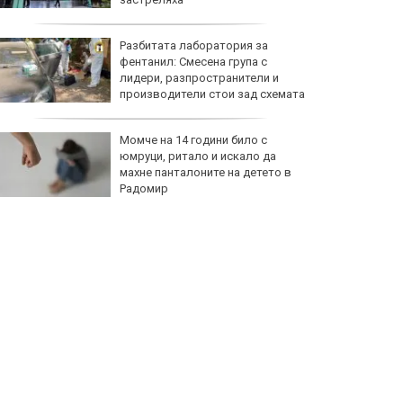
Разбитата лаборатория за
фентанил: Смесена група с
лидери, разпространители и
производители стои зад схемата
Момче на 14 години било с
юмруци, ритало и искало да
махне панталоните на детето в
Радомир