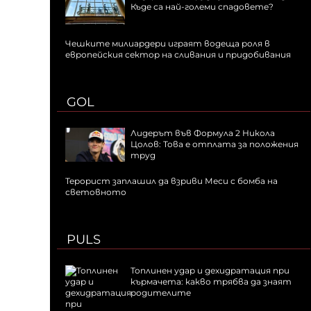
Къде са най-големи спадовете?
Чешките милиардери играят водеща роля в
европейския сектор на сливания и придобивания
GOL
Лидерът във Формула 2 Никола
Цолов: Това е отплата за положения
труд
Терорист заплашил да взриви Меси с бомба на
световното
PULS
Топлинен удар и дехидратация при
кърмачета: какво трябва да знаят
родителите