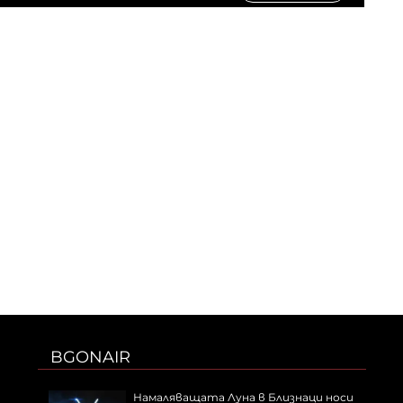
BGONAIR
Намаляващата Луна в Близнаци носи