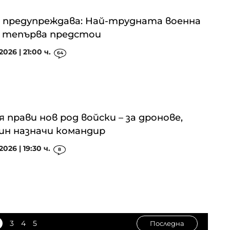
 предупреждава: Най-трудната военна
 тепърва предстои
2026 | 21:00 ч.
64
я прави нов род войски – за дронове,
н назначи командир
2026 | 19:30 ч.
8
3
4
5
Последна