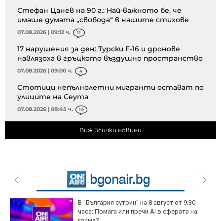
Стефан Цанев на 90 г.: Най-важното бе, че
имаше думата „свобода“ в нашите стихове
07.08.2026 | 09:12 ч.
11
17 нарушения за ден: Турски F-16 и дронове
навлязоха в гръцкото въздушно пространство
07.08.2026 | 09:00 ч.
4
Стотици непълнолетни мигранти остават по
улиците на Сеута
07.08.2026 | 08:45 ч.
14
Виж всички новини
В "България сутрин" на 8 август от 9:30
часа: Помага или пречи AI в сферата на
грима?