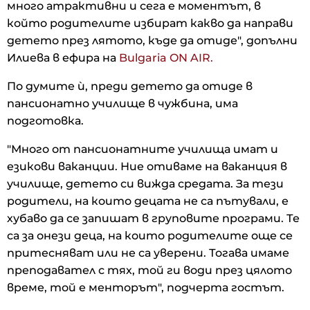
много атрактивни и сега е моментът, в
който родителите избират какво да направи
детето през лятото, къде да отиде", допълни
Илиева в ефира на
Bulgaria ON AIR.
По думите ѝ, преди детето да отиде в
пансионатно училище в чужбина, има
подготовка.
"Много от пансионатните училища имат и
езикови ваканции. Ние отиваме на ваканция в
училище, детето си вижда средата. За тези
родители, на които децата не са пътували, е
хубаво да се запишат в груповите програми. Те
са за онези деца, на които родителите още се
притесняват или не са уверени. Тогава имаме
преподавател с тях, той ги води през цялото
време, той е менторът", подчерта гостът.