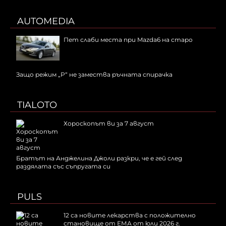
AUTOMEDIA
Пет слаби места при Mazda6 на старо
Защо режим „P“ не замества ръчната спирачка
TIALOTO
Хороскопът ви за 7 август
Братът на Анджелина Джоли разкри, че е гей след
раздялата със съпругата си
PULS
12 са новите лекарства с положително
становище от ЕМА от юли 2026 г.