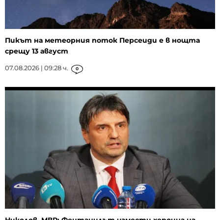
Пикът на метеорния поток Персеиди е в нощта
срещу 13 август
07.08.2026 | 09:28 ч.
0
Николов, МВР: Фентанилът измести хероина на