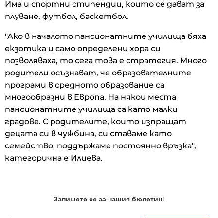
Има и спортни стипендии, които се дават за
плуване, футбол, баскетбол.
"Ако в началото пансионатните училища бяха
екзотика и само определени хора си
позволяваха, то сега това е стратегия. Много
родители осъзнават, че образователните
програми в средното образование са
многообразни в Европа. На някои места
пансионатните училища са като малки
градове. С родителите, които изпращат
децата си в чужбина, си ставаме като
семейство, поддържаме постоянно връзка",
категорична е Илиева.