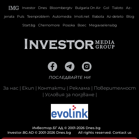
Investor
Dnes
Bloombergtv
Bulgaria On Air
Gol
Tialoto
Az-
jenata
Puls
Teenproblem
Automedia
Imoti.net
Rabota
Az-deteto
Blog
Start.bg
Chernomore
Posoka
Boec
Megavselena.bg
ПОСЛЕДВАЙТЕ НИ
За нас
|
Екип
|
Контакти
|
Реклама
|
Поверителност
|
Условия за ползване
|
Инвестор.БГ АД © 2001-2026 Dnes.bg
Investor.BG AD © 2001-2026 Dnes.bg
All rights reserved.
Contact us