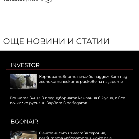
ОЩЕ НОВИНИ И СТАТИИ
INVESTOR
Корпоративните печалби надделяват над
геополитическите рискове на пазарите
Войната влиза в предизборната кампания в Русия, а все
по-малко руснаци вярват в победата
BGONAIR
Фентанилът измества хероина,
разбитата лаборатория може да е