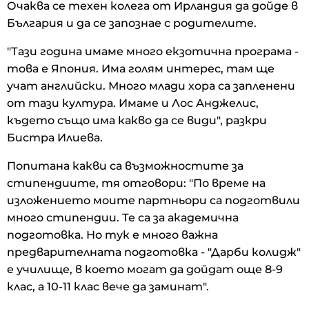
Очаква се техен колега от Ирландия да дойде в
България и да се запознае с родителите.
"Тази година имаме много екзотична програма -
това е Япония. Има голям интерес, там ще
учат английски. Много млади хора са запленени
от тази култура. Имаме и Лос Анджелис,
където също има какво да се види", разкри
Бистра Илиева.
Попитана какви са възможностите за
стипендиите, тя отговори: "По време на
изложението моите партньори са подготвили
много стипендии. Те са за академична
подготовка. Но тук е много важна
предварителната подготовка - "Дарби колидж"
е училище, в което могат да дойдат още 8-9
клас, а 10-11 клас вече да заминат".