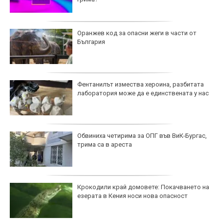
Оранжев код за опасни жеги в части от
България
Фентанилът измества хероина, разбитата
лаборатория може да е единствената у нас
Обвиниха четирима за ОПГ във ВиК-Бургас,
трима са в ареста
Крокодили край домовете: Покачването на
езерата в Кения носи нова опасност