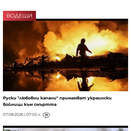
ВОДЕЩИ
Руски "любовни капани" примамват украински
войници към смъртта
07.08.2026 | 07:02 ч.
38