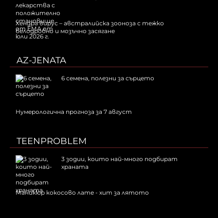
Хендра вирус – австралийска зооноза с тежко
белодробно и мозъчно засягане
AZ-JENATA
6 семена, полезни за сърцето
Нумерологична прогноза за 7 август
TEENPROBLEM
3 зодии, които най-много подбират
храната
Маникюр кокосово лате - хит за лятото