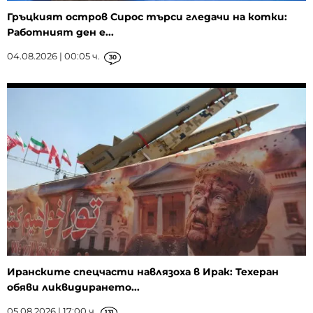
Гръцкият остров Сирос търси гледачи на котки:
Работният ден е...
04.08.2026 | 00:05 ч.
30
Иранските спецчасти навлязоха в Ирак: Техеран
обяви ликвидирането...
05.08.2026 | 17:00 ч.
131