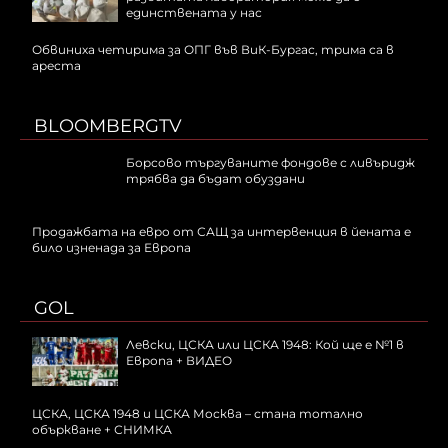
единствената у нас
Обвиниха четирима за ОПГ във ВиК-Бургас, трима са в
ареста
BLOOMBERGTV
Борсово търгуваните фондове с ливъридж
трябва да бъдат обуздани
Продажбата на евро от САЩ за интервенция в йената е
било изненада за Европа
GOL
Левски, ЦСКА или ЦСКА 1948: Кой ще е №1 в
Европа + ВИДЕО
ЦСКА, ЦСКА 1948 и ЦСКА Москва – стана тотално
объркване + СНИМКА