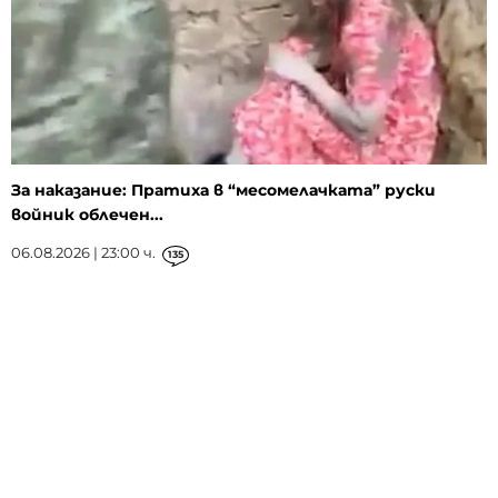
За наказание: Пратиха в “месомелачката” руски
войник облечен...
06.08.2026 | 23:00 ч.
135