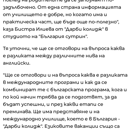
задълбочено. От една страна информацията
от училището е добре, но когато има и
практическа част, ще бъде още по-полезно",
каза Бистра Илиева от "Дарби колидж" в
студиото на "България сутрин".
Тя уточни, че ще се отговори на въпроса каква
е разликата между различните нива на
английски.
"Ще се отговори и на въпроса каква е разликата
в международните програми и как да се
комбинират те с българската програма, кога и
по кой начин трябва да се подготвят, за да
бъдат успешни, и през какви етапи се
преминава. Ще има представяне и на
международно училище, което е в България -
"Дарби колидж". Езиковите ваканции също са