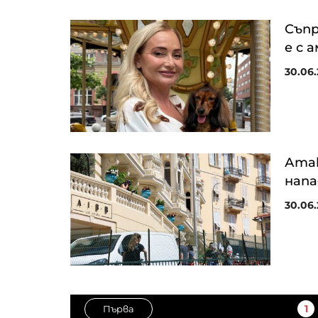
Съпр
е с 
30.06.
Атак
напа
30.06.
1
Първа