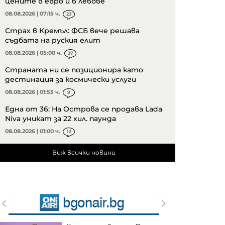
цените в евро и в левове
08.08.2026 | 07:15 ч.
23
Страх в Кремъл: ФСБ вече решава
съдбата на руския елит
08.08.2026 | 05:00 ч.
37
Страната ни се позиционира като
дестинация за космически услуги
08.08.2026 | 01:55 ч.
9
Една от 36: На Острова се продава Lada
Niva уникат за 22 хил. паунда
08.08.2026 | 01:00 ч.
12
Виж всички новини