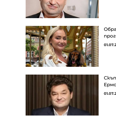
Обра
прог
01.07.
Скъп
Ермо
01.07.