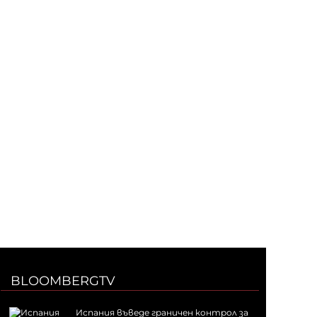
BLOOMBERGTV
Испания въведе граничен контрол за