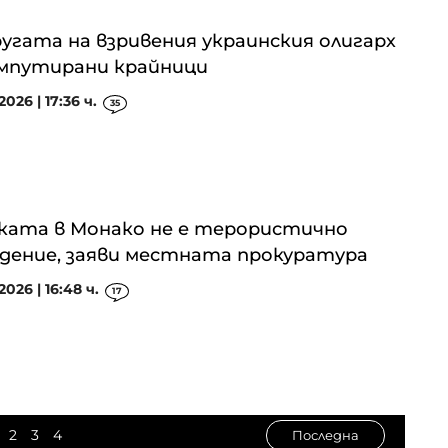
угата на взривения украинския олигарх
ампутирани крайници
2026 | 17:36 ч.
35
ата в Монако не е терористично
дение, заяви местната прокуратура
2026 | 16:48 ч.
17
2
3
4
Последна