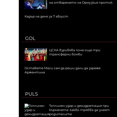
на отварянето на Ормузкия проток
Кадър на деня за 7 август
GOL
ЦСКА взривява поне още три
трансферни бомби
Оставете Меси сам да реши дали да зареже
Аржентина
PULS
Топлинен удар и дехидратация при
кърмачета: какво трябва да знаят
родителите