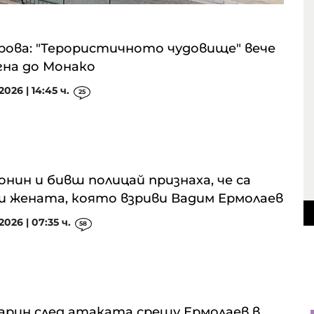
рова: "Терористичното чудовище" вече
на до Монако
2026 | 14:45 ч.
25
нин и бивш полицай признаха, че са
и жената, която взриви Вадим Ермолаев
2026 | 07:35 ч.
58
арин след атаката срещу Ермолаев в