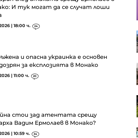
S&P 500 записа нов рекорд в
ко: И тук могат да се случат лоши
очакване на отварянето на
Ормузкия проток
а
2026 | 18:00 ч.
24
Кадър на деня за 7 август
ъжена и опасна украинка е основен
дозрян за експлозията в Монако
Кредитите у нас нараснаха с
повече от 16% за година до
026 | 11:00 ч.
20
близо 66 млрд. евро в края на
юни
Апелативният съд не позволи на
Тръмп да строи новата бална
зала в Белия дом
йна стои зад атентата срещу
арха Вадим Ермолаев в Монако?
Проучване: Дълговата тежест за
2026 | 10:59 ч.
34
германските доставчици на