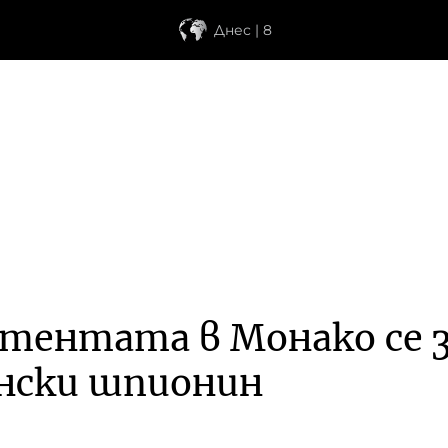
Днес | 8
атентата в Монако се 
нски шпионин