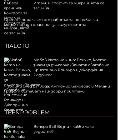
Италия, спорът за миграцията се
засилва
OpenAI спира част от работата по новия си
модел поради опасения за сигурността
TIALOTO
Любов като на кино: Всичко, което
знаем за дългоочакваната сватба на
Кристиано Роналдо и Джорджина
Родригес
11 години след развода: Антонио Бандерас и Мелани
Грифит остават най-добри приятели
TEENPROBLEM
Венера във Везни - какво чака
зодиите?