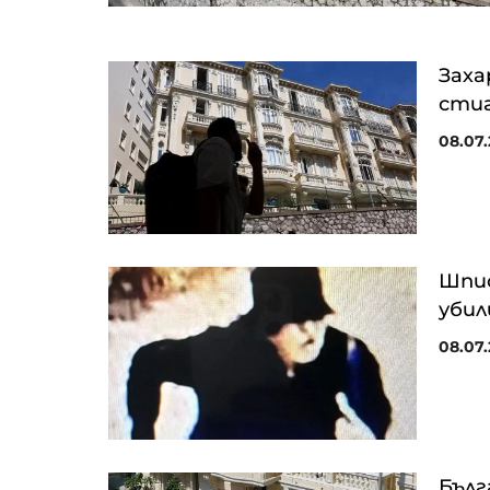
Заха
стиг
08.07.
Шпио
убил
08.07.
Бълг