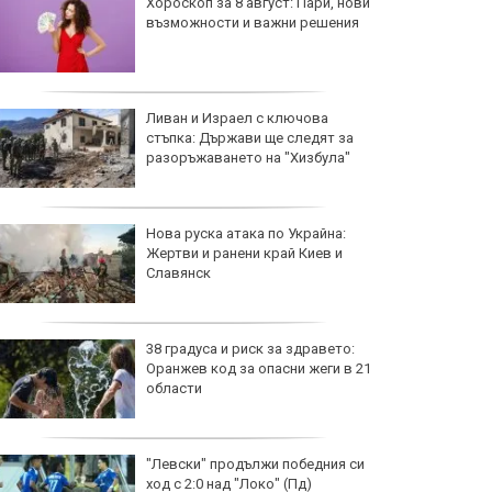
Хороскоп за 8 август: Пари, нови
възможности и важни решения
Ливан и Израел с ключова
стъпка: Държави ще следят за
разоръжаването на "Хизбула"
Нова руска атака по Украйна:
Жертви и ранени край Киев и
Славянск
38 градуса и риск за здравето:
Оранжев код за опасни жеги в 21
области
"Левски" продължи победния си
ход с 2:0 над "Локо" (Пд)