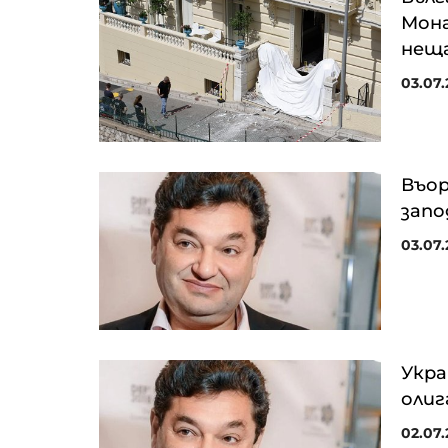
Мона
нещ
03.07.
Въор
запо
03.07.2
Укра
олиг
02.07.