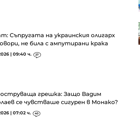
авточасти расте
Анализатор: За Тръмп ще е по-
лесно да прехвърли войната
т: Съпругата на украинския олигарх
срещу Иран на следващия
президент
овори, не била с ампутирани крака
2026 | 09:40 ч.
27
оструваща грешка: Защо Вадим
лаев се чувстваше сигурен в Монако?
2026 | 07:02 ч.
40