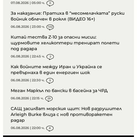
07.08.2026 | 05:00 ч.
0
За наказание: Пратиха в “месомелачката” руски
войник облечен в рокля (ВИДЕО 16+)
06.08.2026 | 23:00 ч.
102
Китай тества Z-10 за опасни мисии:
щурмовите хеликоптери тренират полети
под радара
06.08.2026 | 22:45 ч.
2
Как войните между Иран и Украйна се
превърнаха в един енергиен шок
06.08.2026 | 22:30 ч.
5
Меган Маркъл по бански в басейна за ЧРД
06.08.2026 | 22:15 ч.
29
САЩ засилват морския щит: Нов разрушител
Arleigh Burke влиза с нов противоракетен
радар
06.08.2026 | 22:00 ч.
8