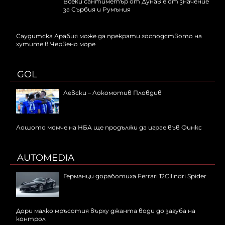
Всеки сантиметър от Дунав е от значение
за Сърбия и Румъния
Саудитска Арабия може да прекрати господството на
хутите в Червено море
GOL
Левски – Локомотив Пловдив
Лошото момче на НБА ще продължи да играе във Финкс
AUTOMEDIA
Германци доработиха Ferrari 12Cilindri Spider
Дори малко мръсотия върху джанта води до загуба на
контрол