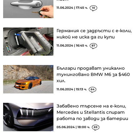
11.06.2024 | 17:45 ч.
10
Германия се задръсти с е-коли,
никой не иска да ги купи
11.06.2024 | 16:45 ч.
87
Българи продават уникално
тунинговано BMW M6 за $460
хил.
11.06.2024 | 15:13 ч.
64
Забавено търсене на е-коли,
Mercedes и Stellantis спират
работа по заводи за батерии
05.06.2024 | 18:00 ч.
69