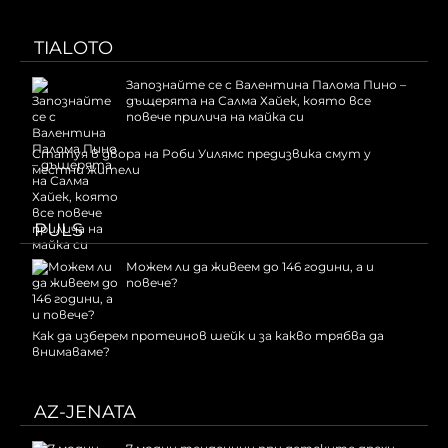
TIALOTO
Запознайте се с Валентина Палома Пино –
дъщерята на Салма Хайек, която все
повече прилича на майка си
Статуя в двора на Роби Уилямс предизвика смут у
местни жители
PULS
Можем ли да живеем до 146 години, а и
повече?
Как да изберем протеинов шейк и за какво трябва да
внимаваме?
AZ-JENATA