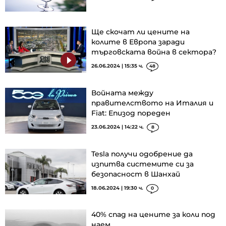
Ще скочат ли цените на
колите в Европа заради
търговската война в сектора?
26.06.2024 | 15:35 ч.
48
Войната между
правителството на Италия и
Fiat: Епизод пореден
23.06.2024 | 14:22 ч.
8
Tesla получи одобрение да
изпитва системите си за
безопасност в Шанхай
18.06.2024 | 19:30 ч.
0
40% спад на цените за коли под
наем