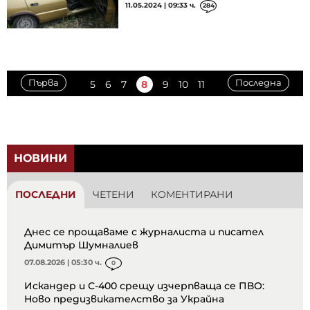
11.05.2024 | 09:33 ч.
284
Първа
Последна
5
6
7
8
9
10
11
НОВИНИ
ПОСЛЕДНИ
ЧЕТЕНИ
КОМЕНТИРАНИ
Днес се прощаваме с журналиста и писател
Димитър Шумналиев
07.08.2026 | 05:30 ч.
0
Искандер и С-400 срещу изчерпваща се ПВО:
Ново предизвикателство за Украйна