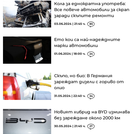
Кола за еднократна употреба:
Все повече автомобили за скрап
заради скъпите ремонти
03.06.2024 | 21:45 ч.
85
Ето кои са най-надеждните
марки автомобили
01.06.2024 | 18:00 ч.
24
Скъпо, но био: В Германия
зареждат дизели с гориво от
олио
31.05.2024 | 22:40 ч.
34
Новият хибрид на BYD изминава
без зареждане около 2000 км
30.05.2024 | 21:45 ч.
27