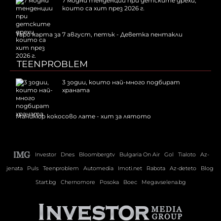
7 модни тенденции при детските дрехи,
които са хит през 2026 г.
Таро карта за 7 август, петък - Деветка пентакли
TEENPROBLEM
3 зодии, които най-много подбират
храната
Маникюр кокосово лате - хит за лятото
Investor
Dnes
Bloombergtv
Bulgaria On Air
Gol
Tialoto
Az-
jenata
Puls
Teenproblem
Automedia
Imoti.net
Rabota
Az-deteto
Blog
Start.bg
Chernomore
Posoka
Boec
Megavselena.bg