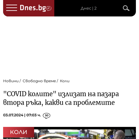
Днес | 2
Новини
Свободно време
Коли
"COVID колите" излизат на пазара
втора ръка, какви са проблемите
03.07.2024 | 07:03 ч.
50
КОЛИ