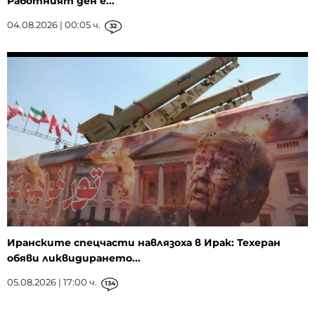
Работният ден е...
04.08.2026 | 00:05 ч.
32
Иранските спецчасти навлязоха в Ирак: Техеран
обяви ликвидирането...
05.08.2026 | 17:00 ч.
134