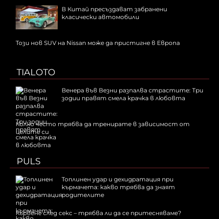
В Китай пресъздават забранени
класически автомобили
Този нов SUV на Nissan може да пристигне в Европа
TIALOTO
Венера във Везни разпалва страстите: Три
зодии правят смела крачка в любовта
Колко често трябва да тренирате в зависимост от
целите си
PULS
Топлинен удар и дехидратация при
кърмачета: какво трябва да знаят
родителите
Кървене след секс – трябва ли да се притесняваме?