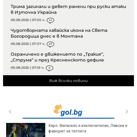
Трима загинали и девет ранени при руски атаки
в Източна Украйна
09.08.2026 | 07:55 ч.
14
Чудотворната хавайска икона на Света
Богородица днес е в Монтана
09.08.2026 | 07:37 ч.
47
Ограничено е движението по „Тракия“,
„Струма“ и през Кресненското дефиле
09.08.2026 | 07:19 ч.
0
Виж всички новини
Херо: Веласкес е изключителен, Левски е
фаворит за титлата