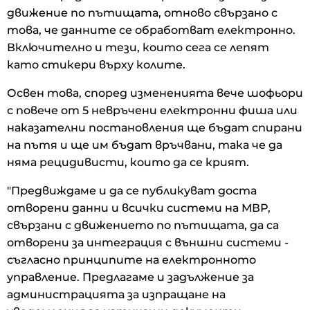
движение по пътищата, отново свързано с
това, че данните се обработват електронно.
Включително и тези, които сега се лепят
като стикери върху колите.
Освен това, според измененията вече шофьори
с повече от 5 невръчени електронни фиша или
наказателни постановления ще бъдат спирани
на пътя и ще им бъдат връчвани, така че да
няма рецидивисти, които да се крият.
"Предвиждаме и да се публикуват доста
отворени данни и всички системи на МВР,
свързани с движението по пътищата, да са
отворени за интеграция с външни системи -
съгласно принципите на електронното
управление. Предлагаме и задължение за
администрацията за изпращане на