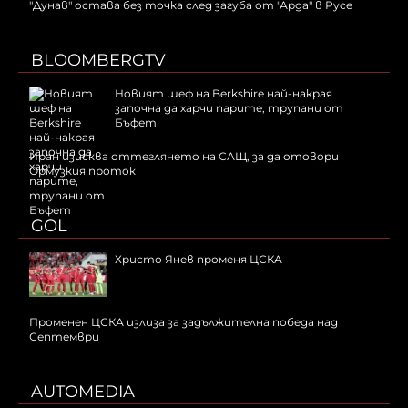
"Дунав" остава без точка след загуба от "Арда" в Русе
BLOOMBERGTV
Новият шеф на Berkshire най-накрая
започна да харчи парите, трупани от
Бъфет
Иран изисква оттеглянето на САЩ, за да отовори
Ормузкия проток
GOL
Христо Янев променя ЦСКА
Променен ЦСКА излиза за задължителна победа над
Септември
AUTOMEDIA