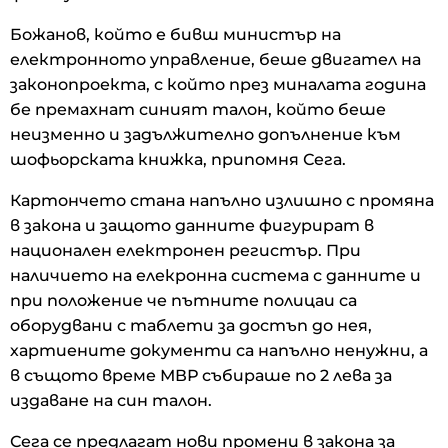
Божанов, който е бивш министър на
електронното управление, беше двигател на
законопроекта, с който през миналата година
бе премахнат синият талон, който беше
неизменно и задължително допълнение към
шофьорската книжка, припомня Сега.
Картончето стана напълно излишно с промяна
в закона и защото данните фигурират в
национален електронен регистър. При
наличието на елекронна система с данните и
при положение че пътните полицаи са
оборудвани с таблети за достъп до нея,
хартиените документи са напълно ненужни, а
в същото време МВР събираше по 2 лева за
издаване на син талон.
Сега се предлагат нови промени в закона за