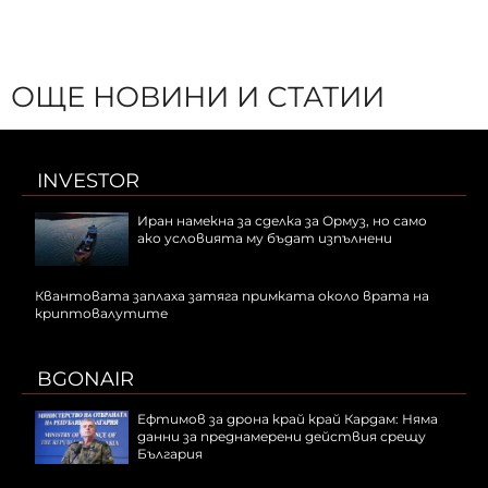
ОЩЕ НОВИНИ И СТАТИИ
INVESTOR
Иран намекна за сделка за Ормуз, но само
ако условията му бъдат изпълнени
Квантовата заплаха затяга примката около врата на
криптовалутите
BGONAIR
Ефтимов за дрона край край Кардам: Няма
данни за преднамерени действия срещу
България