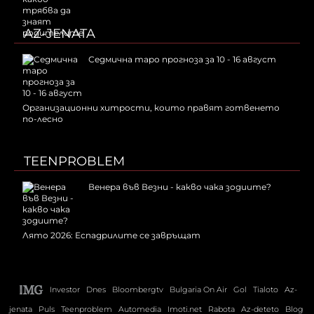
AZ-JENATA
Седмична таро прогноза за 10 - 16 август
Организационни хитрости, които правят готвенето
по-лесно
TEENPROBLEM
Венера във Везни - какво чака зодиите?
Лято 2026: Еспадрилите се завръщат
Investor
Dnes
Bloombergtv
Bulgaria On Air
Gol
Tialoto
Az-
jenata
Puls
Teenproblem
Automedia
Imoti.net
Rabota
Az-deteto
Blog