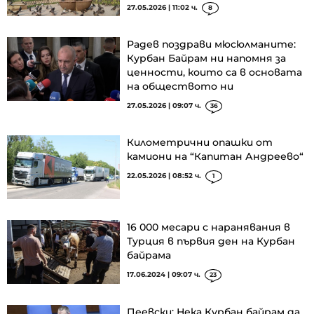
27.05.2026 | 11:02 ч.
8
Радев поздрави мюсюлманите:
Курбан Байрам ни напомня за
ценности, които са в основата
на обществото ни
27.05.2026 | 09:07 ч.
36
Километрични опашки от
камиони на “Капитан Андреево“
22.05.2026 | 08:52 ч.
1
16 000 месари с наранявания в
Турция в първия ден на Курбан
байрама
17.06.2024 | 09:07 ч.
23
Пеевски: Нека Курбан байрам да