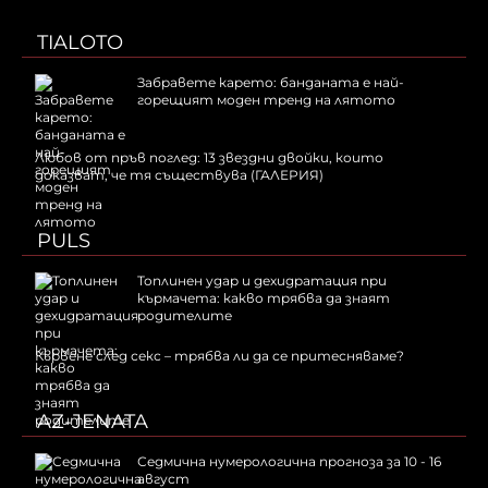
TIALOTO
Забравете карето: банданата е най-
горещият моден тренд на лятото
Любов от пръв поглед: 13 звездни двойки, които
доказват, че тя съществува (ГАЛЕРИЯ)
PULS
Топлинен удар и дехидратация при
кърмачета: какво трябва да знаят
родителите
Кървене след секс – трябва ли да се притесняваме?
AZ-JENATA
Седмична нумерологична прогноза за 10 - 16
август