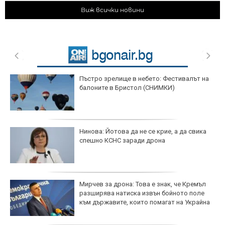
Виж всички новини
Пъстро зрелище в небето: Фестивалът на
балоните в Бристол (СНИМКИ)
Нинова: Йотова да не се крие, а да свика
спешно КСНС заради дрона
Мирчев за дрона: Това е знак, че Кремъл
разширява натиска извън бойното поле
към държавите, които помагат на Украйна