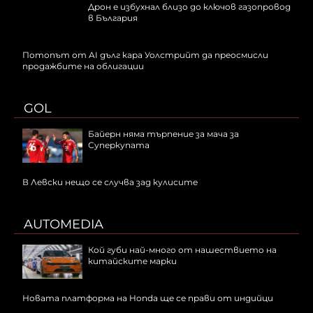
Дрон е избухнал близо до ключов газопровод
в България
Потопът от AI дълг кара Уолстрийт да преосмисли
продажбите на облигации
GOL
Байерн няма търпение за мача за
Суперкупата
В Левски нещо се случва зад кулисите
AUTOMEDIA
Кой губи най-много от нашествието на
китайските марки
Новата платформа на Honda ще се прави от индийци