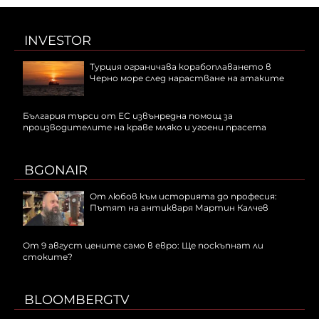
INVESTOR
Турция ограничава корабоплаването в
Черно море след нарастване на атаките
България търси от ЕС извънредна помощ за
производителите на краве мляко и угоени прасета
BGONAIR
От любов към историята до професия:
Пътят на антикваря Мартин Калчев
От 9 август цените само в евро: Ще поскъпнат ли
стоките?
BLOOMBERGTV