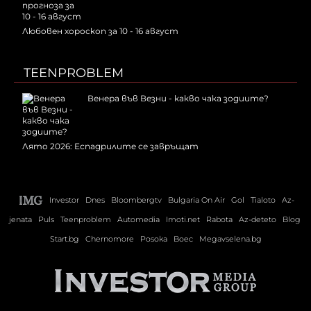
Любовен хороскоп за 10 - 16 август
TEENPROBLEM
Венера във Везни - какво чака зодиите?
Лято 2026: Еспадрилите се завръщат
Investor
Dnes
Bloombergtv
Bulgaria On Air
Gol
Tialoto
Az-
jenata
Puls
Teenproblem
Automedia
Imoti.net
Rabota
Az-deteto
Blog
Start.bg
Chernomore
Posoka
Boec
Megavselena.bg