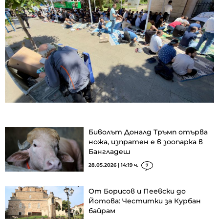
Биволът Доналд Тръмп отърва
ножа, изпратен е в зоопарка в
Бангладеш
28.05.2026 | 14:19 ч.
7
От Борисов и Пеевски до
Йотова: Честитки за Курбан
байрам