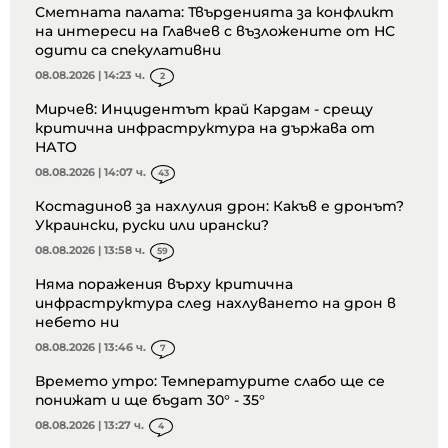
Сметната палата: Твърденията за конфликт
на интереси на Главчев с възложените от НС
одити са спекулативни
08.08.2026 | 14:23 ч.
2
Мирчев: Инцидентът край Кардам - срещу
критична инфраструктура на държава от
НАТО
08.08.2026 | 14:07 ч.
43
Костадинов за нахлулия дрон: Какъв е дронът?
Украински, руски или ирански?
08.08.2026 | 13:58 ч.
59
Няма поражения върху критична
инфраструктура след нахлуването на дрон в
небето ни
08.08.2026 | 13:46 ч.
7
Времето утро: Температурите слабо ще се
понижат и ще бъдат 30° - 35°
08.08.2026 | 13:27 ч.
4