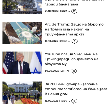
заради бална зала
21.10.2025 | 07:22 ч.
17
Arc de Trump: Защо на бюрото
на Тръмп има макет на
Триумфалната арка?
10.10.2025 | 20:36 ч.
6
YouTube плаща $24,5 млн. на
Тръмп заради спирането на
акаунта му
30.09.2025 | 21:11 ч.
13
За 200 млн. долара - започна
строителството на бална зала
в Белия дом
15.09.2025 | 15:24 ч.
9