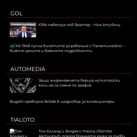
GOL
Юве набеляза нов вратар – Ноа Атуболу
ЦСКА 1948 пусна билетите за реванша с Панатинайкос –
вижте цените и важните подробности
AUTOMEDIA
Защо ангренажната верига на китайски
коли не се сменя по график
Bugatti превърна Bolide в шедьовър за колекционери
TIALOTO
Том Холанд и Зендая с тайна сватба:
Актьорът показа брачната халка за първи