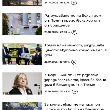
24.10.2025 | 18:22 ч.
9
Разрушаването на Белия дом
от Тръмп предизвика хор от
отвращение
23.10.2025 | 22:00 ч.
17
Тръмп няма милост, разрушава
цялото Източно крило на Белия
дом
23.10.2025 | 18:08 ч.
18
Хилари Клинтън се разплака
заради "голямата, красива бална
зала в Белия дом“ на Тръмп
22.10.2025 | 20:48 ч.
23
Започна събаряне на част от
източното крило на Белия дом