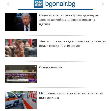
Съдът отново отряза Тръмп да получи
достъп до избирателните списъци на
щатите
Животът се нарежда отлично за 3 китайски
зодии между 10 и 16 август
Обедна емисия
Мароканец със счупен крак е открит край
пътя до Бяла