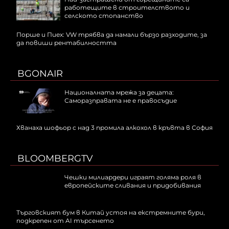
работещите в строителството и
селското стопанство
Порше и Пиех: VW трябва да намали бързо разходите, за
да повиши рентабилността
BGONAIR
Националната мрежа за децата:
Саморазправата не е правосъдие
Хванаха шофьор с над 3 промила алкохол в кръвта в София
BLOOMBERGTV
Чешки милиардери играят голяма роля в
европейските сливания и придобивания
Търговският бум в Китай устоя на екстремните бури,
подкрепен от AI търсенето