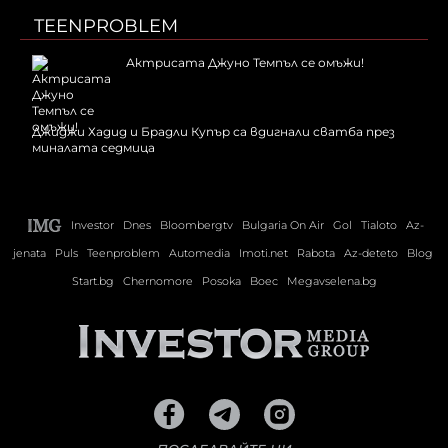
TEENPROBLEM
Актрисата Джуно Темпъл се омъжи!
Джиджи Хадид и Брадли Купър са вдигнали сватба през
миналата седмица
Investor
Dnes
Bloombergtv
Bulgaria On Air
Gol
Tialoto
Az-
jenata
Puls
Teenproblem
Automedia
Imoti.net
Rabota
Az-deteto
Blog
Start.bg
Chernomore
Posoka
Boec
Megavselena.bg