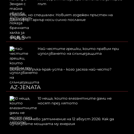
път
Скромен, но специален: Новият годежен пръстен на
Дженифър Гарнър носи силно послание
PULS
Най-честите грешки, които правим при
използването на слънцезащита
Болестта ръка-крак-уста – кого засяга най-често?
AZ-JENATA
10 неща, които елегантните дами не
носят през лятото
Пълно слънчево затъмнение на 12 август 2026: Как да
използвате мощната му енергия