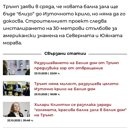
Тръмп заяви в сряда, че новата бална зала ще
бъде "близо“ до Източното крило, но няма да го
докосва. Строителният проект следва
инсталирането на 30-метрови стълбове за
американски знамена на Северната и Южната
морава.
Свързани статии
Разрушаването на Белия дом от Тръмп
предизвика хор от отвращение
23.10.2025 | 22:00 ч.
Тръмп няма милост, разрушава цялото
Източно крило на Белия дом
23.10.2025 | 18:08 ч.
Хилари Клинтън се разплака заради
"голямата, красива бална зала в Белия дом“
на Тръмп
22.10.2025 | 20:48 ч.