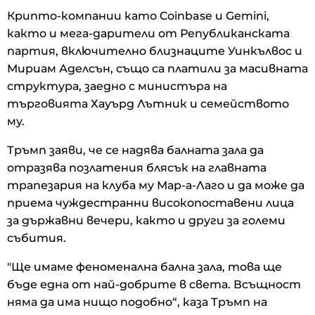
Крипто-компании като Coinbase и Gemini,
както и мега-дарители от Републиканската
партия, включително близнаците Уинкълвос и
Мириам Аделсън, също са платили за масивната
структура, заедно с министъра на
търговията Хауърд Лътник и семейството
му.
Тръмп заяви, че се надява балната зала да
отразява позлатения блясък на главната
трапезария на клуба му Мар-а-Лаго и да може да
приема чуждестранни високопоставени лица
за държавни вечери, както и други за големи
събития.
"Ще имаме феноменална бална зала, това ще
бъде една от най-добрите в света. Всъщност
няма да има нищо подобно“, каза Тръмп на