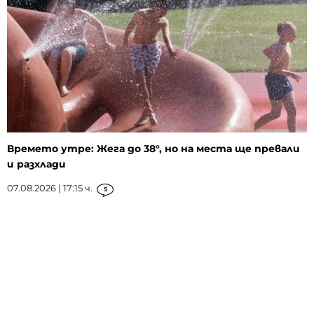
Времето утре: Жега до 38°, но на места ще превали
и разхлади
07.08.2026 | 17:15 ч.
5