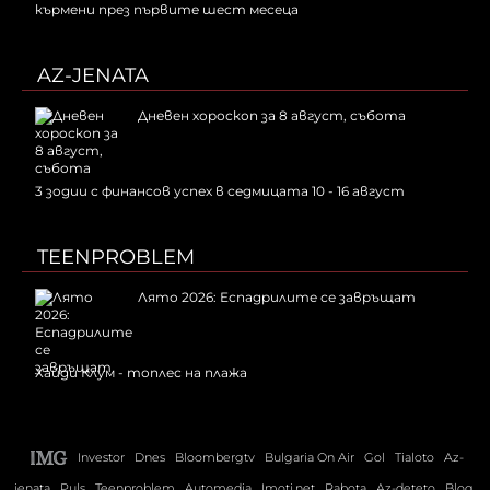
кърмени през първите шест месеца
AZ-JENATA
Дневен хороскоп за 8 август, събота
3 зодии с финансов успех в седмицата 10 - 16 август
TEENPROBLEM
Лято 2026: Еспадрилите се завръщат
Хайди Клум - топлес на плажа
Investor
Dnes
Bloombergtv
Bulgaria On Air
Gol
Tialoto
Az-
jenata
Puls
Teenproblem
Automedia
Imoti.net
Rabota
Az-deteto
Blog