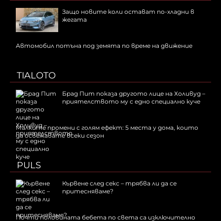
Защо новите коли остават по-хладни в
жегата
Автомобил потъна под земята по време на движение
TIALOTO
Брад Пит показа другото лице на Холивуд –
приятелството му с едно специално куче
Малките промени с голям ефект: 5 места у дома, които
да освежавате всеки сезон
PULS
Кървене след секс – трябва ли да се
притесняваме?
Почти половината бебета по света са изключително