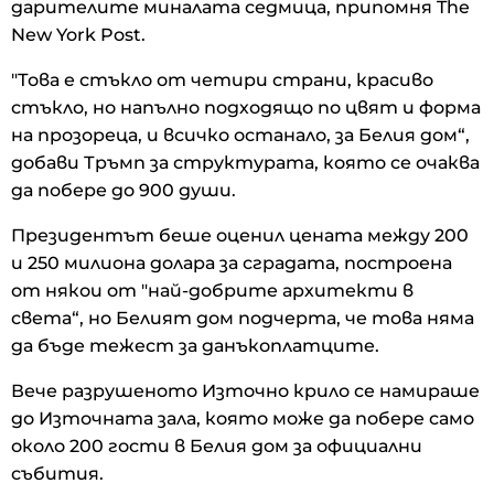
дарителите миналата седмица, припомня The
New York Post.
"Това е стъкло от четири страни, красиво
стъкло, но напълно подходящо по цвят и форма
на прозореца, и всичко останало, за Белия дом“,
добави Тръмп за структурата, която се очаква
да побере до 900 души.
Президентът беше оценил цената между 200
и 250 милиона долара за сградата, построена
от някои от "най-добрите архитекти в
света“, но Белият дом подчерта, че това няма
да бъде тежест за данъкоплатците.
Вече разрушеното Източно крило се намираше
до Източната зала, която може да побере само
около 200 гости в Белия дом за официални
събития.