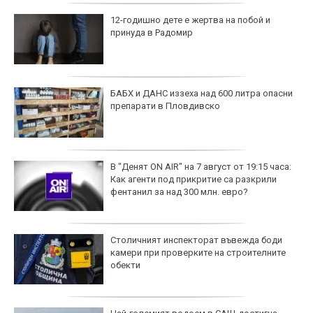
12-годишно дете е жертва на побой и
принуда в Радомир
БАБХ и ДАНС иззеха над 600 литра опасни
препарати в Пловдивско
В "Денят ON AIR" на 7 август от 19:15 часа:
Как агенти под прикритие са разкрили
фентанил за над 300 млн. евро?
Столичният инспекторат въвежда боди
камери при проверките на строителните
обекти