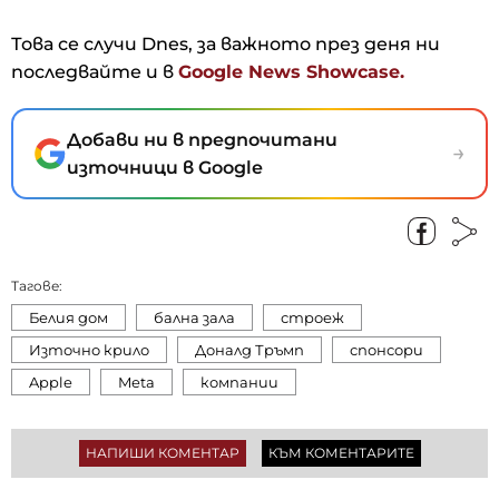
Това се случи Dnes, за важното през деня ни
последвайте и в
Google News Showcase.
Добави ни в предпочитани
→
източници в Google
Тагове:
Белия дом
бална зала
строеж
Източно крило
Доналд Тръмп
спонсори
Apple
Meta
компании
НАПИШИ КОМЕНТАР
КЪМ КОМЕНТАРИТЕ