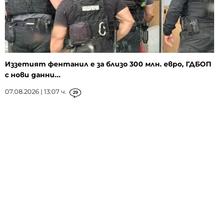
Иззетият фентанил е за близо 300 млн. евро, ГДБОП
с нови данни...
07.08.2026 | 13:07 ч.
29