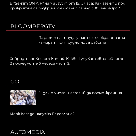
В "Денят ON AIR" на 7 август от 19:15 часа: Как агенти под
прикритие са разкрили фентанил за над 300 млн. евро?
BLOOMBERGTV
Пазарът на труда у нас се охлажда, хората
намират по-трудно нова работа
Хибрид, основно от Китай: Какво купуват европейците
в последните 6 месеца част 2
GOL
Зидан е много щастлив да поеме Франция
Марк Касадо напуска Барселона?
AUTOMEDIA