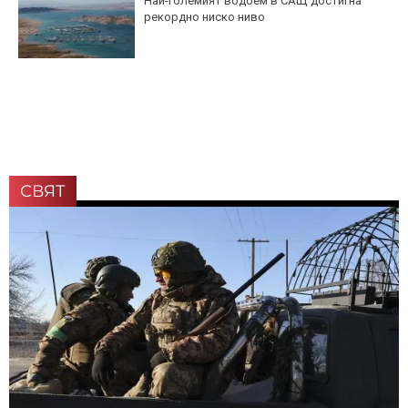
Най-големият водоем в САЩ достигна
рекордно ниско ниво
СВЯТ