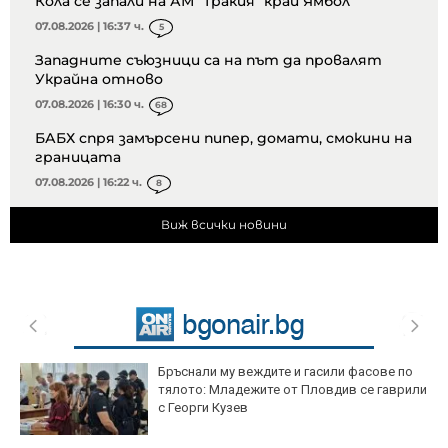
Кола се запали на АМ "Тракия" край Ямбол
07.08.2026 | 16:37 ч.
5
Западните съюзници са на път да провалят
Украйна отново
07.08.2026 | 16:30 ч.
68
БАБХ спря замърсени пипер, домати, смокини на
границата
07.08.2026 | 16:22 ч.
8
Виж всички новини
Бръснали му веждите и гасили фасове по
тялото: Младежите от Пловдив се гаврили
с Георги Кузев