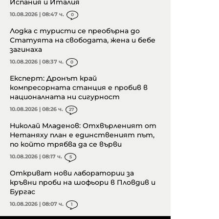
Испания и Италия
10.08.2026 | 08:47 ч.
0
Лодка с туристи се преобърна до
Статуята на свободата, жена и бебе
загинаха
10.08.2026 | 08:37 ч.
0
Експерт: Дронът край
компресорната станция е пробив в
националната ни сигурност
10.08.2026 | 08:26 ч.
27
Николай Младенов: Отхвърленият от
Нетаняху план е единственият път,
по който трябва да се върви
10.08.2026 | 08:17 ч.
5
Откриват нови лаборатории за
кръвни проби на шофьори в Пловдив и
Бургас
10.08.2026 | 08:07 ч.
1