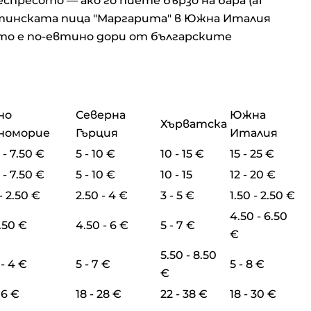
пресото — ако го пиете бързо на бара (al
. Истинската пица "Маргарита" в Южна Италия
оето е по-евтино дори от българските
но
Северна
Южна
Хърватска
номорие
Гърция
Италия
 - 7.50 €
5 - 10 €
10 - 15 €
15 - 25 €
 - 7.50 €
5 - 10 €
10 - 15
12 - 20 €
 - 2.50 €
2.50 - 4 €
3 - 5 €
1.50 - 2.50 €
4.50 - 6.50
4.50 €
4.50 - 6 €
5 - 7 €
€
5.50 - 8.50
 - 4 €
5 - 7 €
5 - 8 €
€
16 €
18 - 28 €
22 - 38 €
18 - 30 €