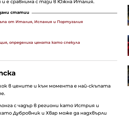
 и е сравнима с тази в Южна Италия.
а
Рецепта за лесни фалафели
зани статии
акции?
къпа от Италия, Испания и Португалия
Иран няма да отвори Ормузкия
рция, определиха цената като спекула
ри Big
проток без компенсации от САЩ
оди
от
4 зодии най-накрая приключват
тска
 ли ще
2-годишна кармична борба и
андат
изпитания
кок в цените и към момента е най-скъпата
е.
онга с чадър в региони като Истрия и
а като Дубровник и Хвар може да надхвърли