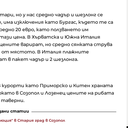
ари, но у нас средно чадър и шезлонг се
се, има изключения като Бургас, където те са
средно 20 евро, като ползването им
а тази цена. В Хърватска и Южна Италия
 цените варират, но средно сянката струва
ост от мястото. В Италия плажните
т в пакет чадър и 2 шезлонга.
 в курорти като Приморско и Китен храната
окато в Созопол и Лозенец цените на рибата
 таверни.
зани статии
моция" в Стария град в Созопол