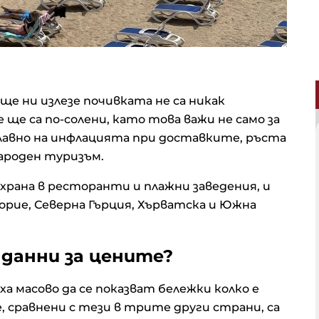
 ще ни излезе почивката не са никак
е са по-солени, като това важи не само за
и главно на инфлацията при доставките, ръста
народен туризъм.
 храна в ресторанти и плажни заведения, и
рие, Северна Гърция, Хърватска и Южна
 данни за цените?
ха масово да се показват бележки колко е
, сравнени с тези в трите други страни, са