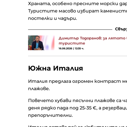
Храната, особено пресните морски дар
Туристите масово избират каменисти
постелки и чадъри.
Свър
Димитър Тодоранов: за лятото в
туристите
16.06.2026 | 12:35 ч.
Южна Италия
Италия предлага огромен контраст ме
плажове.
Повечето хубави пясъчни плажове са ча
деня рядко пада под 25-35 €, а резерв
препоръчителни.