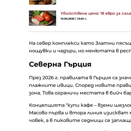
Убийствена цена: 18 евро за са
10.06.2026 | 13:45 ч.
На север комплекси като Златни пясъц
Иран направи рокади в сл
нощувки и чадъри, но менютата в рес
си за сигурност, споразум
Ормуз с Оман е „много бли
Северна Гърция
През 2026 г. правилата в Гърция са зн
Русия разширява
производството на реакт
плажните ивици. Според новите правил
дронове, избягващи зенит
зона. Това ограничи местата в бийч б
дронове
Концепцията "купи кафе – вземи шезло
Сушата може да раздели 
Масово първа и втора линия изискват 
Рейн на две части
човек, а в пиковите седмици се заплащ