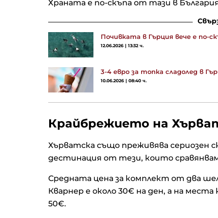
Храната е по-скъпа от тази в България
Подходящ ли е моментът з
Свър
инвестиции в европейски 
Почивката в Гърция вече е по-с
12.06.2026 | 13:32 ч.
Проблемът на Tesla с AI е
3-4 евро за топка сладолед в Гъ
противоположен на този п
Tech – недостатъчно разх
10.06.2026 | 08:40 ч.
Тръмп може да се откаже 
Крайбрежието на Хърва
ядрена сделка - Иран едва
сглоби бомба в неговия м
Хърватска също преживява сериозен с
дестинация от тези, които сравянвам
Средната цена за комплект от два шел
Кварнер е около 30€ на ден, а на мест
50€.