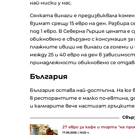
най-ниски у нас.
Сянката винаги е предизвиквала комент
взимат срещу 15 евро на ден. Разбира 
под 1 евро. В Северна Гърция цената е 
обикновено е свързано с консумация з
плажните ивици не винаги са големи и
между 25 и 40 евро на ден в зависим
принадлежности обикновено се отдава
България
България остава най-достъпна. На юг
в ресторантите е малко по-евтина, д
и калмарите вече настигат гръцките
Свър
27 евро за кафе и торта "на про
17.06.2026 | 10:22 ч.