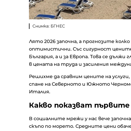
Снимка: БГНЕС
Лято 2026 започна, а прогнозите колко
оптимистични. Със сигурност цените щ
България, а и за Европа. Това се дълж
в цената на труда и засиления между
Решихме да сравним цените на услуги,
спане на Северното и Южното Черномо
Италия.
Какво показват първите
В социалните мрежи у нас вече започна
скъпо по морето. Средните цени обаче