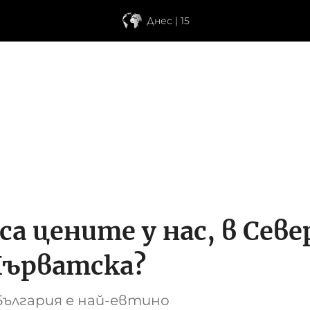
Днес | 15
са цените у нас, в Сев
Хърватска?
България е най-евтино