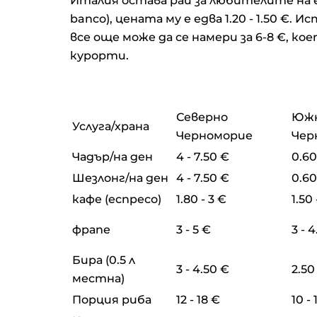
Италия остава рай за любителите на ес
banco), цената му е едва 1.20 - 1.50 €
все още може да се намери за 6-8 €, к
курорти.
Северно
Юж
Услуга/храна
Черноморие
Чер
Чадър/на ден
4 - 7.50 €
0.60
Шезлонг/на ден
4 - 7.50 €
0.60
кафе (еспресо)
1.80 - 3 €
1.50
фрапе
3 - 5 €
3 - 
Бира (0.5 л
3 - 4.50 €
2.50
местна)
Порция риба
12 - 18 €
10 - 