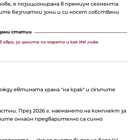
ове, е позиционирана в премиум сегмента.
те безплатни зони и си носят собствени
зани статии
 евро, за цените по морето и как ИИ лъже
жду евтината храна "на крак" и скъпите
стни. През 2026 г. наемането на комплект за
ациите онлайн предварително са силно