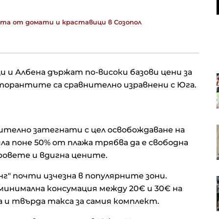
лата от домати и краставици в Созопол
и и Албена държат по-високи базови цени за
ужбите
20-годишна жена е в тежко
торантите са сравнително изравнени с Юга.
ение за
състояние след катастрофа на
зо“
АМ "Тракия"
ачително затегнати с цел освобождаване на
Украинското знаме изчезна от
ивни
центъра на Прищина след
а поне 50% от плажа трябва да е свободна
ните
изявление на Зеленски
аровете и вдигна цените.
нг" почти изчезна в популярните зони.
река
Европа в пламъци: Пожарите
минимална консумация между 20€ и 30€ на
поглъщат домове, коли и гори
(СНИМКИ)
а и твърда такса за самия комплект.