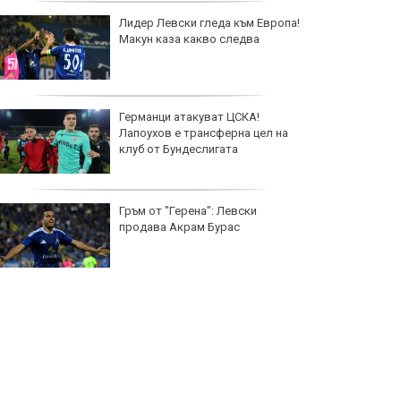
Лидер Левски гледа към Европа!
Макун каза какво следва
Германци атакуват ЦСКА!
Лапоухов е трансферна цел на
клуб от Бундеслигата
Гръм от "Герена": Левски
продава Акрам Бурас