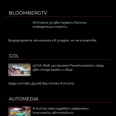
BLOOMBERGTV
История за два пазарни балона,
определящи трети
Водородната икономика е в упадък, но не е мъртва
GOL
ЦСКА 1948 ще приеме Панатинайкос пред
две стада крави и овце
Арда остави Дунав без точки в елита
AUTOMEDIA
В Китай пресъздават забранени
класически автомобили