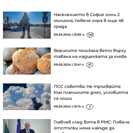
Населението в София гони 2
милиона, повече хора в още 46
града
09.05.2024 | 13:50 ч.
120
Веригите поискаха вето върху
тавана на надценката за хляба
09.05.2024 | 13:41 ч.
27
ПСС съветва: Не тръгвайте
към планините днес, условията
са лоши
09.05.2024 | 13:14 ч.
3
Главчев след вота в РМС: Повече
отстъпки няма накъде да