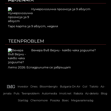
AZ-JENATA
Нумерологична прогноза за 9 август
Таро карта за 9 август, неделя
TEENPROBLEM
Венера във Везни - какво чака зодиите?
Лято 2026: Еспадрилите се завръщат
Investor
Dnes
Bloombergtv
Bulgaria On Air
Gol
Tialoto
Az-
jenata
Puls
Teenproblem
Automedia
Imoti.net
Rabota
Az-deteto
Blog
Start.bg
Chernomore
Posoka
Boec
Megavselena.bg