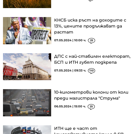
КНСБ иска ръст на доходите с
13%, цените продължават да
растат
07.05.2024 | 10:00 ч.
25
ДПС с най-стабилен електорат,
БСП и ИТН губят подкрепа
07.05.2024 | 09:33 ч.
110
10-километрови колони от коли
преди магистрала "Струма"
06.05.2024 | 15:00 ч.
25
ИТН ще е част от