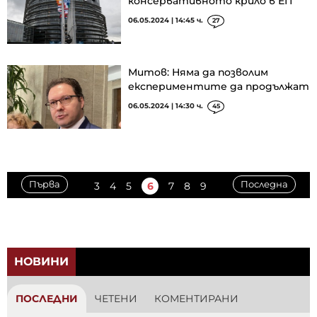
консервативното крило в ЕП
06.05.2024 | 14:45 ч.
27
Митов: Няма да позволим
експериментите да продължат
06.05.2024 | 14:30 ч.
45
Първа
Последна
3
4
5
6
7
8
9
НОВИНИ
ПОСЛЕДНИ
ЧЕТЕНИ
КОМЕНТИРАНИ