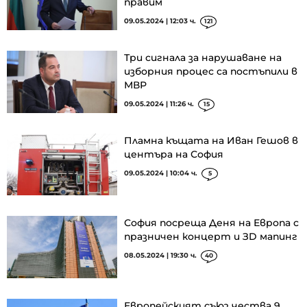
правим
09.05.2024 | 12:03 ч.
121
Три сигнала за нарушаване на
изборния процес са постъпили в
МВР
09.05.2024 | 11:26 ч.
15
Пламна къщата на Иван Гешов в
центъра на София
09.05.2024 | 10:04 ч.
5
София посреща Деня на Европа с
празничен концерт и ЗD мапинг
08.05.2024 | 19:30 ч.
40
Европейският съюз чества 9