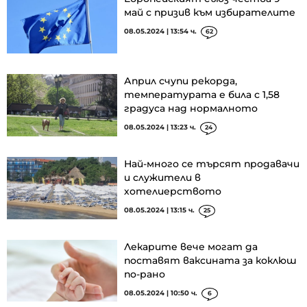
май с призив към избирателите
08.05.2024 | 13:54 ч.
62
Април счупи рекорда,
температурата е била с 1,58
градуса над нормалното
08.05.2024 | 13:23 ч.
24
Най-много се търсят продавачи
и служители в
хотелиерството
08.05.2024 | 13:15 ч.
25
Лекарите вече могат да
поставят ваксината за коклюш
по-рано
08.05.2024 | 10:50 ч.
6