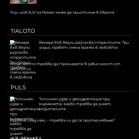
Този нов SUV на Nissan може да пристигне в Европа
TIALOTO
Венера във Везни разпалва страстите: Три
зодии правят смела крачка в любовта
Колко често трябва да тренирате в зависимост от
целите си
PULS
Топлинен удар и дехидратация при
кърмачета: какво трябва да знаят
родителите
Кървене след секс – трябва ли да се притесняваме?