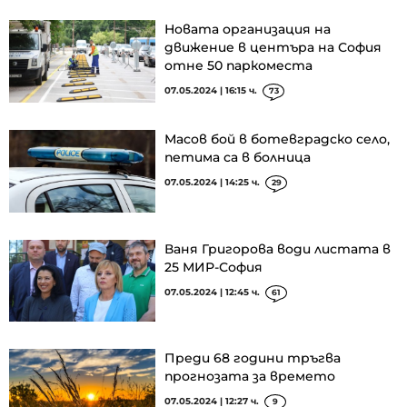
Новата организация на
движение в центъра на София
отне 50 паркоместа
07.05.2024 | 16:15 ч.
73
Масов бой в ботевградско село,
петима са в болница
07.05.2024 | 14:25 ч.
29
Ваня Григорова води листата в
25 МИР-София
07.05.2024 | 12:45 ч.
61
Преди 68 години тръгва
прогнозата за времето
07.05.2024 | 12:27 ч.
9