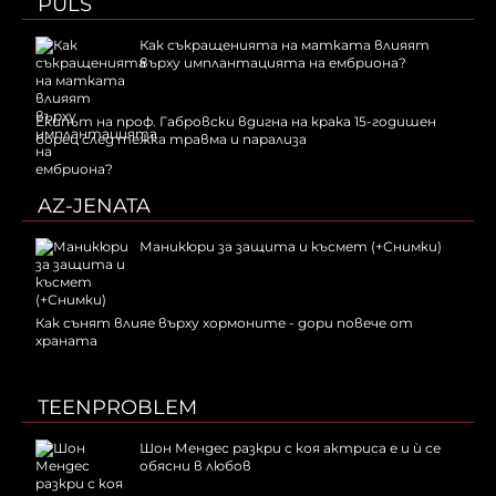
PULS
Как съкращенията на матката влияят
върху имплантацията на ембриона?
Екипът на проф. Габровски вдигна на крака 15-годишен
борец след тежка травма и парализа
AZ-JENATA
Маникюри за защита и късмет (+Снимки)
Как сънят влияе върху хормоните - дори повече от
храната
TEENPROBLEM
Шон Мендес разкри с коя актриса е и ѝ се
обясни в любов