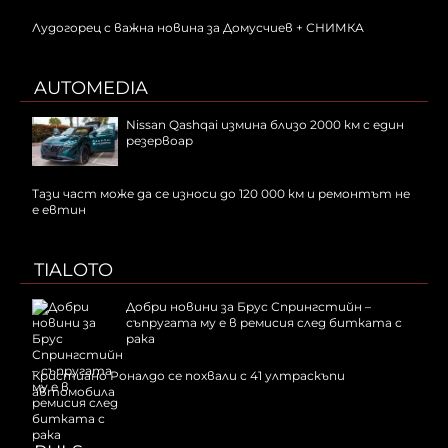
Лудогорец с важна новина за Домусчиев + СНИМКА
AUTOMEDIA
Nissan Qashqai измина близо 2000 км с един
резервоар
Тази част може да се износи до 120 000 км и ремонтът не
е евтин
TIALOTO
Добри новини за Брус Спрингстийн –
съпругата му е в ремисия след битката с
рака
Кристиано Роналдо се похвали с 41 ултраскъпи
автомобила