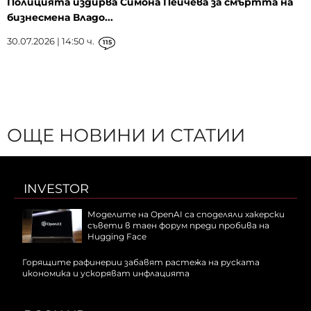
Полицията издирва Симона Пейчева за смъртта на
бизнесмена Владо...
30.07.2026 | 14:50 ч.
115
ОЩЕ НОВИНИ И СТАТИИ
INVESTOR
Моделите на OpenAI са споделяли хакерски
съвети в таен форум преди пробива на
Hugging Face
Горящите рафинерии забавят растежа на руската
икономика и ускоряват инфлацията