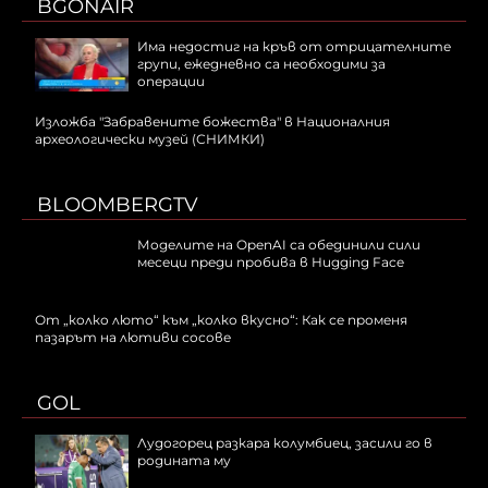
BGONAIR
Има недостиг на кръв от отрицателните
групи, ежедневно са необходими за
операции
Изложба "Забравените божества" в Националния
археологически музей (СНИМКИ)
BLOOMBERGTV
Моделите на OpenAI са обединили сили
месеци преди пробива в Hugging Face
От „колко люто“ към „колко вкусно“: Как се променя
пазарът на лютиви сосове
GOL
Лудогорец разкара колумбиец, засили го в
родината му