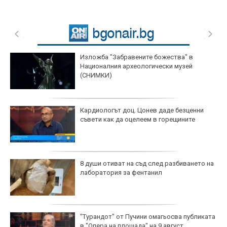
Изложба "Забравените божества" в
Националния археологически музей
(СНИМКИ)
Кардиологът доц. Цонев даде безценни
съвети как да оцелеем в горещините
8 души отиват на съд след разбиването на
лаборатория за фентанил
"Турандот" от Пучини омагьосва публиката
в "Опера на площада" на 9 август