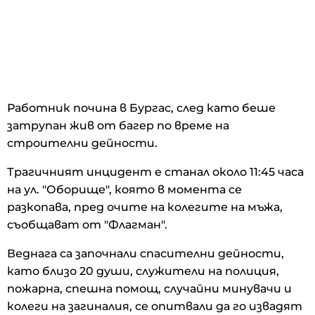
Работник почина в Бургас, след като беше
затрупан жив от багер по време на
строителни дейности.
Трагичният инцидент е станал около 11:45 часа
на ул. "Оборище", която в момента се
разкопава, пред очите на колегите на мъжа,
съобщават от "Флагман".
Веднага са започнали спасителни дейности,
като близо 20 души, служители на полиция,
пожарна, спешна помощ, случайни минувачи и
колеги на загиналия, се опитвали да го извадят