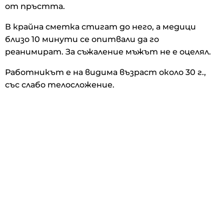
от пръстта.
В крайна сметка стигат до него, а медици
близо 10 минути се опитвали да го
реанимират. За съжаление мъжът не е оцелял.
Работникът е на видима възраст около 30 г.,
със слабо телосложение.