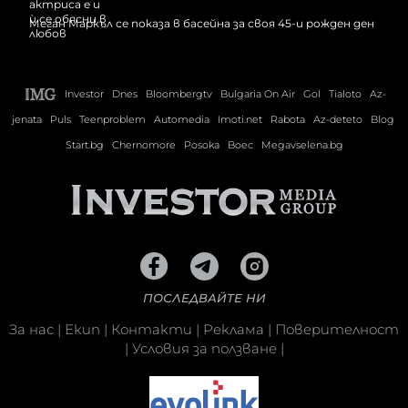
Меган Маркъл се показа в басейна за своя 45-и рожден ден
Investor
Dnes
Bloombergtv
Bulgaria On Air
Gol
Tialoto
Az-
jenata
Puls
Teenproblem
Automedia
Imoti.net
Rabota
Az-deteto
Blog
Start.bg
Chernomore
Posoka
Boec
Megavselena.bg
ПОСЛЕДВАЙТЕ НИ
За нас
|
Екип
|
Контакти
|
Реклама
|
Поверителност
|
Условия за ползване
|