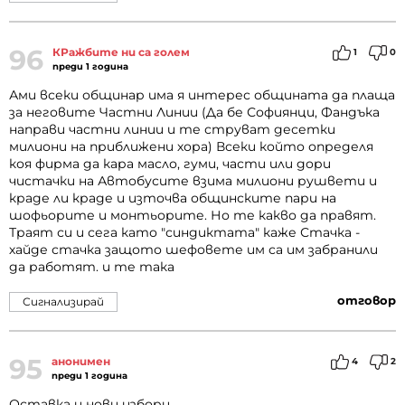
96
КРажбите ни са голем
1
0
преди 1 година
Ами всеки общинар има я интерес общината да плаща
за неговите Частни Линии (Да бе Софиянци, Фандъка
направи частни линии и те струват десетки
милиони на приближени хора) Всеки който определя
коя фирма да кара масло, гуми, части или дори
чистачки на Автобусите взима милиони рушвети и
краде ли краде и източва общинските пари на
шофьорите и монтьорите. Но те какво да правят.
Траят си и сега като "синдиктата" каже Стачка -
хайде стачка защото шефовете им са им забранили
да работят. и те така
отговор
Сигнализирай
95
анонимен
4
2
преди 1 година
Оставка и нови избори