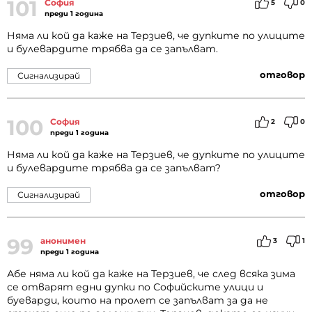
101
София
5
0
преди 1 година
Няма ли кой да каже на Терзиев, че дупките по улиците
и булевардите трябва да се запълват.
отговор
Сигнализирай
100
София
2
0
преди 1 година
Няма ли кой да каже на Терзиев, че дупките по улиците
и булевардите трябва да се запълват?
отговор
Сигнализирай
99
анонимен
3
1
преди 1 година
Абе няма ли кой да каже на Терзиев, че след всяка зима
се отварят едни дупки по Софийските улици и
буеварди, които на пролет се запълват за да не