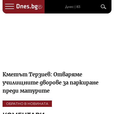
Днес | 83
Кметът Терзиев: Отваряме
училищните дворове за паркиране
преди матурите
ОБРАТНО В НОВИНАТА