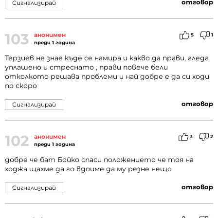
отговор
Сигнализирай
103
анонимен
5
1
преди 1 година
Терзиев не знае къде се намира и какво да прави, гледа
уплашено и стреснато , прави повече бели
отколкото решава проблеми и най добре е да си ходи
по скоро
отговор
Сигнализирай
102
анонимен
3
2
преди 1 година
добре че бат Бойко спаси положението че тоя на
ходжа щахме да го вдоиме да му резне нещо
отговор
Сигнализирай