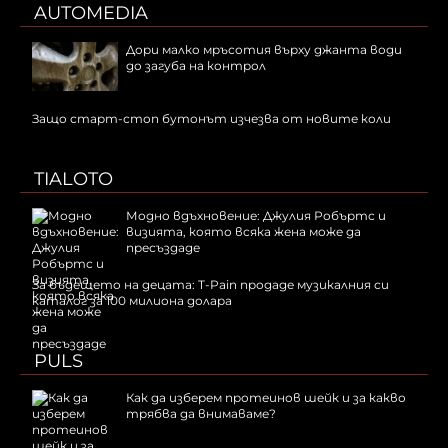
AUTOMEDIA
Дори малко мръсотия върху джанта води
до загуба на контрол
Защо старт-стоп бутонът изчезва от новите коли
TIALOTO
Модно вдъхновение: Джулия Робъртс и
визията, която всяка жена може да
пресъздаде
За бъдещето на децата: T-Pain продаде музикалния си
каталог за 100 милиона долара
PULS
Как да изберем протеинов шейк и за какво
трябва да внимаваме?