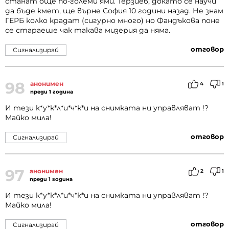
станат още по-големи ями. Терзиев, докато се научи
да бъде кмет, ще върне София 10 години назад. Не знам
ГЕРБ колко крадат (сигурно много) но Фандъкова поне
се стараеше чак такава мизерия да няма.
отговор
Сигнализирай
98
анонимен
4
1
преди 1 година
И тези к*у*к*л*и*ч*к*и на снимката ни управляват !?
Майко мила!
отговор
Сигнализирай
97
анонимен
2
1
преди 1 година
И тези к*у*к*л*и*ч*к*и на снимката ни управляват !?
Майко мила!
отговор
Сигнализирай