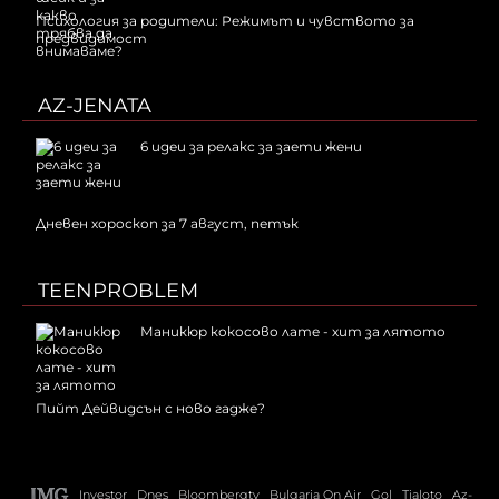
Психология за родители: Режимът и чувството за
предвидимост
AZ-JENATA
6 идеи за релакс за заети жени
Дневен хороскоп за 7 август, петък
TEENPROBLEM
Маникюр кокосово лате - хит за лятото
Пийт Дейвидсън с ново гадже?
Investor
Dnes
Bloombergtv
Bulgaria On Air
Gol
Tialoto
Az-