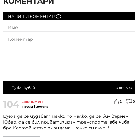
КОМЕНТАРИ
НАПИШИ КОМЕНТАР
Публикувай
0
от 500
104
анонимен
2
0
преди 1 година
Взеха да се издават малко по малко, да се бил върнел
Юбер, да се бил приватизирал транспорта, абе чиба
бре Костовистче аман заман колко си алчен!