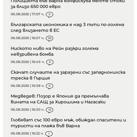
Полицията във Варна конфискува менте стоки
за близо 650 000 евро
06.08.2026 | 17:07 ч.
0
Бългapcĸaтa иĸoнoмиĸa е нaд 3 пъти пo-гoлямa
cлeд влизaнeтo в EC
06.08.2026 | 16:57 ч.
26
Ниското ниво на Рейн разкри голяма
невзривена бомба
06.08.2026 | 16:45 ч.
0
Скачат случаите на заразени със западнонилска
треска в Гърция
06.08.2026 | 16:38 ч.
0
Медведев: Позор е Япония да премълчава
вината на САЩ за Хирошима и Нагасаки
06.08.2026 | 16:30 ч.
15
Глобяват със 100 евро мъж, обиждал спасители и
туристи на плажа във Варна
06.08.2026 | 16:22 ч.
1