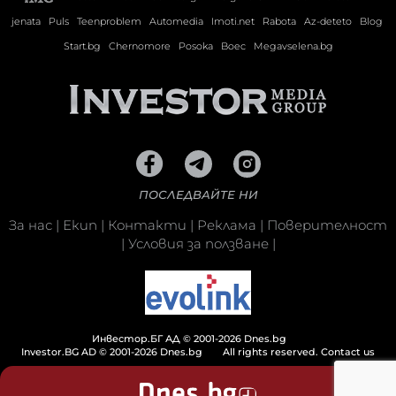
jenata
Puls
Teenproblem
Automedia
Imoti.net
Rabota
Az-deteto
Blog
Start.bg
Chernomore
Posoka
Boec
Megavselena.bg
ПОСЛЕДВАЙТЕ НИ
За нас
|
Екип
|
Контакти
|
Реклама
|
Поверителност
|
Условия за ползване
|
Инвестор.БГ АД © 2001-2026 Dnes.bg
Investor.BG AD © 2001-2026 Dnes.bg
All rights reserved.
Contact us