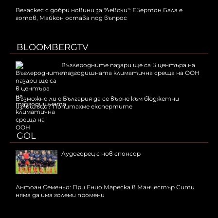
Веласкес с добри новини за "Левски": Евертон Бала е
готов, Майкон остава под въпрос
BLOOMBERGTV
Въглеродните пазари ще са в центъра на
тазгодишната климатична среща на ООН
Възможно ли е България да се върне към бюджетни
излишъци? Попитахме експертите
GOL
Лудогорец с нов спонсор
Антоан Семеньо: При Енцо Мареска в Манчестър Сити
няма да има големи промени