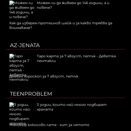
Можем ли да живеем до 146 години, а и
повече?
Как да изберем протеинов шейк и за какво трябва да
внимаваме?
AZ-JENATA
Таро карта за 7 август, петък - Деветка
пентакли
Дневен хороскоп за 7 август, петък
TEENPROBLEM
3 зодии, които най-много подбират
храната
Маникюр кокосово лате - хит за лятото