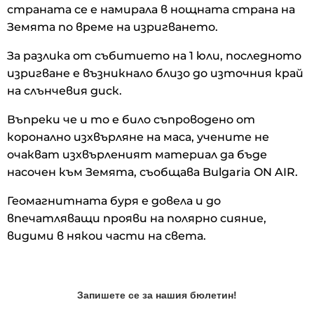
страната се е намирала в нощната страна на
Земята по време на изригването.
За разлика от събитието на 1 юли, последното
изригване е възникнало близо до източния край
на слънчевия диск.
Въпреки че и то е било съпроводено от
коронално изхвърляне на маса, учените не
очакват изхвърленият материал да бъде
насочен към Земята, съобщава Bulgaria ON AIR.
Геомагнитната буря е довела и до
впечатляващи прояви на полярно сияние,
видими в някои части на света.