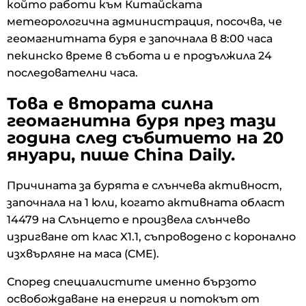
който работи към Китайската
метеорологична администрация, посочва, че
геомагнитната буря е започнала в 8:00 часа
пекинско време в събота и е продължила 24
последователни часа.
Това е втората силна
геомагнитна буря през тази
година след събитието на 20
януари, пише China Daily.
Причината за бурята е слънчева активност,
започнала на 1 юли, когато активната област
14479 на Слънцето е произвела слънчево
изригване от клас X1.1, съпроводено с коронално
изхвърляне на маса (CME).
Според специалистите именно бързото
освобождаване на енергия и потокът от