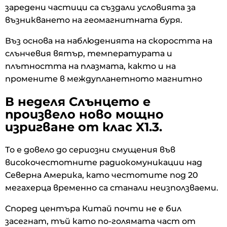
заредени частици са създали условията за
възникването на геомагнитната буря.
Въз основа на наблюденията на скоростта на
слънчевия вятър, температурата и
плътността на плазмата, както и на
промените в междупланетното магнитно
В неделя Слънцето е
произвело ново мощно
изригване от клас X1.3.
То е довело до сериозни смущения във
високочестотните радиокомуникации над
Северна Америка, като честотите под 20
мегахерца временно са станали неизползваеми.
Според центъра Китай почти не е бил
засегнат, тъй като по-голямата част от