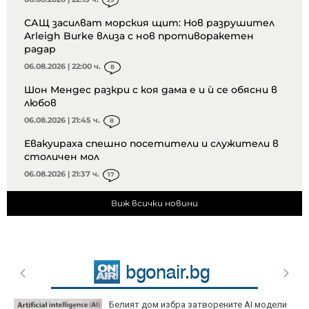
САЩ засилват морския щит: Нов разрушител
Arleigh Burke влиза с нов противоракетен
радар
06.08.2026 | 22:00 ч.
8
Шон Мендес разкри с коя дама е и ѝ се обясни в
любов
06.08.2026 | 21:45 ч.
8
Евакуираха спешно посетители и служители в
столичен мол
06.08.2026 | 21:37 ч.
17
Виж всички новини
Белият дом избра затворените AI модели