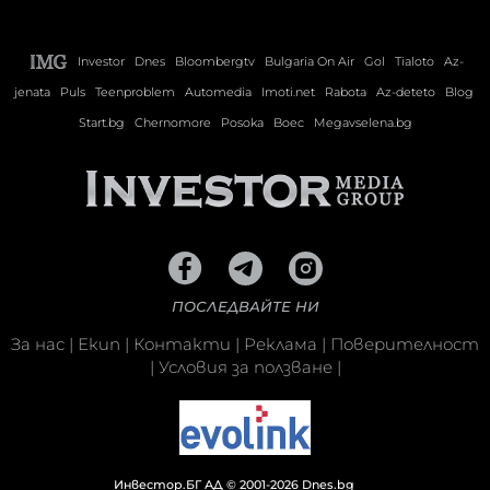
Investor
Dnes
Bloombergtv
Bulgaria On Air
Gol
Tialoto
Az-
jenata
Puls
Teenproblem
Automedia
Imoti.net
Rabota
Az-deteto
Blog
Start.bg
Chernomore
Posoka
Boec
Megavselena.bg
ПОСЛЕДВАЙТЕ НИ
За нас
|
Екип
|
Контакти
|
Реклама
|
Поверителност
|
Условия за ползване
|
Инвестор.БГ АД © 2001-2026 Dnes.bg