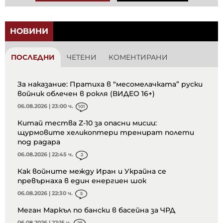
НОВИНИ
ПОСЛЕДНИ
ЧЕТЕНИ
КОМЕНТИРАНИ
За наказание: Пратиха в “месомелачката” руски
войник облечен в рокля (ВИДЕО 16+)
06.08.2026 | 23:00 ч.
101
Китай тества Z-10 за опасни мисии:
щурмовите хеликоптери тренират полети
под радара
06.08.2026 | 22:45 ч.
2
Как войните между Иран и Украйна се
превърнаха в един енергиен шок
06.08.2026 | 22:30 ч.
5
Меган Маркъл по бански в басейна за ЧРД
06.08.2026 | 22:15 ч.
29