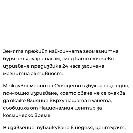
Земята преживя най-силната геомагнитна
буря от януари насам, след като слънчево
изригване предизвика 24 часа засилена
магнитна активност.
Междувременно на Слънцето избухна още едно,
по-мощно изригване, което обаче не се очаква
да окаже влияние върху нашата планета,
съобщиха от Националния център за
космическо време.
В изявление, публикувано в неделя, центърът,