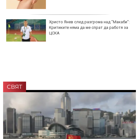
Христо Янев след разгрома над "Макаби":
Критиките няма да ме спрат да работя за
ЦСКА
СВЯТ