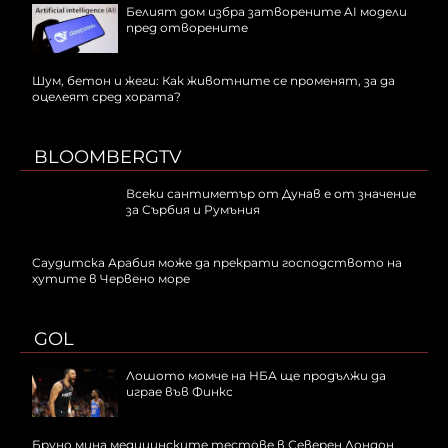
Белият дом избра затворените AI модели
пред отворените
Шум, бетон и жеги: Как животните се променят, за да
оцелеят сред хората?
BLOOMBERGTV
Всеки сантиметър от Дунав е от значение
за Сърбия и Румъния
Саудитска Арабия може да прекрати господството на
хутите в Червено море
GOL
Лошото момче на НБА ще продължи да
играе във Финкс
Бруно мина медицинските тестове в Северен Лондон