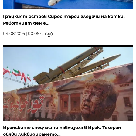
Гръцкият остров Сирос търси гледачи на котки:
Работният ден е...
04.08.2026 | 00:05 ч.
30
Иранските спецчасти навлязоха в Ирак: Техеран
обяви ликвидирането...