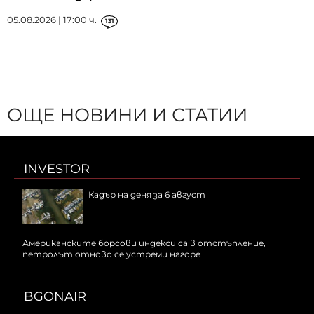
05.08.2026 | 17:00 ч.
131
ОЩЕ НОВИНИ И СТАТИИ
INVESTOR
Кадър на деня за 6 август
Американските борсови индекси са в отстъпление,
петролът отново се устреми нагоре
BGONAIR