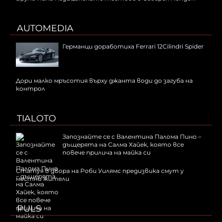
AUTOMEDIA
Германци доработиха Ferrari 12Cilindri Spider
Дори малко мръсотия върху джанта води до загуба на
контрол
TIALOTO
Запознайте се с Валентина Палома Пино –
дъщерята на Салма Хайек, която все
повече прилича на майка си
Статуя в двора на Роби Уилямс предизвика смут у
местни жители
PULS