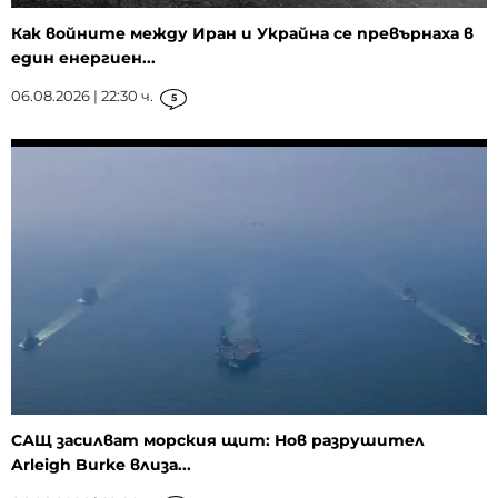
Как войните между Иран и Украйна се превърнаха в
един енергиен...
06.08.2026 | 22:30 ч.
5
САЩ засилват морския щит: Нов разрушител
Arleigh Burke влиза...