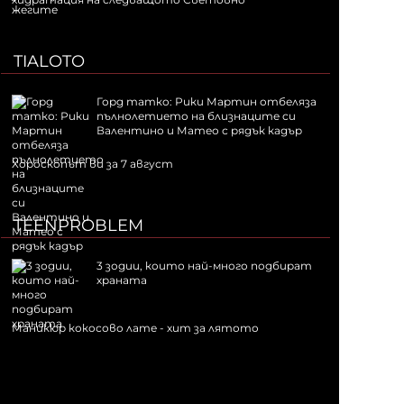
TIALOTO
Горд татко: Рики Мартин отбеляза
пълнолетието на близнаците си
Валентино и Матео с рядък кадър
Хороскопът ви за 7 август
TEENPROBLEM
3 зодии, които най-много подбират
храната
Маникюр кокосово лате - хит за лятото