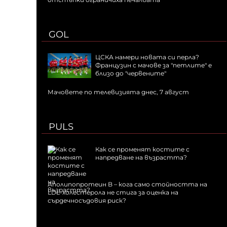
GOL
ЦСКА намери новата си перла?
Французин с мачове за "петлите" е
близо до "червените"
Мачовете по телевизията днес, 7 август
PULS
Как се променят костите с
напредване на възрастта?
Аполипопротеин B – кога само стойността на
LDL-холестерола не стига за оценка на
сърдечносъдовия риск?