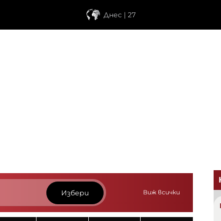
Днес | 27
Избери
Виж всички