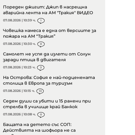
Пореден джигит: Джип в насрещна
аварийна лента на АМ "Тракия" ВИДЕО
07.08.2026 | 10:39 ч.
1
Човешка намеса е една от версиите за
пожара на АМ “Тракия”
07.08.2026 | 10:30 ч.
0
Самолет не успя да излети от Солун
заради птица в двигателя
07.08.2026 | 10:23 ч.
3
На Острова: София е най-подценената
столица в Европа за туризъм
07.08.2026 | 10:15 ч.
13
Седем души са убити и 15 ранени при
стрелба в училище край Банкок
07.08.2026 | 10:08 ч.
0
Бащата на детето със СОП:
Действията на шофьора не са