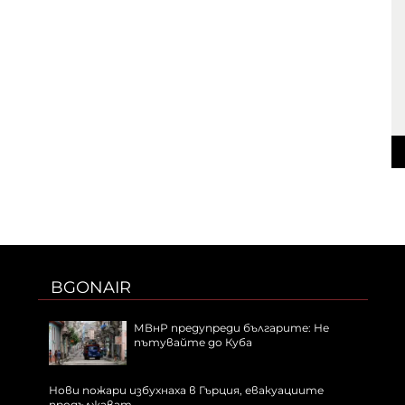
BGONAIR
МВнР предупреди българите: Не
пътувайте до Куба
Нови пожари избухнаха в Гърция, евакуациите
продължават