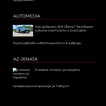
AUTOMEDIA
Най-добрият V6 в света? Тествахме
новите GranTurismo и GranCabrio
Toyota удвоява инвестициите си в хибриди
AZ-JENATA
6 семена, полезни за сърцето
Нумерологична прогноза за 7 август