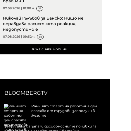
правилни
07.08.2026 | 10:00 ч.
22
Николай Гълъбов за Банско: Нищо не
оправдава расистката реакция,
недопустимо е
07.08.2026 | 09:52 ч.
58
Виж всички новини
BLOOMBERGTV
Ранният старт на работния ден
спасява от трудови злополуки в
жегите
ФИФА иска да запази доходоносните почивки за
хидратация на следващото Световно