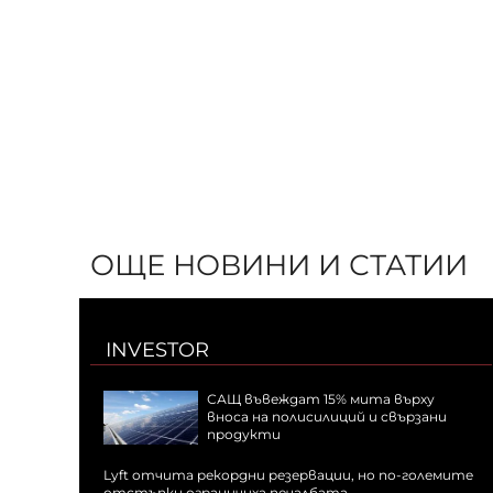
ОЩЕ НОВИНИ И СТАТИИ
INVESTOR
САЩ въвеждат 15% мита върху
вноса на полисилиций и свързани
продукти
Lyft отчита рекордни резервации, но по-големите
отстъпки ограничиха печалбата