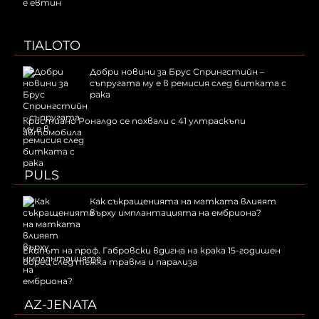
е евтин
TIALOTO
Добри новини за Брус Спрингстийн –
съпругата му е в ремисия след битката с
рака
Кристиано Роналдо се похвали с 41 ултраскъпи
автомобила
PULS
Как съкращенията на матката влияят
върху имплантацията на ембриона?
Екипът на проф. Габровски вдигна на крака 15-годишен
борец след тежка травма и парализа
AZ-JENATA