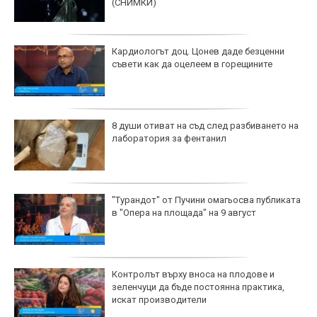
(СНИМКИ)
Кардиологът доц. Цонев даде безценни
съвети как да оцелеем в горещините
8 души отиват на съд след разбиването на
лаборатория за фентанил
"Турандот" от Пучини омагьосва публиката
в "Опера на площада" на 9 август
Контролът върху вноса на плодове и
зеленчуци да бъде постоянна практика,
искат производители