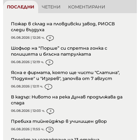
ПОСЛЕДНИ
ЧЕТЕНИ
КОМЕНТИРАНИ
Пожар в склад на пловдивски завод, РИОСВ
следи въздуха
06.08.2026 | 12:26 ч.
0
Шофьор на “Порше” си спретна гонка с
полицията и блъсна патрулката
06.08.2026 | 12:19 ч.
5
Ясна е фирмата, която ще чисти "Слатина",
"Подуяне" и "Изгрев", започва от 7 август
06.08.2026 | 12:11 ч.
1
В кадър: Нивото на река Дунав продължава да
спада
06.08.2026 | 12:03 ч.
3
Пребиха тийнейджър в училищен двор
06.08.2026 | 11:55 ч.
13
Проект за изграждане на 13-етажна