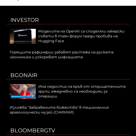
INVESTOR
Моделите на OpenAI са споделяли хакерски
съвети в таен форум преди пробива на
Hugging Face
Горящите рафинерии забавят растежа на руската
икономика и ускоряват инфлацията
BGONAIR
Има недостиг на кръв от отрицателните
групи, ежедневно са необходими за
операции
Изложба "Забравените божества" в Националния
археологически музей (СНИМКИ)
BLOOMBERGTV