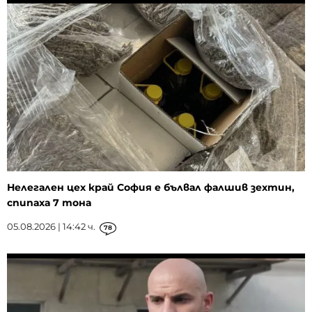
Нелегален цех край София е бълвал фалшив зехтин,
спипаха 7 тона
05.08.2026 | 14:42 ч.
78