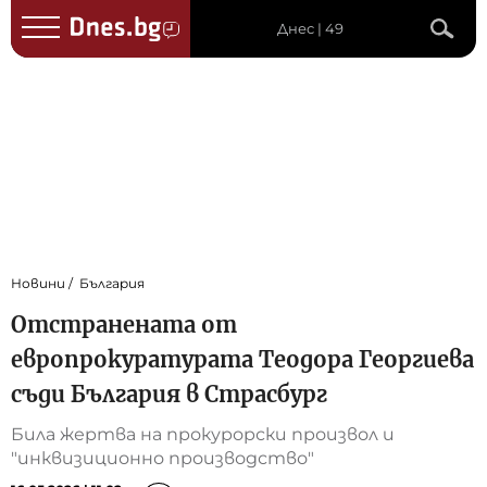
Днес | 49
Новини
България
Отстранената от
европрокуратурата Теодора Георгиева
съди България в Страсбург
Била жертва на прокурорски произвол и
"инквизиционно производство"