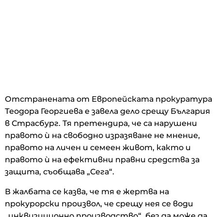
Отстранената от Европейската прокуратура
Теодора Георгиева е завела дело срещу България
в Страсбург. Тя претендира, че са нарушени
правото ѝ на свободно изразяване не мнение,
правото на личен и семеен живот, както и
правото ѝ на ефективни правни средства за
защита, съобщава „Сега“.
В жалбата се казва, че тя е жертва на
прокурорски произвол, че срещу нея се води
„инквизиционно производство“, без да може да