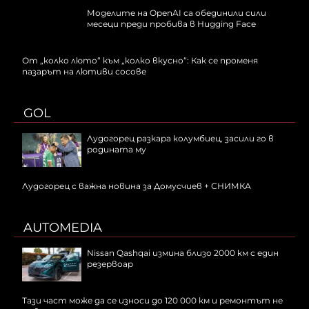
Моделите на OpenAI са обединили сили
месеци преди пробива в Hugging Face
От „колко люто“ към „колко вкусно“: Как се променя
пазарът на лютиви сосове
GOL
Лудогорец разкара колумбиец, засили го в
родината му
Лудогорец с важна новина за Домусчиев + СНИМКА
AUTOMEDIA
Nissan Qashqai измина близо 2000 км с един
резервоар
Тази част може да се износи до 120 000 км и ремонтът не