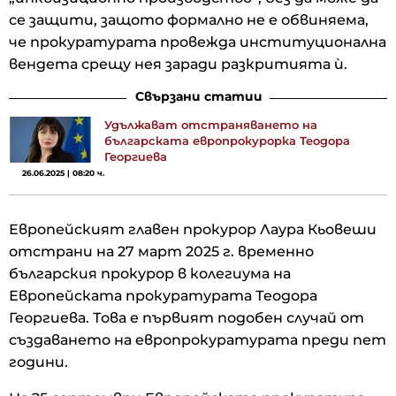
се защити, защото формално не е обвиняема,
че прокуратурата провежда институционална
вендета срещу нея заради разкритията ѝ.
Свързани статии
Удължават отстраняването на
българската европрокурорка Теодора
Георгиева
26.06.2025 | 08:20 ч.
Европейският главен прокурор Лаура Кьовеши
отстрани на 27 март 2025 г. временно
българския прокурор в колегиума на
Европейската прокуратурата Теодора
Георгиева. Това е първият подобен случай от
създаването на европрокуратурата преди пет
години.