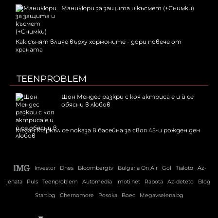
Маникюри за защита и късмет (+Снимки)
Как сънят влияе върху хормоните - дори повече от
храната
TEENPROBLEM
Шон Мендес разкри с коя актриса е и ѝ се
обясни в любов
Меган Маркъл се показа в басейна за своя 45-и рожден ден
Investor
Dnes
Bloombergtv
Bulgaria On Air
Gol
Tialoto
Az-
jenata
Puls
Teenproblem
Automedia
Imoti.net
Rabota
Az-deteto
Blog
Start.bg
Chernomore
Posoka
Boec
Megavselena.bg