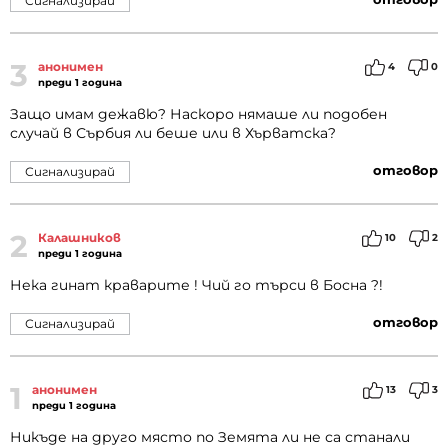
Сигнализирай
3
анонимен
4
0
преди 1 година
Защо имам дежавю? Наскоро нямаше ли подобен
случай в Сърбия ли беше или в Хърватска?
отговор
Сигнализирай
2
Калашников
10
2
преди 1 година
Нека гинат краварите ! Чий го търси в Босна ?!
отговор
Сигнализирай
1
анонимен
13
3
преди 1 година
Никъде на друго място по Земята ли не са станали