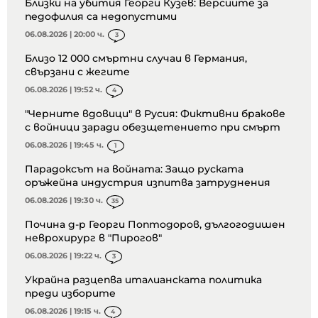
Близки на убития Георги Кузев: Версиите за
педофилия са недопустими
06.08.2026 | 20:00 ч.
3
Близо 12 000 смъртни случаи в Германия,
свързани с жегите
06.08.2026 | 19:52 ч.
4
"Черните вдовици" в Русия: Фиктивни бракове
с войници заради обезщетението при смърт
06.08.2026 | 19:45 ч.
1
Парадоксът на войната: Защо руската
оръжейна индустрия изпитва затруднения
06.08.2026 | 19:30 ч.
35
Почина д-р Георги Поптодоров, дългогодишен
неврохирург в "Пирогов"
06.08.2026 | 19:22 ч.
3
Украйна разцепва италианската политика
преди изборите
06.08.2026 | 19:15 ч.
4