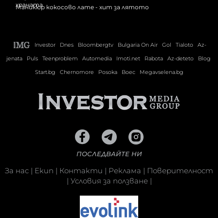
Маникюр кокосово лате - хит за лятото
Investor
Dnes
Bloombergtv
Bulgaria On Air
Gol
Tialoto
Az-
jenata
Puls
Teenproblem
Automedia
Imoti.net
Rabota
Az-deteto
Blog
Start.bg
Chernomore
Posoka
Boec
Megavselena.bg
ПОСЛЕДВАЙТЕ НИ
За нас
|
Екип
|
Контакти
|
Реклама
|
Поверителност
|
Условия за ползване
|