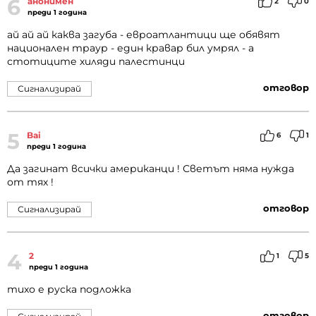
6
анонимен
2
0
преди 1 година
ай ай ай каква загуба - евроатлантици ще обявят
национален траур - един кравар бил умрял - а
стотиците хиляди палестинци
отговор
Сигнализирай
5
Bai
6
1
преди 1 година
Да загинат всички американци ! Светът няма нужда
от тях !
отговор
Сигнализирай
4
2
1
5
преди 1 година
тихо е руска подложка
отговор