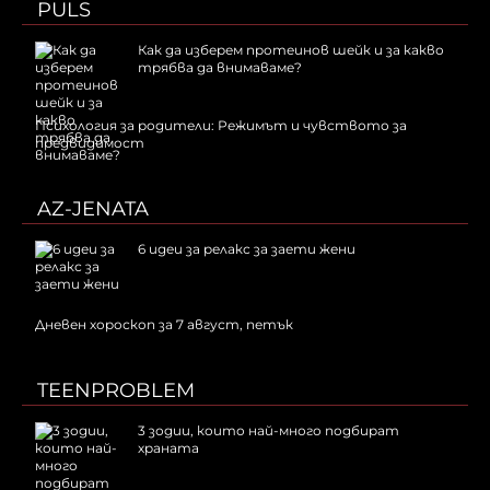
PULS
Как да изберем протеинов шейк и за какво
трябва да внимаваме?
Психология за родители: Режимът и чувството за
предвидимост
AZ-JENATA
6 идеи за релакс за заети жени
Дневен хороскоп за 7 август, петък
TEENPROBLEM
3 зодии, които най-много подбират
храната