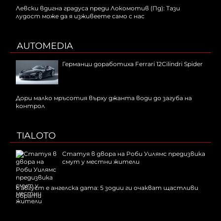
Левски вдигна градуса преди Локомотив (Пд): Тази
лудост може да я изживеете само с нас
AUTOMEDIA
Германци доработиха Ferrari 12Cilindri Spider
Дори малко мръсотия върху джанта води до загуба на
контрол
TIALOTO
Статуя в двора на Роби Уилямс предизвика
смут у местни жители
6 август е ангелска дата: 5 зодии ги очакват щастливи
обрати