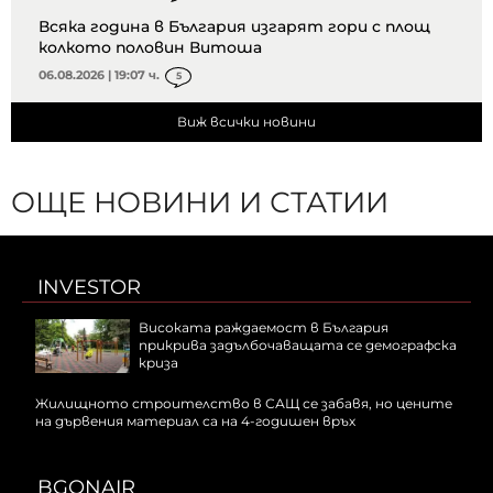
Всяка година в България изгарят гори с площ
колкото половин Витоша
06.08.2026 | 19:07 ч.
5
Виж всички новини
ОЩЕ НОВИНИ И СТАТИИ
INVESTOR
Високата раждаемост в България
прикрива задълбочаващата се демографска
криза
Жилищното строителство в САЩ се забавя, но цените
на дървения материал са на 4-годишен връх
BGONAIR