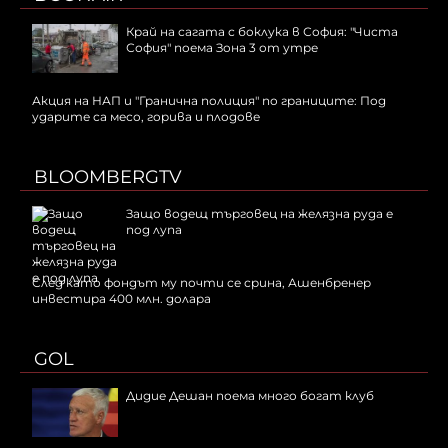
Край на сагата с боклука в София: "Чиста
София" поема Зона 3 от утре
Акция на НАП и "Гранична полиция" по границите: Под
ударите са месо, горива и плодове
BLOOMBERGTV
Защо водещ търговец на желязна руда е
под лупа
След като фондът му почти се срина, Ашенбренер
инвестира 400 млн. долара
GOL
Дидие Дешан поема много богат клуб