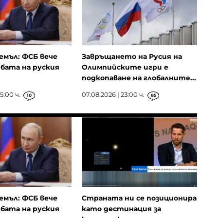
емъл: ФСБ вече
Завръщането на Русия на
бата на руския
Олимпийските игри е
подкопаване на глобалните...
5:00 ч.
07.08.2026 | 23:00 ч.
10
85
емъл: ФСБ вече
Страната ни се позиционира
бата на руския
като дестинация за