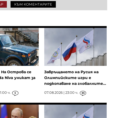
АР
КЪМ КОМЕНТАРИТЕ
: На Острова се
Завръщането на Русия на
da Niva уникат за
Олимпийските игри е
подкопаване на глобалните...
1:00 ч.
07.08.2026 | 23:00 ч.
5
85