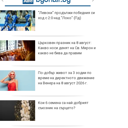
"Левски" продължи победния си
ход с 2:0 над "Локо" (Пд)
Църковен празник на 8 август:
Какво носи денят на Св. Мирон и
какво не бива да правим
По-добър живот за 3 зодии по
време на директното движение
на Венера на 8 август 2026 г.
Кои 6 семена са най-добрият
съюзник на сърцето?