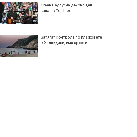
Green Day пусна денонощен
канал в YouTube
Затягат контрола по плажовете
в Халкидики, има арести