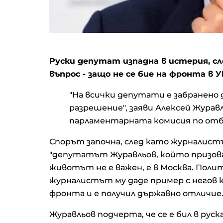
Руски депутат изпадна в истерия, с
въпрос - защо не се бие на фронта в Ук
"На всички депутати е забранено 
разрешение", заяви Алексей Журавл
парламентарната комисия по отб
Спорът започна, след като журналист
"депутатът Журавльов, който призовав
животът не е важен, е в Москва. Поли
журналистът му даде пример с негов к
фронта и е получил държавно отличие
Журавльов подчерта, че се е бил в руск