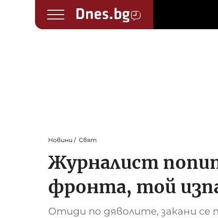
Новини
Свят
Журналист попита
фронта, той изп
Отиди по дяволите, закани се