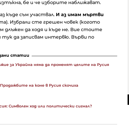
изтъкна, бе и че изборите наближават.
 аз къде съм участвал.
И аз имам мъртви
та). Избрали сте грешен човек (когото
м длъжен да ходя и къде не. Вие стоите
дя тук да записвам интервю. Върви по
зани статии
ъжие за Украйна няма да променят целите на Русия
 Продажбите на коне в Русия скочиха
ия: Символен ход или политически сигнал?