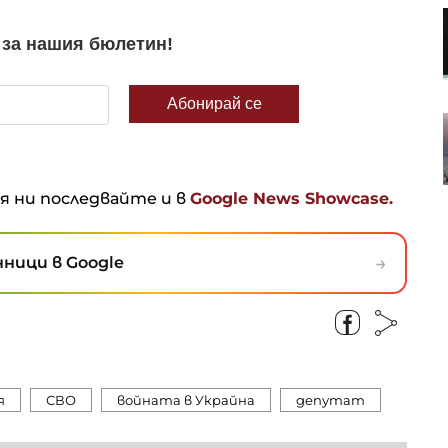
Проучване: Дълговата тежест за
германските доставчици на
авточасти расте
Анализатор: За Тръмп ще е по-
лесно да прехвърли войната
срещу Иран на следващия
президент
ня ни последвайте и в
Google News Showcase.
→
ници в Google
я
СВО
войната в Украйна
депутат