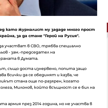
лед като журналист му зададе много прост
райна, за да стане "Герой на Русия".
да участват в СВО, трябва специално
ьов - зам.-председател на
раната в Думата.
ът, също доста изнервено, попита защо
а всички да се обединят и казва, че
тикът стана още по-разярен, когато
олега, Милонов, който всъщност се е бил на
.
ата армия през 2014 година, но не участва в