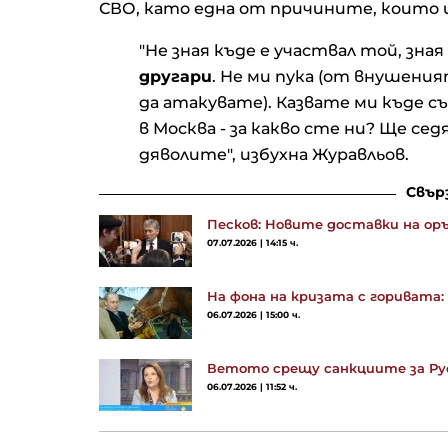
СВО, като една от причините, които 
"Не зная къде е участвал той, зная
другари
. Не ми пука (от внушения
да атакувате). Казвате ми къде съ
в Москва - за какво сте ни? Ще се
дяволите", избухна Журавльов.
Свър
Песков: Новите доставки на ор
07.07.2026 | 14:15 ч.
На фона на кризата с горивата:
06.07.2026 | 15:00 ч.
Ветото срещу санкциите за Рус
06.07.2026 | 11:52 ч.