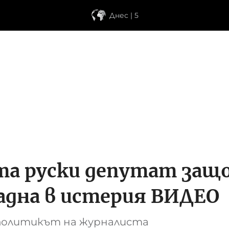
Днес | 5
 руски депутат защо н
адна в истерия ВИДЕО
 политикът на журналиста