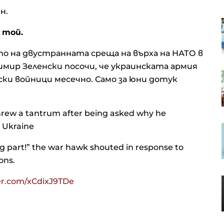
н.
S&P 500 записа нов рекорд в
а той.
очакване на отварянето на
Ормузкия проток
о на двустранната среща на върха на НАТО в
мир Зеленски посочи, че украинската армия
Кадър на деня за 7 август
уски войници месечно. Само за юни дотук
threw a tantrum after being asked why he
t Ukraine
Кредитите у нас нараснаха с
повече от 16% за година до
близо 66 млрд. евро в края на
ng part!” the war hawk shouted in response to
юни
ons.
Апелативният съд не позволи на
ter.com/xCdixJ9TDe
Тръмп да строи новата бална
зала в Белия дом