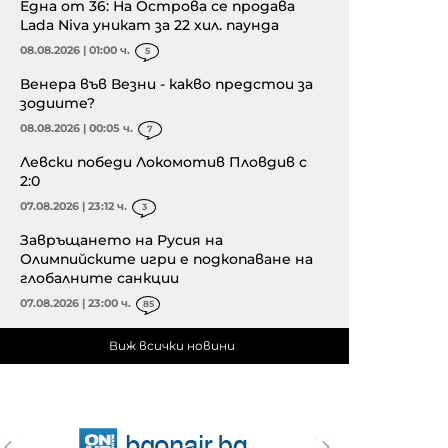
Една от 36: На Острова се продава
Lada Niva уникат за 22 хил. паунда
08.08.2026 | 01:00 ч.
5
Венера във Везни - какво предстои за
зодиите?
08.08.2026 | 00:05 ч.
7
Левски победи Локомотив Пловдив с
2:0
07.08.2026 | 23:12 ч.
3
Завръщането на Русия на
Олимпийските игри е подкопаване на
глобалните санкции
07.08.2026 | 23:00 ч.
85
Виж всички новини