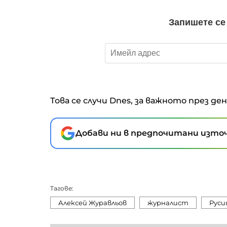
Това се случи Dnes, за важното през де
Добави ни в предпочитани източ
Тагове:
Алексей Журавльов
журналист
Руси