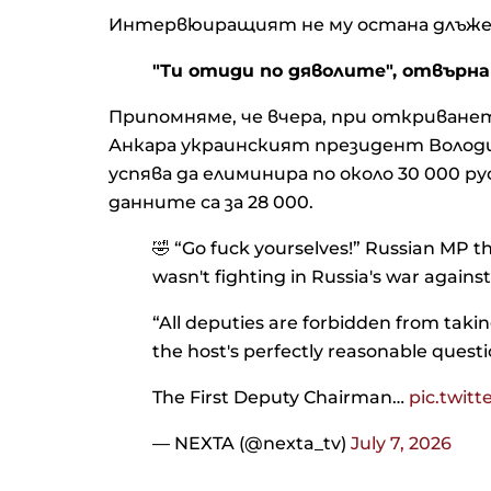
Интервюиращият не му остана длъже
"Ти отиди по дяволите", отвърн
Припомняме, че вчера, при откриванет
Анкара украинският президент Володи
успява да елиминира по около 30 000 р
данните са за 28 000.
🤣 “Go fuck yourselves!” Russian MP 
wasn't fighting in Russia's war agains
“All deputies are forbidden from taki
the host's perfectly reasonable questi
The First Deputy Chairman…
pic.twit
— NEXTA (@nexta_tv)
July 7, 2026