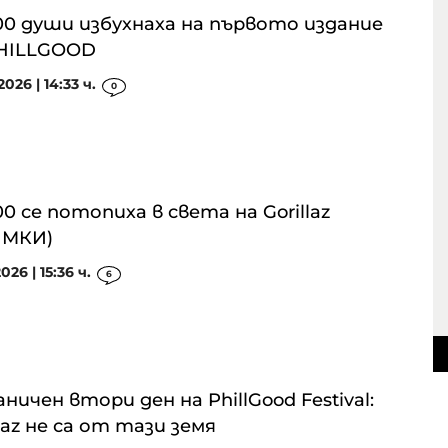
00 души избухнаха на първото издание
PHILLGOOD
2026 | 14:33 ч.
0
00 се потопиха в света на Gorillaz
ИМКИ)
026 | 15:36 ч.
6
ничен втори ден на PhillGood Festival:
llaz не са от тази земя