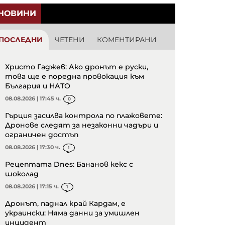
НОВИНИ
ПОСЛЕДНИ
ЧЕТЕНИ
КОМЕНТИРАНИ
Христо Гаджев: Ако дронът е руски,
това ще е поредна провокация към
България и НАТО
08.08.2026 | 17:45 ч.
0
Гърция засилва контрола по плажовете:
Дронове следят за незаконни чадъри и
ограничен достъп
08.08.2026 | 17:30 ч.
1
Рецептата Dnes: Бананов кекс с
шоколад
08.08.2026 | 17:15 ч.
1
Дронът, паднал край Кардам, е
украински: Няма данни за умишлен
инцидент