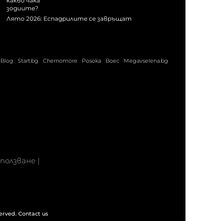
Лято 2026: Еспадрилите се завръщат
Blog
Start.bg
Chernomore
Posoka
Boec
Megavselena.bg
 ползване
|
served.
Contact us