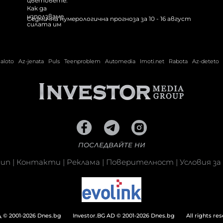
Седмична нумерологична прогноза за 10 - 16 август
ialoto
Az-jenata
Puls
Teenproblem
Automedia
Imoti.net
Rabota
Az-deteto
ПОСЛЕДВАЙТЕ НИ
кип
|
Контакти
|
Реклама
|
Поверителност
|
Условия за
© 2001-2026 Dnes.bg
Investor.BG AD © 2001-2026 Dnes.bg
All rights re