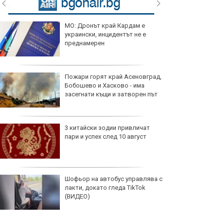
МО: Дронът край Кардам е
украински, инцидентът не е
преднамерен
Пожари горят край Асеновград,
Бобошево и Хасково - има
засегнати къщи и затворен път
3 китайски зодии привличат
пари и успех след 10 август
Шофьор на автобус управлява с
лакти, докато гледа TikTok
(ВИДЕО)