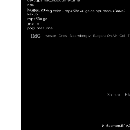
родителите
Кървене след секс – трябва ли да се притесняваме?
Investor
Dnes
Bloombergtv
Bulgaria On Air
Gol
T
За нас
|
Е
Инвестор.БГ АД 