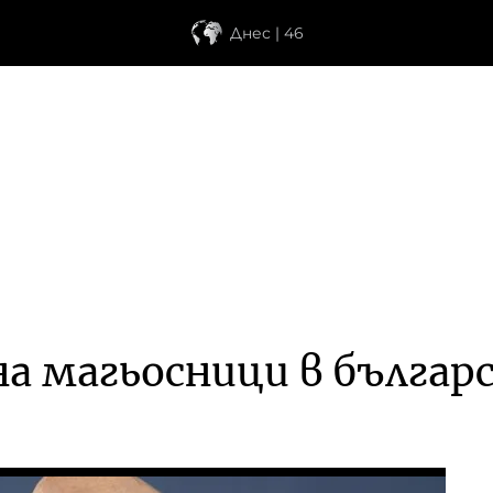
Днес | 46
на магьосници в българ