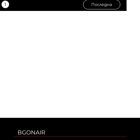
1
Последна
BGONAIR