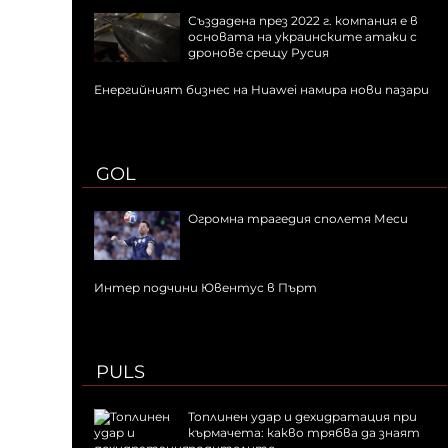
Създадена през 2022 г. компания е в
основата на украинските атаки с
дронове срещу Русия
Енергийният бизнес на Huawei намира нови пазари
GOL
Огромна трагедия сполетя Меси
Интер подчини Ювентус в Пърт
PULS
Топлинен удар и дехидратация при
кърмачета: какво трябва да знаят