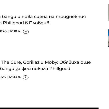
Финландия разработи пясъчна
батерия, в която няма
редкоземни елементи
 банди и нова сцена на тридневния
 Phillgood в Пловдив
026 | 12:10 ч.
Страните в Прибалтика се
0
трансформират от жертви на
съветския режим в технологични
хъбове
 The Cure, Gorillaz и Моby: Обявиха още
банди за фестивала Phillgood
025 | 12:03 ч.
1