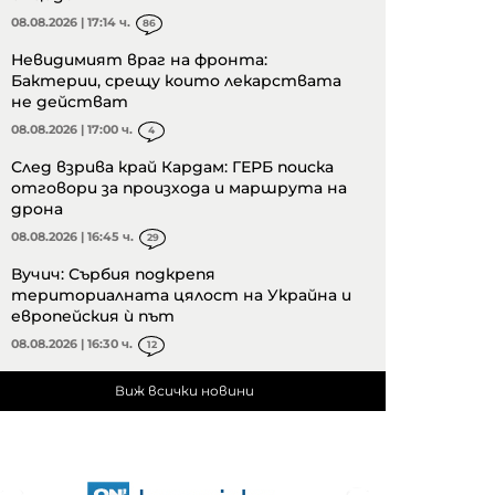
08.08.2026 | 17:14 ч.
86
Невидимият враг на фронта:
Бактерии, срещу които лекарствата
не действат
08.08.2026 | 17:00 ч.
4
След взрива край Кардам: ГЕРБ поиска
отговори за произхода и маршрута на
дрона
08.08.2026 | 16:45 ч.
29
Вучич: Сърбия подкрепя
териториалната цялост на Украйна и
европейския ѝ път
08.08.2026 | 16:30 ч.
12
Виж всички новини