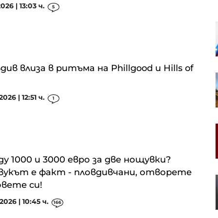
026 | 13:03 ч.
5
Създадена през 2022 г. компания
е в основата на украинските
атаки с дронове срещу Русия
див влиза в ритъма на Phillgood и Hills of
Енергийният бизнес на Huawei
намира нови пазари
026 | 12:51 ч.
1
Партията на унгарския премиер
номинира бивш съдя от
Върховния съд за президент
у 1000 и 3000 евро за две нощувки?
укът е факт - пловдивчани, отворете
Зеленски от Белград: Украйна
вете си!
няма време за скептицизъм
2026 | 10:45 ч.
166