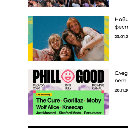
Нови
фест
23.01.2
След
пет 
20.11.2