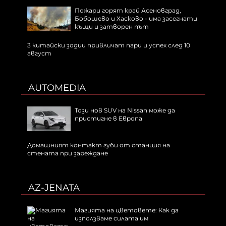
Пожари горят край Асеновград,
Бобошево и Хасково - има засегнати
къщи и затворен път
3 китайски зодии привличат пари и успех след 10
август
AUTOMEDIA
Този нов SUV на Nissan може да
пристигне в Европа
Домашният контакт губи от станция на
стената при зареждане
AZ-JENATA
Магията на цветовете: Как да
използваме силата им