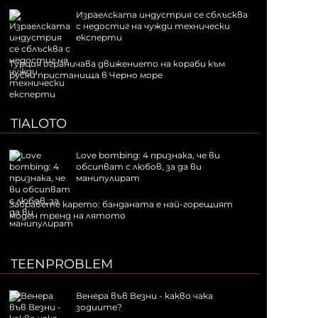
Израелската индустрия се сблъсква
с недостиг на чужди технически
експерти
Турция ограничава движението на кораби към
руски пристанища в Черно море
TIALOTO
Love bombing: 4 признака, че ви
обсипват с любов, за да ви
манипулират
Забравете карето: банданата е най-горещият
моден тренд на лятото
TEENPROBLEM
Венера във Везни - какво чака
зодиите?