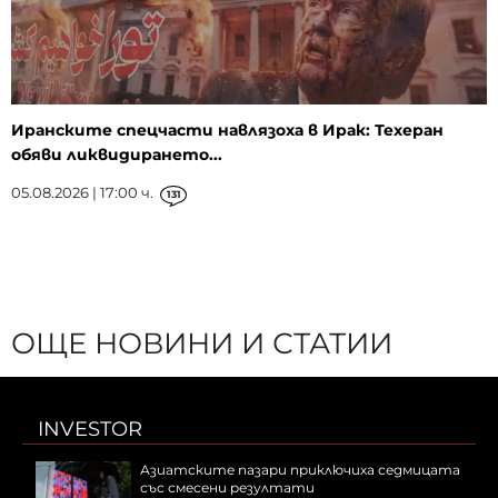
Иранските спецчасти навлязоха в Ирак: Техеран
обяви ликвидирането...
05.08.2026 | 17:00 ч.
131
ОЩЕ НОВИНИ И СТАТИИ
INVESTOR
Азиатските пазари приключиха седмицата
със смесени резултати