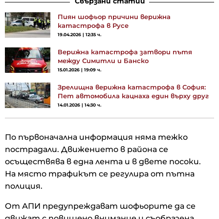
Свързани статии
Пиян шофьор причини верижна
катастрофа в Русе
19.04.2026 | 12:35 ч.
Верижна катастрофа затвори пътя
между Симитли и Банско
15.01.2026 | 19:09 ч.
Зрелищна верижна катастрофа в София:
Пет автомобила кацнаха един върху друг
14.01.2026 | 14:30 ч.
По първоначална информация няма тежко
пострадали. Движението в района се
осъществява в една лента и в двете посоки.
На място трафикът се регулира от пътна
полиция.
От АПИ предупреждават шофьорите да се
движат с повишено внимание и съобразена