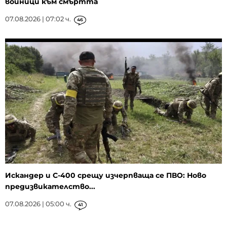
войници към смъртта
07.08.2026 | 07:02 ч.
46
Искандер и С-400 срещу изчерпваща се ПВО: Ново
предизвикателство...
07.08.2026 | 05:00 ч.
41