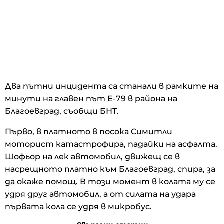
Два пътни инцидента са станали в рамките на
минути на главен път Е-79 в района на
Благоевград, съобщи БНТ.
Първо, в платното в посока Симитли
моторист катастрофира, падайки на асфалта.
Шофьор на лек автомобил, движещ се в
насрещното платно към Благоевград, спира, за
да окаже помощ. В този момент в колата му се
удря друг автомобил, а от силата на удара
първата кола се удря в микробус.