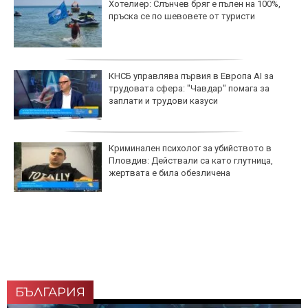
Хотелиер: Слънчев бряг е пълен на 100%,
пръска се по шевовете от туристи
КНСБ управлява първия в Европа AI за
трудовата сфера: "Чавдар" помага за
заплати и трудови казуси
Криминален психолог за убийството в
Пловдив: Действали са като глутница,
жертвата е била обезличена
БЪЛГАРИЯ