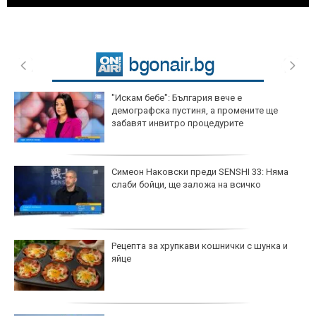
"Искам бебе": България вече е
демографска пустиня, а промените ще
забавят инвитро процедурите
Симеон Наковски преди SENSHI 33: Няма
слаби бойци, ще заложа на всичко
Рецепта за хрупкави кошнички с шунка и
яйце