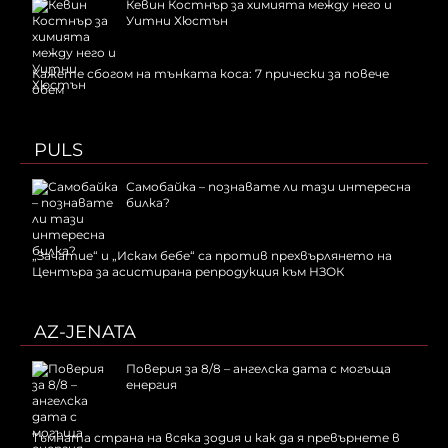
Кевин Костнър за химията между него и
Уитни Хюстън
Кажете сбогом на тънката коса: 7 прически за повече
обем
PULS
Самобайка – познавате ли тази интересна
билка?
„Зачатие“ и „Искам бебе“ са против прехвърлянето на
Центъра за асистирана репродукция към НЗОК
AZ-JENATA
Поверия за 8/8 – ангелска дата с могъща
енергия
Тъмната страна на всяка зодия и как да я превърнете в