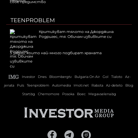
свое предимство
TEENPROBLEM
Критикуват тялото на Джорджина
Родригес, тя: Обичам извивките си
3 зодии, които най-много подбират храната
Investor
Dnes
Bloombergtv
Bulgaria On Air
Gol
Tialoto
Az-
jenata
Puls
Teenproblem
Automedia
Imoti.net
Rabota
Az-deteto
Blog
Start.bg
Chernomore
Posoka
Boec
Megavselena.bg