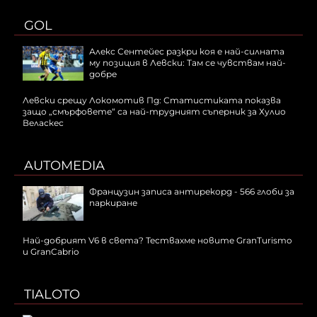
GOL
Алекс Сентейес разкри коя е най-силната
му позиция в Левски: Там се чувствам най-
добре
Левски срещу Локомотив Пд: Статистиката показва
защо „смърфовете“ са най-трудният съперник за Хулио
Веласкес
AUTOMEDIA
Французин записа антирекорд - 566 глоби за
паркиране
Най-добрият V6 в света? Тествахме новите GranTurismo
и GranCabrio
TIALOTO