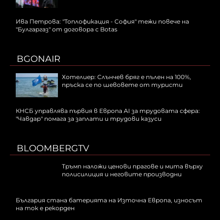
Ива Петрова: "Топлофикация - София" тежи повече на
"Булгаргаз" от договора с Botas
BGONAIR
Хотелиер: Слънчев бряг е пълен на 100%,
пръска се по шевовете от туристи
КНСБ управлява първия в Европа AI за трудовата сфера:
"Чавдар" помага за заплати и трудови казуси
BLOOMBERGTV
Тръмп наложи ценови прагове и мита върху
полисилиция и неговите производни
България стана батерията на Източна Европа, износът
на ток е рекорден