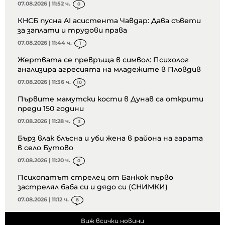
07.08.2026 | 11:52 ч.
0
КНСБ пусна AI асистента Чавдар: Дава съвети
за заплати и трудови права
07.08.2026 | 11:44 ч.
1
Жертвата се превръща в символ: Психолог
анализира агресията на младежите в Пловдив
07.08.2026 | 11:36 ч.
10
Първите мамутски кости в Дунав са открити
преди 150 години
07.08.2026 | 11:28 ч.
3
Бърз влак блъсна и уби жена в района на гарата
в село Бутово
07.08.2026 | 11:20 ч.
0
Психопатът стрелец от Банкок първо
застрелял баба си и дядо си (СНИМКИ)
07.08.2026 | 11:12 ч.
8
Виж всички новини