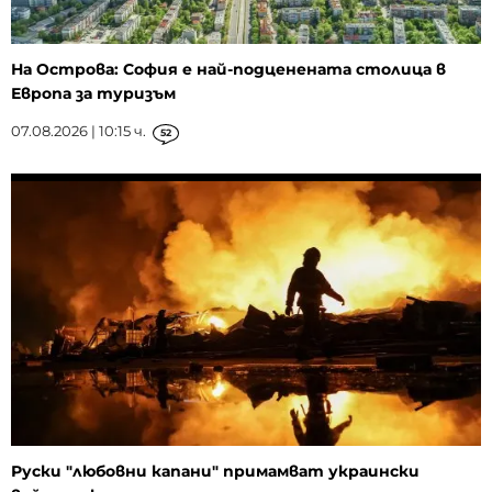
На Острова: София е най-подценената столица в
Европа за туризъм
07.08.2026 | 10:15 ч.
52
Руски "любовни капани" примамват украински