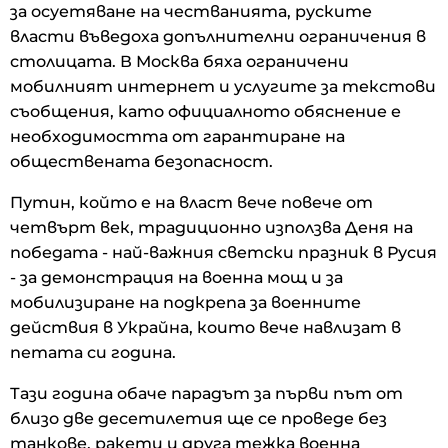
за осуетяване на честванията, руските
власти въведоха допълнителни ограничения в
столицата. В Москва бяха ограничени
мобилният интернет и услугите за текстови
съобщения, като официалното обяснение е
необходимостта от гарантиране на
обществената безопасност.
Путин, който е на власт вече повече от
четвърт век, традиционно използва Деня на
победата - най-важния светски празник в Русия
- за демонстрация на военна мощ и за
мобилизиране на подкрепа за военните
действия в Украйна, които вече навлизат в
петата си година.
Тази година обаче парадът за първи път от
близо две десетилетия ще се проведе без
танкове, ракети и друга тежка военна