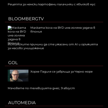
Рецепта за немски картофени палачинки с ябълков мус
BLOOMBERGTV
Малката кола на BYD има голяма задача в
Япония
Истинските причини да сте ужасени от AI и оръжията
за масово унищожение
GOL
Хорхе Падиля се завръща за Черно море
Мачовете по телевизията днес, 9 август
AUTOMEDIA