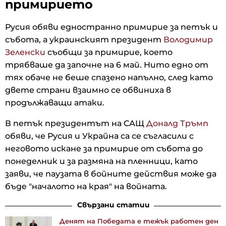
примирието
Русия обяви едностранно примирие за петък и
събота, а украинският президент
Володимир
Зеленски
съобщи за примирие, което
трябваше да започне на 6 май. Нито едно от
тях обаче не беше спазено напълно, след като
двете страни взаимно се обвиниха в
продължаващи атаки.
В петък президентът на САЩ
Доналд Тръмп
обяви, че Русия и Украйна са се съгласили с
неговото искане за примирие от събота до
понеделник и за размяна на пленници, като
заяви, че паузата в бойните действия може да
бъде "началото на края" на войната.
Свързани статии
Денят на Победата е тежък работен ден