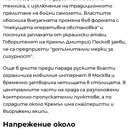
техника, с изключение на традиционното
прелитане на бойни самолети. Властите
обясниха внезапната промяна във формата с
"текущата оперативна обстановка" и
посочиха заплахата от украински атаки.
Говорителят на Кремъл Дмитрий Песков заяви,
че са предприети "допълнителни мерки за
сигурност".
Още в дните преди парада руските власти
ограничиха мобилния интернет в Москва и
временно затвориха летищата в столицата. В
централните части на града са разположени
контролно-пропускателни пунктове, а по
сградите около Кремъл има снайперисти и
въоръжени екипи.
Напрежение около