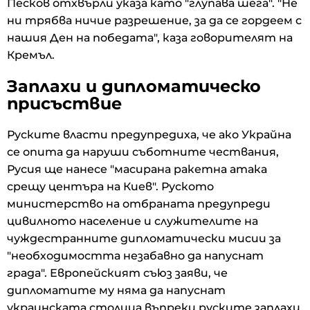
Песков отхвърли указа като "глупава шега". "Не
ни трябва ничие разрешение, за да се гордеем с
нашия Ден на победата", каза говорителят на
Кремъл.
Заплахи и дипломатическо
присъствие
Руските власти предупредиха, че ако Украйна
се опита да наруши съботните чествания,
Русия ще нанесе "масирана ракетна атака
срещу центъра на Киев". Руското
министерство на отбраната предупреди
цивилното население и служителите на
чуждестранните дипломатически мисии за
"необходимостта незабавно да напуснат
града". Европейският съюз заяви, че
дипломатите му няма да напуснат
украинската столица въпреки руските заплахи.