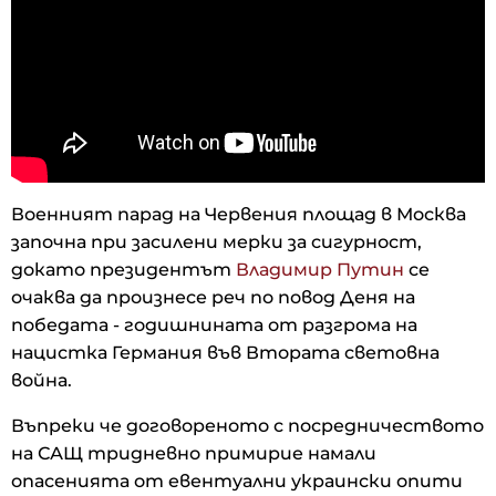
Военният парад на Червения площад в Москва
започна при засилени мерки за сигурност,
докато президентът
Владимир Путин
се
очаква да произнесе реч по повод Деня на
победата - годишнината от разгрома на
нацистка Германия във Втората световна
война.
Въпреки че договореното с посредничеството
на САЩ тридневно примирие намали
опасенията от евентуални украински опити