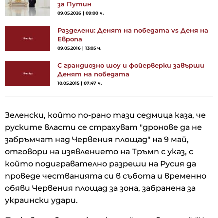
за Путин
09.05.2026 | 09:00 ч.
Разделени: Денят на победата vs Деня на
Европа
09.05.2016 | 13:05 ч.
С грандиозно шоу и фойерверки завърши
Денят на победата
10.05.2015 | 07:47 ч.
Зеленски, който по-рано тази седмица каза, че
руските власти се страхуват "дронове да не
забръмчат над Червения площад" на 9 май,
отговори на изявлението на Тръмп с указ, с
който подигравателно разреши на Русия да
проведе честванията си в събота и временно
обяви Червения площад за зона, забранена за
украински удари.