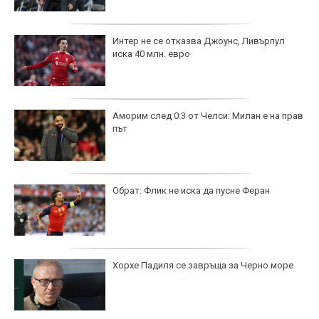
Интер не се отказва Джоунс, Ливърпул
иска 40 млн. евро
Аморим след 0:3 от Челси: Милан е на прав
път
Обрат: Флик не иска да пусне Феран
Хорхе Падиля се завръща за Черно море