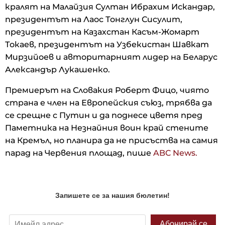
кралят на Малайзия Султан Ибрахим Искандар,
президентът на Лаос Тонглун Сисулит,
президентът на Казахстан Касъм-Жомарт
Токаев, президентът на Узбекистан Шавкат
Мирзийоев и авторитарният лидер на Беларус
Александър Лукашенко.
Премиерът на Словакия Роберт Фицо, чиято
страна е член на Европейския съюз, трябва да
се срещне с Путин и да поднесе цветя пред
Паметника на Незнайния воин край стените
на Кремъл, но планира да не присъства на самия
парад на Червения площад, пише
ABC News.