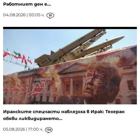
Работният ден е...
04.08.2026 | 00:05 ч.
32
Иранските спецчасти навлязоха в Ирак: Техеран
обяви ликвидирането...
05.08.2026 | 17:00 ч.
134