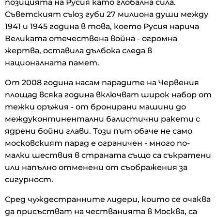
позицията на Русия като глобална сила.
Съветският съюз губи 27 милиона души между
1941 и 1945 година в това, което Русия нарича
Великата отечествена война - огромна
жертва, оставила дълбока следа в
националната памет.
От 2008 година насам парадите на Червения
площад всяка година включват широк набор от
тежки оръжия - от бронирани машини до
междуконтинентални балистични ракети с
ядрени бойни глави. Този път обаче не само
московският парад е ограничен - много по-
малки шествия в страната също са съкратени
или напълно отменени от съображения за
сигурност.
Сред чуждестранните лидери, които се очаква
да присъстват на честванията в Москва, са