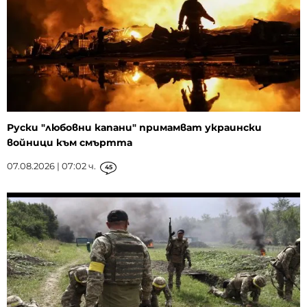
Руски "любовни капани" примамват украински
войници към смъртта
07.08.2026 | 07:02 ч.
45