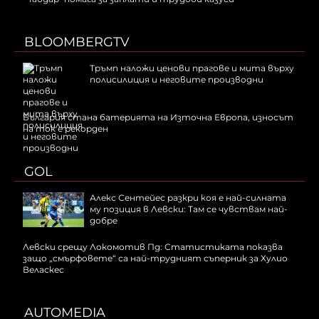
BLOOMBERGTV
Тръмп наложи ценови прагове и мита върху
полисилиция и неговите производни
България стана батерията на Източна Европа, износът
на ток е рекорден
GOL
Алекс Сентейес разкри коя е най-силната
му позиция в Левски: Там се чувствам най-
добре
Левски срещу Локомотив Пд: Статистиката показва
защо „смърфовете“ са най-трудният съперник за Хулио
Веласкес
AUTOMEDIA