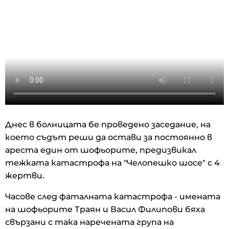
Днес в болницата бе проведено заседание, на
което съдът реши да остави за постоянно в
ареста един от шофьорите, предизвикал
тежката катастрофа на "Челопешко шосе" с 4
жертви.
Часове след фаталната катастрофа - имената
на шофьорите Траян и Васил Филипови бяха
свързани с така наречената група на