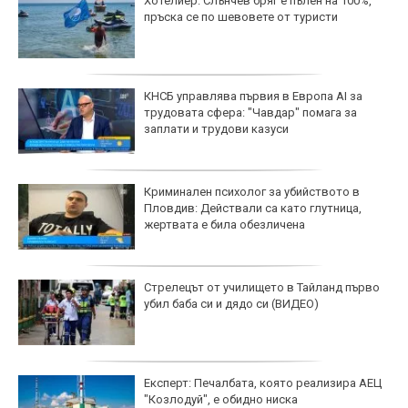
Хотелиер: Слънчев бряг е пълен на 100%,
пръска се по шевовете от туристи
КНСБ управлява първия в Европа AI за
трудовата сфера: "Чавдар" помага за
заплати и трудови казуси
Криминален психолог за убийството в
Пловдив: Действали са като глутница,
жертвата е била обезличена
Стрелецът от училището в Тайланд първо
убил баба си и дядо си (ВИДЕО)
Експерт: Печалбата, която реализира АЕЦ
"Козлодуй", е обидно ниска