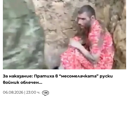
За наказание: Пратиха в “месомелачката” руски
войник облечен...
06.08.2026 | 23:00 ч.
136