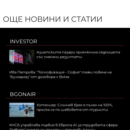
ОЩЕ НОВИНИ И СТАТИИ
INVESTOR
Азиатските пазари приключиха седмицата
със смесени резултати
Ива Петрова: "Топлофикация - София" тежи повече на
"Булгаргаз" от договора с Botas
BGONAIR
Хотелиер: Слънчев бряг е пълен на 100%,
пръска се по шевовете от туристи
КНСБ управлява първия в Европа AI за трудовата сфера:
"Чавдар" помага за заплати и трудови казуси