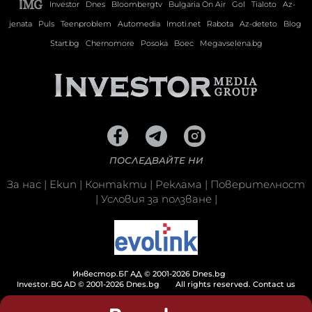
Investor
Dnes
Bloombergtv
Bulgaria On Air
Gol
Tialoto
Az-
jenata
Puls
Teenproblem
Automedia
Imoti.net
Rabota
Az-deteto
Blog
Start.bg
Chernomore
Posoka
Boec
Megavselena.bg
ПОСЛЕДВАЙТЕ НИ
За нас
|
Екип
|
Контакти
|
Реклама
|
Поверителност
|
Условия за ползване
|
Инвестор.БГ АД © 2001-2026 Dnes.bg
Investor.BG AD © 2001-2026 Dnes.bg
All rights reserved.
Contact us