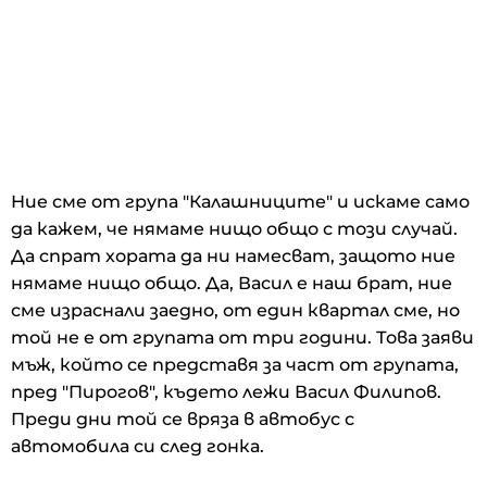
Ние сме от група "Калашниците" и искаме само
да кажем, че нямаме нищо общо с този случай.
Да спрат хората да ни намесват, защото ние
нямаме нищо общо. Да, Васил е наш брат, ние
сме израснали заедно, от един квартал сме, но
той не е от групата от три години. Това заяви
мъж, който се представя за част от групата,
пред "Пирогов", където лежи Васил Филипов.
Преди дни той се вряза в автобус с
автомобила си след гонка.