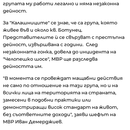
групата му работи легално и няма незаконна
дейност.
За "Калашниците" се знае, че са група, която
живее във и около кв. Ботунец.
Представителите ѝ се свързват с престъпна
дейност, извършвана с години. След
незаконната гонка, довела до инцидента на
"Челопешко шосе", МВР ще разследва
дейността им.
"В момента се провеждат мащабни действия
не само по отношение на тази група, но и на
всички лица на територията на страната,
замесени в подобни практики или
демонстриращи висок стандарт на живот,
без съответните доходи", заяви шефът на
МВР Иван Демерджиев.