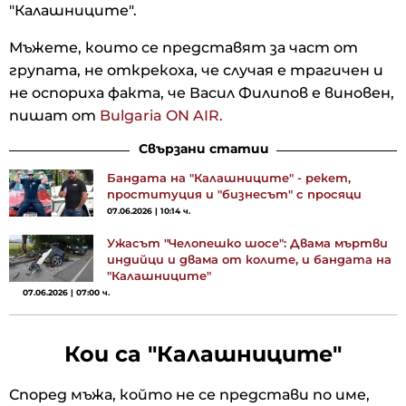
"Калашниците".
Мъжете, които се представят за част от
групата, не открекоха, че случая е трагичен и
не оспориха факта, че Васил Филипов е виновен,
пишат от
Bulgaria ON AIR.
Свързани статии
Бандата на "Калашниците" - рекет,
проституция и "бизнесът" с просяци
07.06.2026 | 10:14 ч.
Ужасът "Челопешко шосе": Двама мъртви
индийци и двама от колите, и бандата на
"Калашниците"
07.06.2026 | 07:00 ч.
Кои са "Калашниците"
Според мъжа, който не се представи по име,