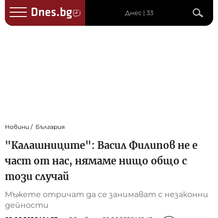
Днес | 33
Новини
България
"Калашниците": Васил Филипов не е
част от нас, нямаме нищо общо с
този случай
Мъжете отричат да се занимават с незаконни
дейности