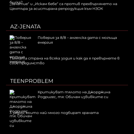
„Зачатие“ и „Искам бебе“ са против прехвърлянето на
Центъра за асистирана репродукция към НЗОК
AZ-JENATA
Поверия за 8/8 – ангелска дата с могъща
енергия
Тъмната страна на всяка зодия и как да я превърнете в
свое предимство
TEENPROBLEM
Критикуват тялото на Джорджина
Родригес, тя: Обичам извивките си
3 зодии, които най-много подбират храната