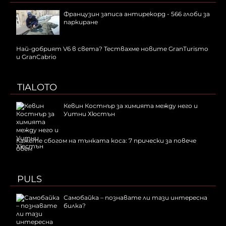
Французин записа антирекорд - 566 глоби за
паркиране
Най-добрият V6 в света? Тествахме новите GranTurismo
и GranCabrio
TIALOTO
Кевин Костнър за химията между него и
Уитни Хюстън
Кажете сбогом на тънката коса: 7 прически за повече
обем
PULS
Самобайка – познавате ли тази интересна
билка?