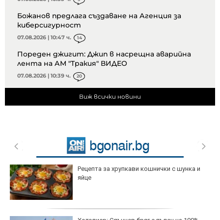
Божанов предлага създаване на Агенция за
киберсигурност
07.08.2026 | 10:47 ч.
14
Пореден джигит: Джип в насрещна аварийна
лента на АМ "Тракия" ВИДЕО
07.08.2026 | 10:39 ч.
20
Виж всички новини
Рецепта за хрупкави кошнички с шунка и
яйце