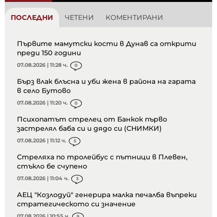
ПОСЛЕДНИ
ЧЕТЕНИ
КОМЕНТИРАНИ
Първите мамутски кости в Дунав са открити
преди 150 години
07.08.2026 | 11:28 ч.
0
Бърз влак блъсна и уби жена в района на гарата
в село Бутово
07.08.2026 | 11:20 ч.
0
Психопатът стрелец от Банкок първо
застрелял баба си и дядо си (СНИМКИ)
07.08.2026 | 11:12 ч.
5
Стреляха по тролейбус с пътници в Плевен,
стъкло бе счупено
07.08.2026 | 11:04 ч.
3
АЕЦ "Козлодуй" генерира малка печалба въпреки
стратегическото си значение
07.08.2026 | 10:55 ч.
9