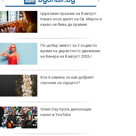
Църковен празник на 8 август:
Какво носи денят на Св. Мирон и
какво не бива да правим
По-добър живот за 3 зодии по
време на директното движение
на Венера на 8 август 2026 г.
Кои 6 семена са най-добрият
съюзник на сърцето?
Green Day пусна денонощен
канал в YouTube