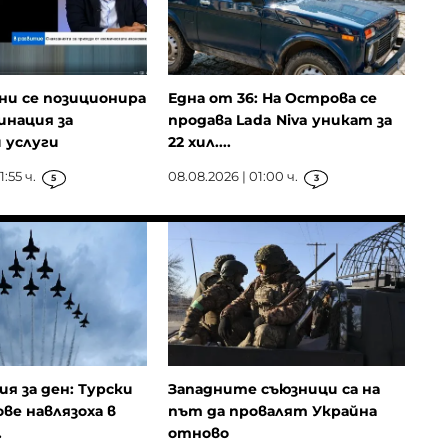
ни се позиционира
Една от 36: На Острова се
инация за
продава Lada Niva уникат за
 услуги
22 хил....
:55 ч.
08.08.2026 | 01:00 ч.
5
3
ия за ден: Турски
Западните съюзници са на
ове навлязоха в
път да провалят Украйна
.
отново