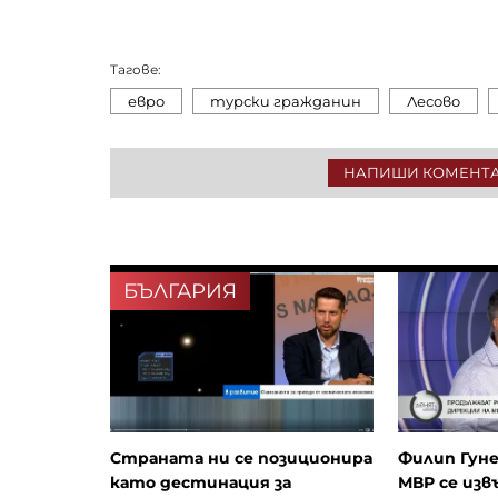
Тагове:
евро
турски гражданин
Лесово
НАПИШИ КОМЕНТ
БЪЛГАРИЯ
Страната ни се позиционира
Филип Гуне
като дестинация за
МВР се изв