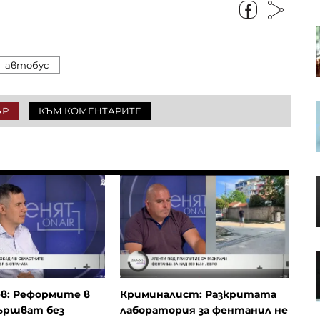
S&P 500 записа нов рекорд в
очакване на отварянето на
Ормузкия проток
автобус
Кадър на деня за 7 август
АР
КЪМ КОМЕНТАРИТЕ
Кредитите у нас нараснаха с
повече от 16% за година до
близо 66 млрд. евро в края на
юни
Апелативният съд не позволи на
Тръмп да строи новата бална
зала в Белия дом
в: Реформите в
Криминалист: Разкритата
ършват без
лаборатория за фентанил не