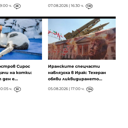
9:00 ч.
07.08.2026 | 16:30 ч.
28
130
остров Сирос
Иранските спецчасти
ачи на котки:
навлязоха в Ирак: Техеран
ден е...
обяви ликвидирането...
0:05 ч.
05.08.2026 | 17:00 ч.
30
134