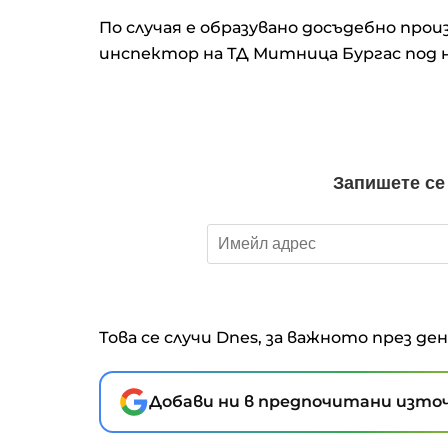
По случая е образувано досъдебно пр
инспектор на ТД Митница Бургас под 
Това се случи Dnes, за важното през де
Добави ни в предпочитани източ