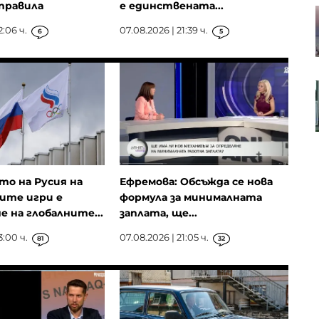
правила
е единствената...
Проучване: Дълговата тежест за
германските доставчици на
2:06 ч.
07.08.2026 | 21:39 ч.
6
5
авточасти расте
Анализатор: За Тръмп ще е по-
лесно да прехвърли войната
срещу Иран на следващия
президент
о на Русия на
Ефремова: Обсъжда се нова
ите игри е
формула за минималната
е на глобалните...
заплата, ще...
3:00 ч.
07.08.2026 | 21:05 ч.
81
32