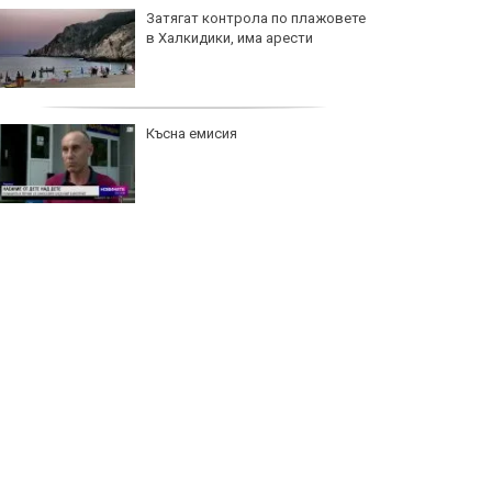
Затягат контрола по плажовете
в Халкидики, има арести
Късна емисия