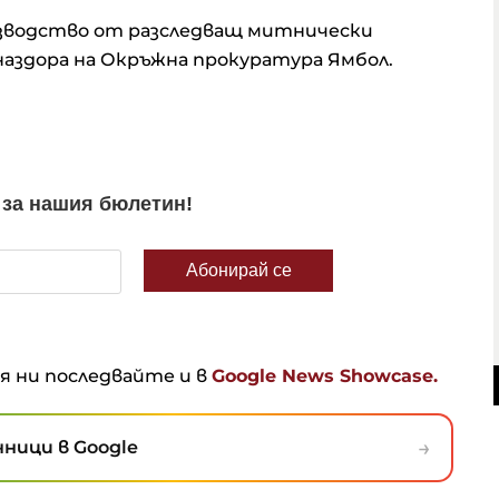
оизводство от разследващ митнически
наздора на Окръжна прокуратура Ямбол.
ня ни последвайте и в
Google News Showcase.
→
ници в Google