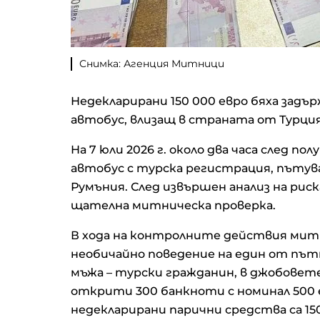
Снимка: Агенция Митници
Недекларирани 150 000 евро бяха задър
автобус, влизащ в страната от Турци
На 7 юли 2026 г. около два часа след 
автобус с турска регистрация, пътув
Румъния. След извършен анализ на рис
щателна митническа проверка.
В хода на контролните действия ми
необичайно поведение на един от път
мъжа – турски гражданин, в джобовете
открити 300 банкноти с номинал 500 
недекларирани парични средства са 150