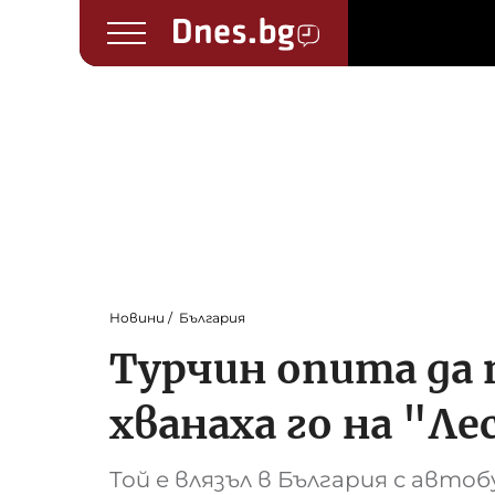
Новини
България
Турчин опита да п
хванаха го на "Ле
Той е влязъл в България с автоб