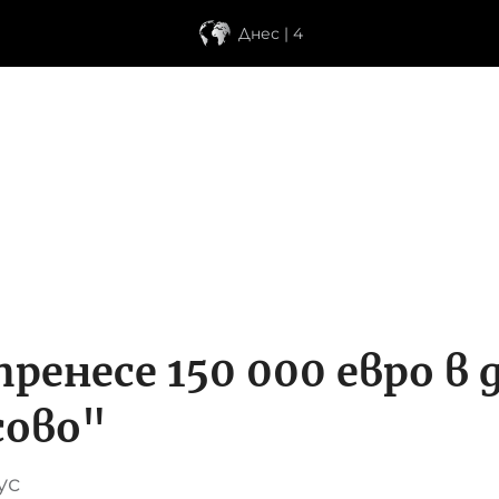
Днес | 4
ренесе 150 000 евро в
сово"
ус