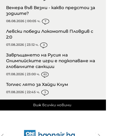
Венера във Везни - какво предстои за
зодиите?
08.08.2026 | 00:05 ч.
7
Левски победи Локомотив Пловдив с
2:0
07.08.2026 | 23:12 ч.
3
Завръщането на Русия на
Олимпийските игри е подкопаване на
глобалните санкции
07.08.2026 | 23:00 ч.
82
Топлес лято за Хайди Клум
07.08.2026 | 22:45 ч.
3
Виж всички новини