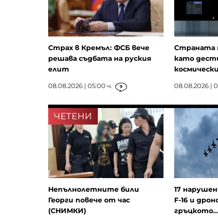
Страх в Кремъл: ФСБ вече
Страната 
решава съдбата на руския
като дест
елит
космически
08.08.2026 | 05:00 ч.
08.08.2026 | 01
9
ЧЕТЕНИ
Непълнолетните били
17 нарушен
Георги повече от час
F-16 и дрон
(СНИМКИ)
гръцкото..