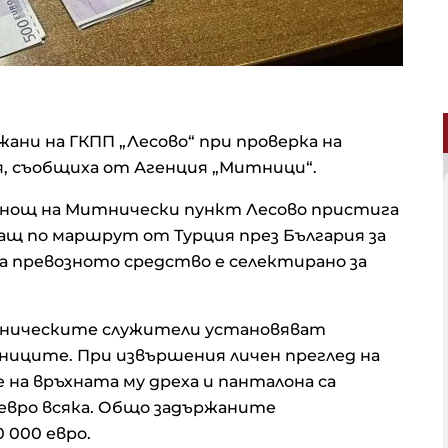
жани на ГКПП „Лесово“ при проверка на
я, съобщиха от Агенция „Митници“.
полунощ на Митнически пункт Лесово пристига
ащ по маршрут от Турция през България за
ка превозното средство е селектирано за
тническите служители установяват
ниците. При извършения личен преглед на
 на връхната му дреха и панталона са
евро всяка. Общо задържаните
 000 евро.