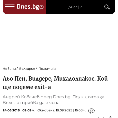
Днес | 2
Новини
България
Политика
Льо Пен, Вилдерс, Михалолиакос. Кой
ще подеме еxit-а
Андрей Ковачев пред Dnes.bg: Позицията за
Brexit-а трябва да е ясна
24.06.2016 | 09:09 ч.
Обновена: 18.09.2025 | 16:08 ч.
33