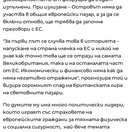
изпълнени. При излизане – Островът няма да
участва в общия европейски пазар, а за да се
включи отново, ще трябва да започне
преговори с ЕС.
"За първи път се случва това в историята –
напускане на страна членка на ЕС и никой не
знае как точно това ще се отрази на самата
Великобритания, така и на останалата част
от ЕС. Икономически и финансово няма как да
няма негативно отражение", прогнозира той и
визира огромният спад на британската лира
на световните пазари.
По думите му има много политически лидери,
които играят със страховете на
европейските граждани за тяхната физическа
и социална сигурност, най-вече темата