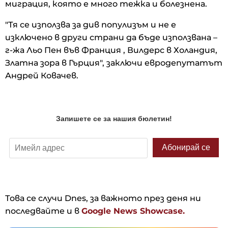
миграция, която е много тежка и болезнена.
"Тя се използва за див популизъм и не е
изключено в други страни да бъде използвана –
г-жа Льо Пен във Франция , Вилдерс в Холандия,
Златна зора в Гърция", заключи евродепутатът
Андрей Ковачев.
Това се случи Dnes, за важното през деня ни
последвайте и в
Google News Showcase.