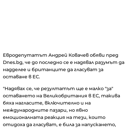
Евродепутатът Андрей Ковачев обяви пред
Dnes.bg, че до последно се е надявал разумът да
надделее и британците да гласуват за
оставане в ЕС.
"Надявах се, че резултатът ще е малко "за"
оставането на Великобритания в ЕС, такива
бяха нагласите, включително и на
международните пазари, но явно
емоционалната реакция на тези, които
отидоха да гласуват, е била за напускането,