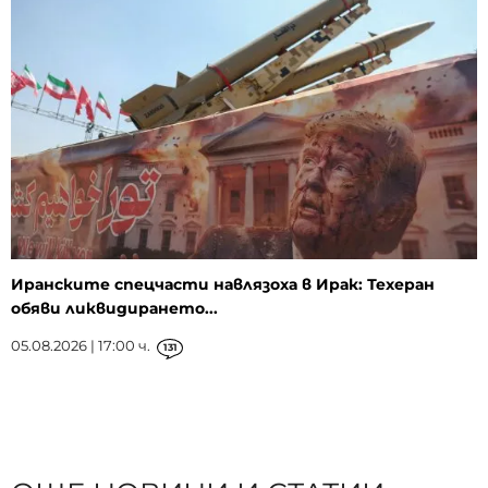
Иранските спецчасти навлязоха в Ирак: Техеран
обяви ликвидирането...
05.08.2026 | 17:00 ч.
131