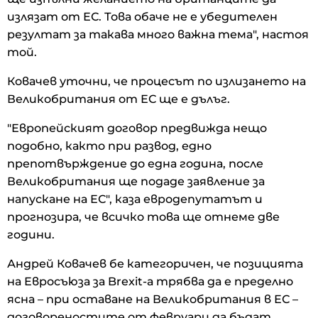
излязат от ЕС. Това обаче не е убедителен
резултат за такава много важна тема", настоя
той.
Ковачев уточни, че процесът по излизането на
Великобритания от ЕС ще е дълъг.
"Европейският договор предвижда нещо
подобно, както при развод, едно
препотвърждение до една година, после
Великобритания ще подаде заявление за
напускане на ЕС", каза евродепутатът и
прогнозира, че всичко това ще отнеме две
години.
Андрей Ковачев бе категоричен, че позицията
на Евросъюза за Brexit-а трябва да е пределно
ясна – при оставане на Великобритания в ЕС –
договореностите от февруари да бъдат