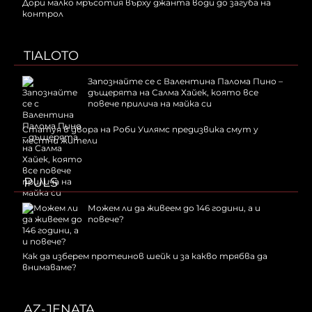
Дори малко мръсотия върху джанта води до загуба на
контрол
TIALOTO
Запознайте се с Валентина Палома Пино –
дъщерята на Салма Хайек, която все
повече прилича на майка си
Статуя в двора на Роби Уилямс предизвика смут у
местни жители
PULS
Можем ли да живеем до 146 години, а и
повече?
Как да изберем протеинов шейк и за какво трябва да
внимаваме?
AZ-JENATA