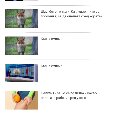
Шум, бетон и жеги: Как животните се
променят, за да оцелеят сред хората?
Късна емисия
Късна емисия
Целулит - защо се появява и какво
наистина работи срещу него