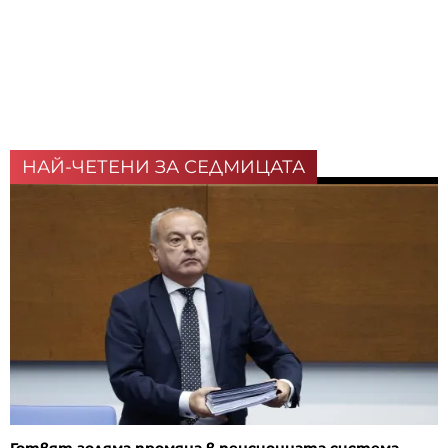
НАЙ-ЧЕТЕНИ ЗА СЕДМИЦАТА
Готвят голяма промяна в пенсионната система