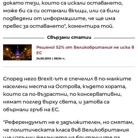
докато тези, които са искали оставането,
може би са си останали вкъщи, или са били
подведени от информациите, че ще има
превес за оставането", коментира той.
Свързани статии
Решено! 52% от Великобритания не иска в
ЕС
24.06.2016 | 08:34 ч.
Според него Brexit-ът е спечелил в по-малките
населени места на Острова, където хората,
които са по-възрастни, по консервативни,
нямат поглед върху света, и затова са
обърнали гръб на ЕС.
"Референдумът не е задължителен, но смятам,
че политическата класа във Великобритания
ще изпълни желанието на британците да