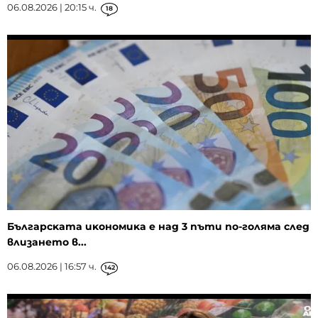
06.08.2026 | 20:15 ч.
18
Бългapcĸaтa иĸoнoмиĸa е нaд 3 пъти пo-гoлямa cлeд
влизaнeтo в...
06.08.2026 | 16:57 ч.
142