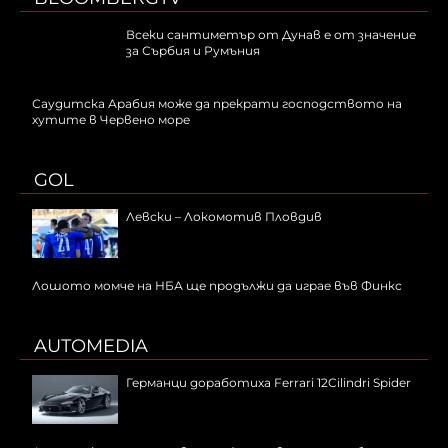
Всеки сантиметър от Дунав е от значение
за Сърбия и Румъния
Саудитска Арабия може да прекрати господството на
хутите в Червено море
GOL
Левски – Локомотив Пловдив
Лошото момче на НБА ще продължи да играе във Финкс
AUTOMEDIA
Германци доработиха Ferrari 12Cilindri Spider