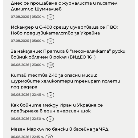
Днес се прощаваме с журналиста и писател
Димитър Шумналиев
07.08.2026 | 05:30 ч.
0
Искандер и С-400 срещу изчерпваща се ПВО:
Ново предизвикателство за Украйна
07.08.2026 | 05:00 ч.
0
За наказание: Пратиха в “месомелачката” руски
войник облечен в рокля (ВИДЕО 16+)
06.08.2026 | 23:00 ч.
102
Китай тества Z-10 за опасни мисии:
щурмовите хеликоптери тренират полети
под радара
06.08.2026 | 22:45 ч.
2
Как войните между Иран и Украйна се
превърнаха в един енергиен шок
06.08.2026 | 22:30 ч.
5
Меган Маркъл по бански в басейна за ЧРД
06.08.2026 | 22:15 ч.
29