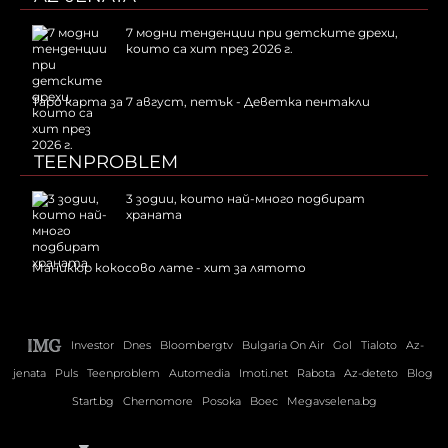
7 модни тенденции при детските дрехи,
които са хит през 2026 г.
Таро карта за 7 август, петък - Деветка пентакли
TEENPROBLEM
3 зодии, които най-много подбират
храната
Маникюр кокосово лате - хит за лятото
Investor
Dnes
Bloombergtv
Bulgaria On Air
Gol
Tialoto
Az-
jenata
Puls
Teenproblem
Automedia
Imoti.net
Rabota
Az-deteto
Blog
Start.bg
Chernomore
Posoka
Boec
Megavselena.bg