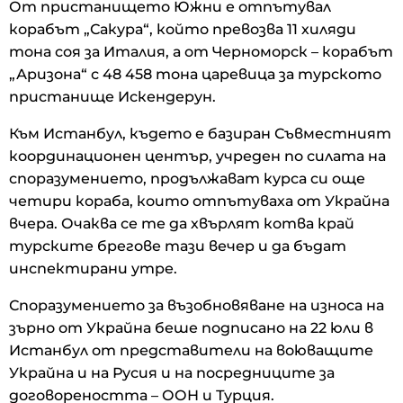
От пристанището Южни е отпътувал
корабът „Сакура“, който превозва 11 хиляди
тона соя за Италия, а от Черноморск – корабът
„Аризона“ с 48 458 тона царевица за турското
пристанище Искендерун.
Към Истанбул, където е базиран Съвместният
координационен център, учреден по силата на
споразумението, продължават курса си още
четири кораба, които отпътуваха от Украйна
вчера. Очаква се те да хвърлят котва край
турските брегове тази вечер и да бъдат
инспектирани утре.
Споразумението за възобновяване на износа на
зърно от Украйна беше подписано на 22 юли в
Истанбул от представители на воюващите
Украйна и на Русия и на посредниците за
договореността – ООН и Турция.