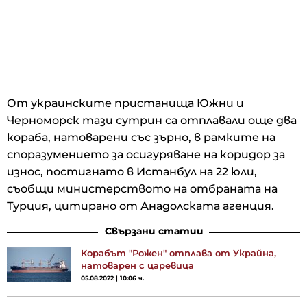
От украинските пристанища Южни и
Черноморск тази сутрин са отплавали още два
кораба, натоварени със зърно, в рамките на
споразумението за осигуряване на коридор за
износ, постигнато в Истанбул на 22 юли,
съобщи министерството на отбраната на
Турция, цитирано от Анадолската агенция.
Свързани статии
Корабът "Рожен" отплава от Украйна,
натоварен с царевица
05.08.2022 | 10:06 ч.