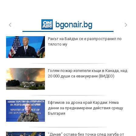
Ракът на Байдън се е разпространил по
тялото му
Голям пожар изпепели къщи в Канада, над
20 000 души са евакуирани (ВИДЕО)
Ефтимов за дрона край Кардам: Няма
данни за преднамерени действия срещу
България
"Дунав" остава без точка след загуба от