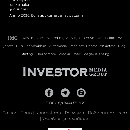
Лято 2026: Еспадрилите се завръщат
Investor
Dnes
Bloombergtv
Bulgaria On Air
Gol
Tialoto
Az-
jenata
Puls
Teenproblem
Automedia
Imoti.net
Rabota
Az-deteto
Blog
Start.bg
Chernomore
Posoka
Boec
Megavselena.bg
ПОСЛЕДВАЙТЕ НИ
За нас
|
Екип
|
Контакти
|
Реклама
|
Поверителност
|
Условия за ползване
|