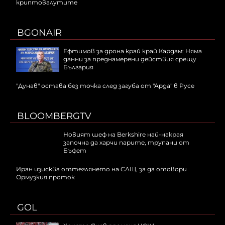
криптовалутите
BGONAIR
Ефтимов за дрона край край Кардам: Няма
данни за преднамерени действия срещу
България
"Дунав" остава без точка след загуба от "Арда" в Русе
BLOOMBERGTV
Новият шеф на Berkshire най-накрая
започна да харчи парите, трупани от
Бъфет
Иран изисква оттеглянето на САЩ, за да отовори
Ормузкия проток
GOL