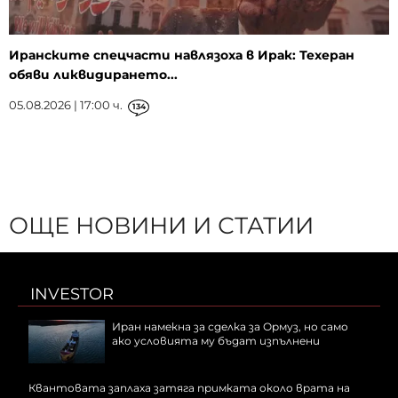
Иранските спецчасти навлязоха в Ирак: Техеран
обяви ликвидирането...
05.08.2026 | 17:00 ч.
134
ОЩЕ НОВИНИ И СТАТИИ
INVESTOR
Иран намекна за сделка за Ормуз, но само
ако условията му бъдат изпълнени
Квантовата заплаха затяга примката около врата на