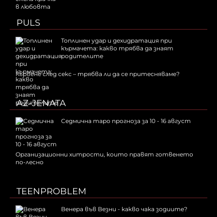
PULS
Топлинен удар и дехидратация при
кърмачета: какво трябва да знаят
родителите
Кървене след секс – трябва ли да се притесняваме?
AZ-JENATA
Седмична таро прогноза за 10 - 16 август
Организационни хитрости, които правят готвенето
по-лесно
TEENPROBLEM
Венера във Везни - какво чака зодиите?