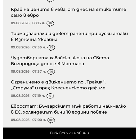
Край на цените в лева, от днес на етикетите
само в евро
09.08.2026 | 08:13 ч.
18
Трима загинали и девет ранени при руски атаки
в Източна Украйна
09.08.2026 | 07:55 ч.
13
Чудотворната хавайска икона на Света
Богородица днес е в Монтана
09.08.2026 | 07:37 ч.
46
Ограничено е движението по „Тракия“,
„Струма“ и през Кресненското дефиле
09.08.2026 | 07:19 ч.
0
Евростат: Българският мъж работи най-малко
в ЕС, холандецът бичи 10 години повече
09.08.2026 | 07:00 ч.
109
Виж всички новини