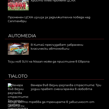
Христо Янев променя ЦСКА
Променен ЦСКА излиза за задължителна победа над
Септември
AUTOMEDIA
В Китай пресъздават забранени
класически автомобили
Този нов SUV на Nissan може да пристигне в Европа
TIALOTO
Венера във Везни разпалва страстите: Три
зодии правят смела крачка в любовта
Колко често трябва да тренирате в зависимост от
целите си