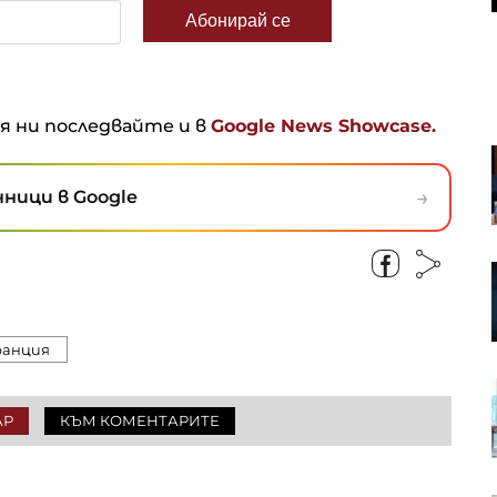
ня ни последвайте и в
Google News Showcase.
Пазарът на труда у нас се
охлажда: Къде са най-големи
→
ници в Google
спадовете?
Чешките милиардери играят
водеща роля в европейския
сектор на сливания и
придобивания
анция
Volkswagen ще преразгледа
стратегията си за САЩ
АР
КЪМ КОМЕНТАРИТЕ