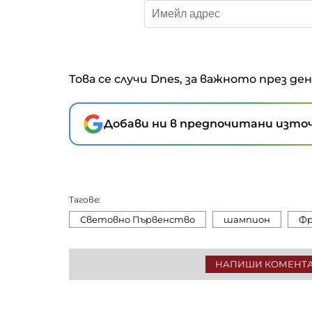
Това се случи Dnes, за важното през де
Добави ни в предпочитани източ
Тагове:
Световно Първенство
шампион
Фр
НАПИШИ КОМЕНТ