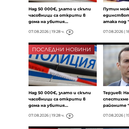
Над 50 000€, злато и скъпи
Путин мож
часовници са открити в
единствот
дома на убития...
атака под 
07.08.2026 | 19:28 ч.
07.08.2026 | 1
0
ПОСЛЕДНИ НОВИНИ
Над 50 000€, злато и скъпи
Терзиев: На
часовници са открити в
спестихме
дома на убития...
районите “
07.08.2026 | 19:28 ч.
07.08.2026 | 19
0