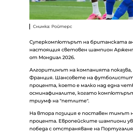
Снимка: Ройтерс
Суперкомпютърът на британската ан
настоящия световен шампион Аржент
от Мондиал 2026.
Алгоритимът на компанията показва, ч
Франция. Шансовете на футболистите 
процента, което е малко над една чет
осминафиналите, когато компютърът 
триумф на "петлите".
На втора позиция е поставен тимът на
процента. Европейските шампиони ув
победа с отстраняване на Португали