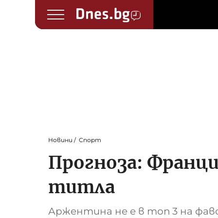
Новини
Спорт
Прогноза: Франци
титла
Аржентина не е в топ 3 на ф