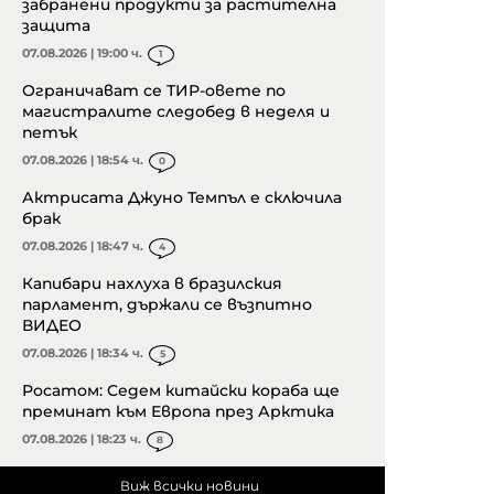
забранени продукти за растителна
защита
07.08.2026 | 19:00 ч.
1
Ограничават се ТИР-овете по
магистралите следобед в неделя и
петък
07.08.2026 | 18:54 ч.
0
Актрисата Джуно Темпъл е сключила
брак
07.08.2026 | 18:47 ч.
4
Капибари нахлуха в бразилския
парламент, държали се възпитно
ВИДЕО
07.08.2026 | 18:34 ч.
5
Росатом: Седем китайски кораба ще
преминат към Европа през Арктика
07.08.2026 | 18:23 ч.
8
Виж всички новини