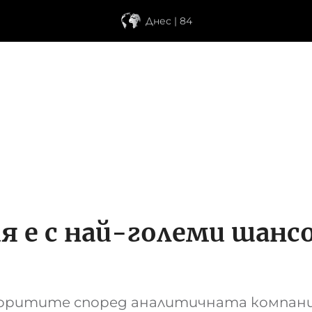
Днес | 84
я е с най-големи шанс
аворитите според аналитичната компан