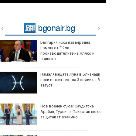
България иска извънредна
помощ от ЕК за
производителите на мляко и
свинско
Намаляващата Луна в Близнаци
носи важен тест на 3 зодии на 8
август
Нов военен съюз: Саудитска
Арабия, Турция и Пакистан ще се
защитават взаимно