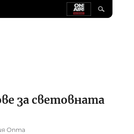
ове за световната
ия Опта