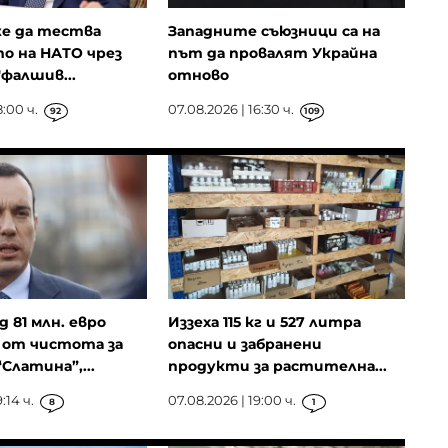
е да тества
Западните съюзници са на
о на НАТО чрез
път да провалят Украйна
"фалшив...
отново
8:00 ч.
07.08.2026 | 16:30 ч.
92
109
д 81 млн. евро
Иззеха 115 кг и 527 литра
 от чистота за
опасни и забранени
Слатина”,...
продукти за растителна...
:14 ч.
07.08.2026 | 19:00 ч.
8
1