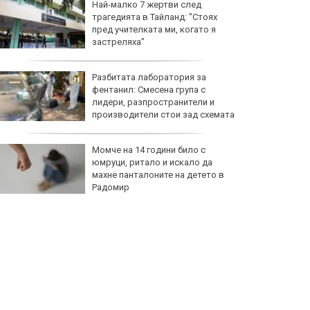
Най-малко 7 жертви след
трагедията в Тайланд: "Стоях
пред учителката ми, когато я
застреляха"
Разбитата лаборатория за
фентанил: Смесена група с
лидери, разпространители и
производители стои зад схемата
Момче на 14 години било с
юмруци, ритало и искало да
махне панталоните на детето в
Радомир