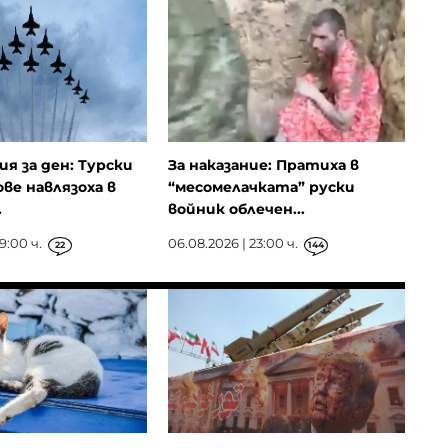
ия за ден: Турски
За наказание: Пратиха в
ове навлязоха в
“месомелачката” руски
.
войник облечен...
9:00 ч.
06.08.2026 | 23:00 ч.
22
144