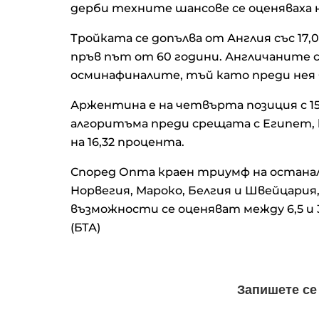
дерби техните шансове се оценяваха н
Тройката се допълва от Англия със 17
пръв път от 60 години. Англичаните с
осминафиналите, тъй като преди нея 
Аржентина е на четвърта позиция с 15
алгоритъма преди срещата с Египет,
на 16,32 процента.
Според Опта краен триумф на остан
Норвегия, Мароко, Белгия и Швейцария
възможности се оценяват между 6,5 и 3
(БТА)