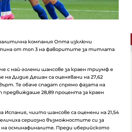
алитична компания Опта изключи
ина от топ 3 на фаворитите за титлата
е с най-големи шансове за краен триумф е
на Дидие Дешан са оценявани на 27,62
върт. Те обаче спадат спрямо фазата на
предвиждаше 28,89 процента за краен
 Испания, чиито шансове са оценени на 21,54
еличиха сериозно възможностите си за
я на осминафиналите. Преди иберийското