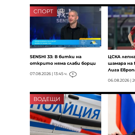
СПОРТ
SENSHI 33: В битки на
ЦСКА лепна
открито няма слаби борци
шамара на 
Лига Европ
07.08.2026 | 13:45 ч.
1
06.08.2026 | 2
ВОДЕЩИ