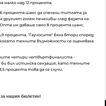
а малко над 12 процента.
,06 процента шанс да спечели титлата за
а другият голям печеливш след фазата на
Опта им даваше само 8 процента шанс.
,9 процента. "Гаучосите" бяха втори според
 когато техните възможности се оценяваха
алите четири четвъртфиналиста -
, би бил истинска сензация, като техните
,5 процента това да се случи.