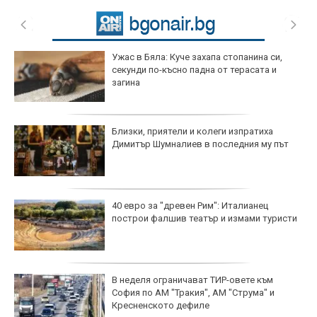
Ужас в Бяла: Куче захапа стопанина си,
секунди по-късно падна от терасата и
загина
Близки, приятели и колеги изпратиха
Димитър Шумналиев в последния му път
40 евро за "древен Рим": Италианец
построи фалшив театър и измами туристи
В неделя ограничават ТИР-овете към
София по АМ "Тракия", АМ "Струма" и
Кресненското дефиле