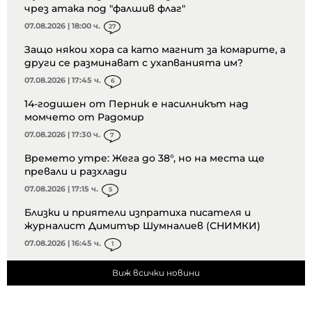
чрез атака под "фалшив флаг"
07.08.2026 | 18:00 ч.
27
Защо някои хора са като магнит за комарите, а
други се разминават с ухапванията им?
07.08.2026 | 17:45 ч.
6
14-годишен от Перник е насилникът над
момчето от Радомир
07.08.2026 | 17:30 ч.
7
Времето утре: Жега до 38°, но на места ще
превали и разхлади
07.08.2026 | 17:15 ч.
5
Близки и приятели изпратиха писателя и
журналист Димитър Шумналиев (СНИМКИ)
07.08.2026 | 16:45 ч.
1
Виж всички новини