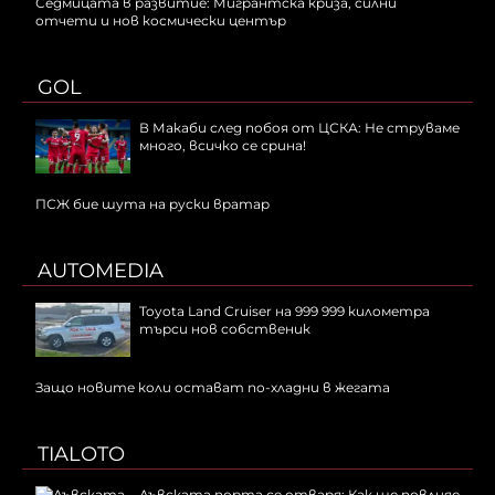
Седмицата в развитие: Мигрантска криза, силни
отчети и нов космически център
GOL
В Макаби след побоя от ЦСКА: Не струваме
много, всичко се срина!
ПСЖ бие шута на руски вратар
AUTOMEDIA
Toyota Land Cruiser на 999 999 километра
търси нов собственик
Защо новите коли остават по-хладни в жегата
TIALOTO
Лъвската порта се отваря: Как ще повлияе