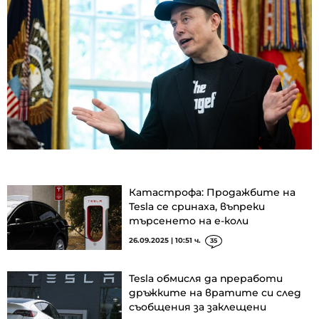
Катастрофа: Продажбите на
Tesla се сринаха, въпреки
търсенето на е-коли
26.09.2025 | 10:51 ч.
35
Tesla обмисля да преработи
дръжките на вратите си след
съобщения за заклещени