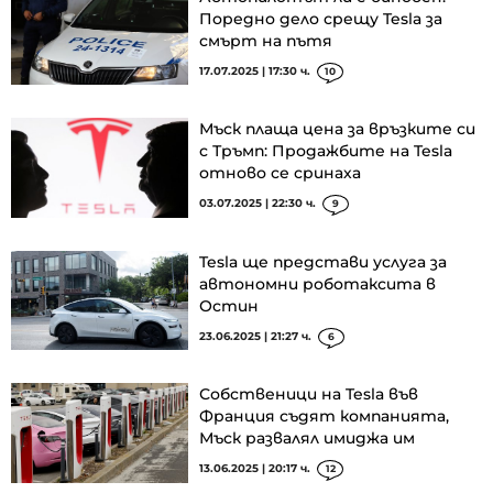
Поредно дело срещу Tesla за
смърт на пътя
17.07.2025 | 17:30 ч.
10
Мъск плаща цена за връзките си
с Тръмп: Продажбите на Tesla
отново се сринаха
03.07.2025 | 22:30 ч.
9
Tesla ще представи услуга за
автономни роботаксита в
Остин
23.06.2025 | 21:27 ч.
6
Собственици на Tesla във
Франция съдят компанията,
Мъск развалял имиджа им
13.06.2025 | 20:17 ч.
12