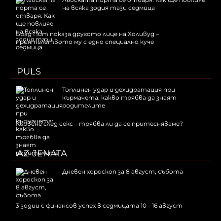
на всяка зодия тази седмица
Брад Пит показа другото лице на Холивуд –
приятелството му с едно специално куче
PULS
Топлинен удар и дехидратация при
кърмачета: какво трябва да знаят
родителите
Кървене след секс – трябва ли да се притесняваме?
AZ-JENATA
Дневен хороскоп за 8 август, събота
3 зодии с финансов успех в седмицата 10 - 16 август