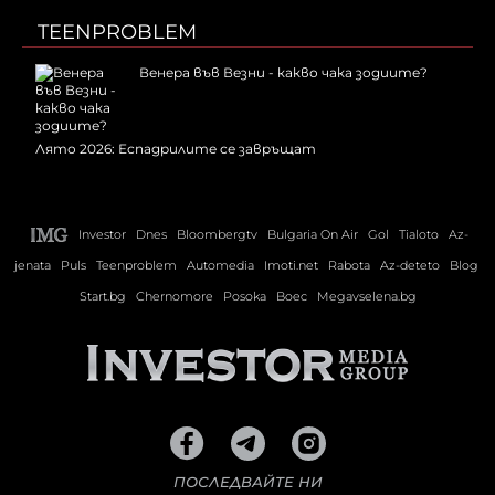
TEENPROBLEM
Венера във Везни - какво чака зодиите?
Лято 2026: Еспадрилите се завръщат
Investor
Dnes
Bloombergtv
Bulgaria On Air
Gol
Tialoto
Az-
jenata
Puls
Teenproblem
Automedia
Imoti.net
Rabota
Az-deteto
Blog
Start.bg
Chernomore
Posoka
Boec
Megavselena.bg
ПОСЛЕДВАЙТЕ НИ