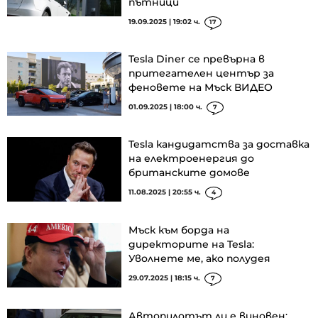
пътници
19.09.2025 | 19:02 ч.
17
Tesla Diner се превърна в
притегателен център за
феновете на Мъск ВИДЕО
01.09.2025 | 18:00 ч.
7
Tesla кандидатства за доставка
на електроенергия до
британските домове
11.08.2025 | 20:55 ч.
4
Мъск към борда на
директорите на Tesla:
Уволнете ме, ако полудея
29.07.2025 | 18:15 ч.
7
Автопилотът ли е виновен: