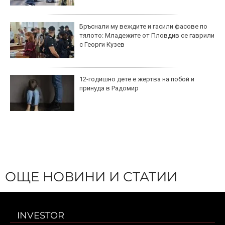
Бръснали му веждите и гасили фасове по
тялото: Младежите от Пловдив се гаврили
с Георги Кузев
12-годишно дете е жертва на побой и
принуда в Радомир
ОЩЕ НОВИНИ И СТАТИИ
INVESTOR