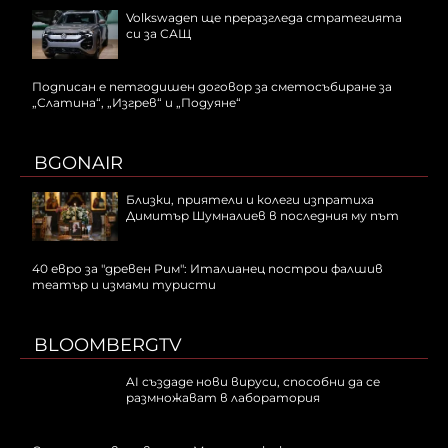
Volkswagen ще преразгледа стратегията
си за САЩ
Подписан е петгодишен договор за сметосъбиране за
„Слатина“, „Изгрев“ и „Подуяне“
BGONAIR
Близки, приятели и колеги изпратиха
Димитър Шумналиев в последния му път
40 евро за "древен Рим": Италианец построи фалшив
театър и измами туристи
BLOOMBERGTV
AI създаде нови вируси, способни да се
размножават в лаборатория