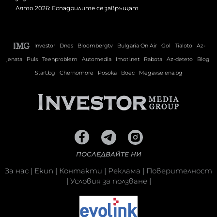
Лято 2026: Еспадрилите се завръщат
Investor
Dnes
Bloombergtv
Bulgaria On Air
Gol
Tialoto
Az-
jenata
Puls
Teenproblem
Automedia
Imoti.net
Rabota
Az-deteto
Blog
Start.bg
Chernomore
Posoka
Boec
Megavselena.bg
ПОСЛЕДВАЙТЕ НИ
За нас
|
Екип
|
Контакти
|
Реклама
|
Поверителност
|
Условия за ползване
|