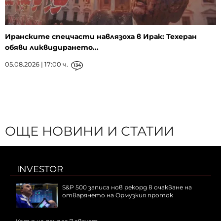
Иранските спецчасти навлязоха в Ирак: Техеран
обяви ликвидирането...
05.08.2026 | 17:00 ч.
134
ОЩЕ НОВИНИ И СТАТИИ
INVESTOR
S&P 500 записа нов рекорд в очакване на
отварянето на Ормузкия проток