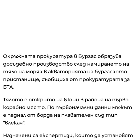
Окръжната прокуратура в Бургас образува
досъдебно производство след намирането на
тяло на моряк в акваторията на бургаското
пристанище, съобщиха от прокуратурата за
БТА.
Тялото е открито на 6 юни в района на първо
корабно място. По първоначални данни мъжът
е паднал от борда на плавателен съд тип
"влекач".
Назначени са експертизи, които да установят