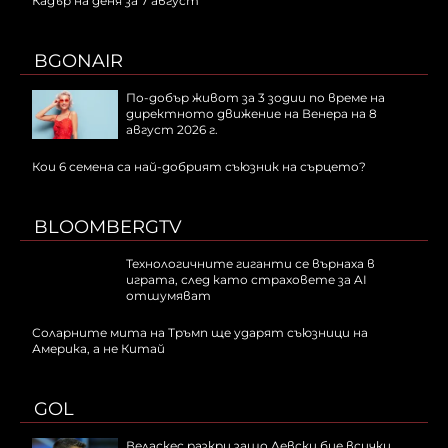
Кадър на деня за 7 август
BGONAIR
По-добър живот за 3 зодии по време на
директното движение на Венера на 8
август 2026 г.
Кои 6 семена са най-добрият съюзник на сърцето?
BLOOMBERGTV
Технологичните гиганти се върнаха в
играта, след като страховете за AI
отшумяват
Соларните мита на Тръмп ще ударят съюзници на
Америка, а не Китай
GOL
Веласкес разкри защо Левски бие всички