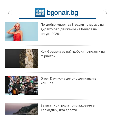
По-добър живот за 3 зодии по време на
директното движение на Венера на 8
август 2026 г.
Кои 6 семена са най-добрият съюзник на
сърцето?
Green Day пусна денонощен канал в
YouTube
Затягат контрола по плажовете в
Халкидики, има арести