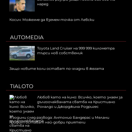
наред
Косич: Можехме да вземем точка от Левски
AUTOMEDIA
Toyota Land Cruiser на 999 999 километра
търси нов собственик
Защо новите коли остават по-хладни в жегата
TIALOTO
Любов като на кино: Всичко, което знаем за
дългоочакваната сватба на Кристиано
Роналдо и Джорджина Родригес
11 години след развода: Антонио Бандерас и Мелани
Грифит остават най-добри приятели