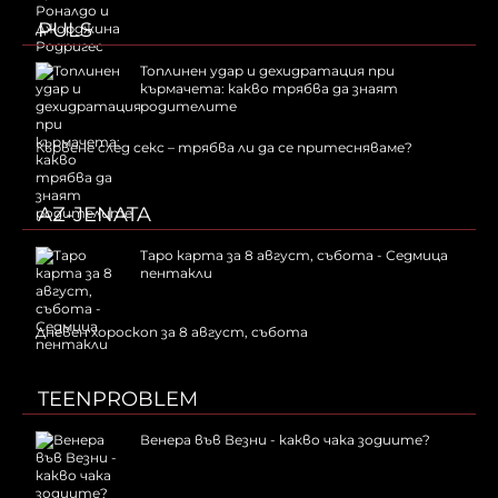
PULS
Топлинен удар и дехидратация при
кърмачета: какво трябва да знаят
родителите
Кървене след секс – трябва ли да се притесняваме?
AZ-JENATA
Таро карта за 8 август, събота - Седмица
пентакли
Дневен хороскоп за 8 август, събота
TEENPROBLEM
Венера във Везни - какво чака зодиите?