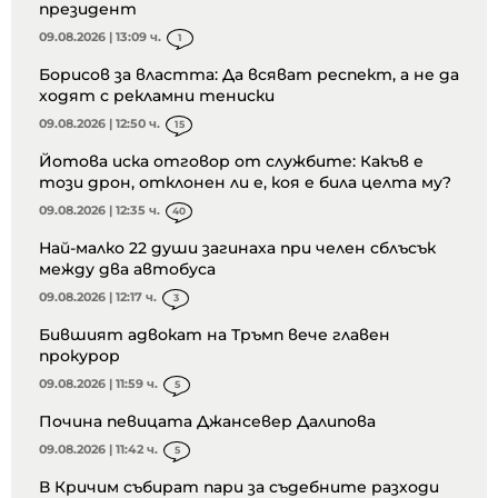
президент
09.08.2026 | 13:09 ч.
1
Борисов за властта: Да всяват респект, а не да
ходят с рекламни тениски
09.08.2026 | 12:50 ч.
15
Йотова иска отговор от службите: Какъв е
този дрон, отклонен ли е, коя е била целта му?
09.08.2026 | 12:35 ч.
40
Най-малко 22 души загинаха при челен сблъсък
между два автобуса
09.08.2026 | 12:17 ч.
3
Бившият адвокат на Тръмп вече главен
прокурор
09.08.2026 | 11:59 ч.
5
Почина певицата Джансевер Далипова
09.08.2026 | 11:42 ч.
5
В Кричим събират пари за съдебните разходи