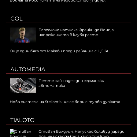
Войната носи зимата на недоволство за дизел
GOL
Барселона натиска Френки де Йонг, а
напрежението в клуба расте
Още един бяга от Макаби преди реванша с ЦСКА
AUTOMEDIA
Петте най-надеждни германски
автоматика
Нова система на Stellantis ще се бори с турбо дупката
TIALOTO
Стивън Болдуин: Напусках Холивуд заради
Бог, не исках да бъда като Том Круз