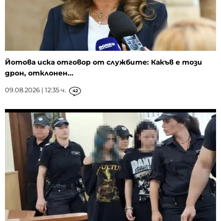
Йотова иска отговор от службите: Какъв е този
дрон, отклонен...
09.08.2026 | 12:35 ч.
42