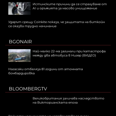
Истинските причини да се страхуваме от
AI и оръжията за масово унищожение
Ударът срещу Coinkite показа, че защитата на биткойн
се оказва трудно начинание
BGONAIR
Най-малко 22-ма загинали при катастрофа
между два автобуса в Нигер (ВИДЕО)
Нагасаки отбеляза 81 години от атомната
бомбардировка
BLOOMBERGTV
Великобритания заличава наследството
на Викторианската епоха