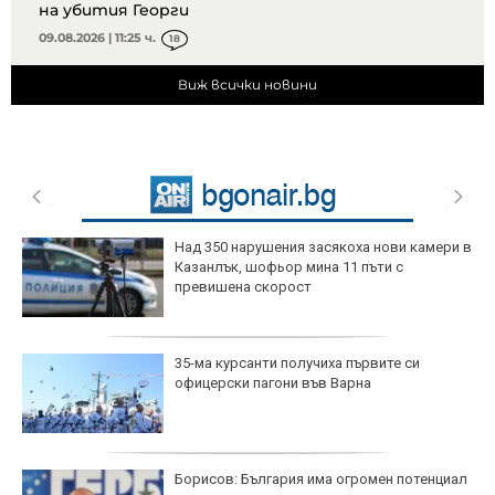
на убития Георги
09.08.2026 | 11:25 ч.
18
Виж всички новини
Над 350 нарушения засякоха нови камери в
Казанлък, шофьор мина 11 пъти с
превишена скорост
35-ма курсанти получиха първите си
офицерски пагони във Варна
Борисов: България има огромен потенциал