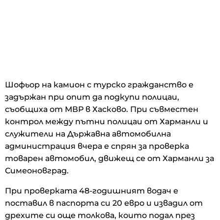
Шофьор на камион с турско гражданство е
задържан при опит да подкупи полицаи,
съобщиха от МВР в Хасково. При съвместен
контрол между пътни полицаи от Харманли и
служители на Държавна автомобилна
администрация вчера е спрян за проверка
товарен автомобил, движещ се от Харманли за
Симеоновград.
При проверката 48-годишният водач е
поставил в паспорта си 20 евро и извадил от
дрехите си още толкова, които подал през