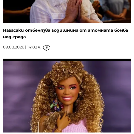
Нагасаки отбелязва годишнина от атомната бомба
над града
09.08.2026 | 14:02 ч.
5