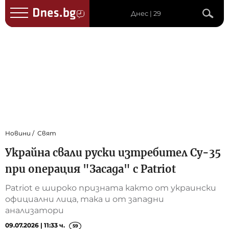
Днес | 29
Новини
Свят
Украйна свали руски изтребител Су-35
при операция "Засада" с Patriot
Patriot е широко призната както от украински
официални лица, така и от западни
анализатори
09.07.2026 | 11:33 ч.
59