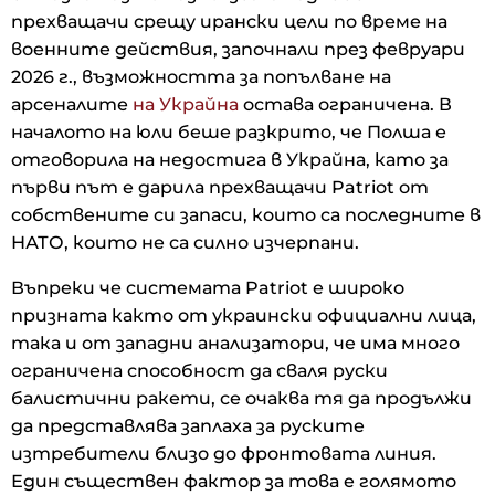
прехващачи срещу ирански цели по време на
военните действия, започнали през февруари
2026 г., възможността за попълване на
арсеналите
на Украйна
остава ограничена. В
началото на юли беше разкрито, че Полша е
отговорила на недостига в Украйна, като за
първи път е дарила прехващачи Patriot от
собствените си запаси, които са последните в
НАТО, които не са силно изчерпани.
Въпреки че системата Patriot е широко
призната както от украински официални лица,
така и от западни анализатори, че има много
ограничена способност да сваля руски
балистични ракети, се очаква тя да продължи
да представлява заплаха за руските
изтребители близо до фронтовата линия.
Един съществен фактор за това е голямото