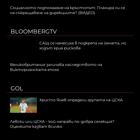
Социалното подпомагане на кръстопът: Планира ли се
на съкращаване на дирекциите? (ВИДЕО)
BLOOMBERGTV
САЩ се намесиха в подкрепа на йената, но
ходът крие рискове
Великобритания заличава наследството на
Викторианската епоха
GOL
Христо Янев определи групата на ЦСКА
Левски или ЦСКА – кой направи по-добра селекция?
Оценките казват всичко