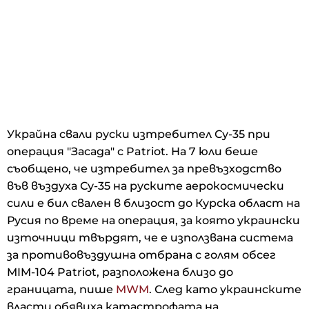
Украйна свали руски изтребител Су-35 при
операция "Засада" с Patriot. На 7 юли беше
съобщено, че изтребител за превъзходство
във въздуха Су-35 на руските аерокосмически
сили е бил свален в близост до Курска област на
Русия по време на операция, за която украински
източници твърдят, че е използвана система
за противовъздушна отбрана с голям обсег
MIM-104 Patriot, разположена близо до
границата, пише
MWM
. След като украинските
власти обявиха катастрофата на