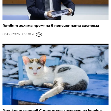
Готвят голяма промяна в пенсионната система
03.08.2026 | 09:38 ч.
218
Гръцкият остров Сирос търси гледачи на котки: