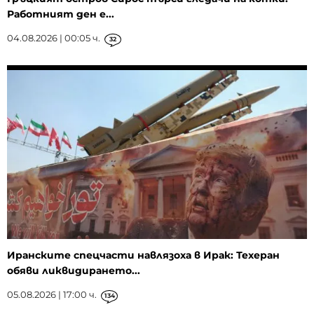
Работният ден е...
04.08.2026 | 00:05 ч.
32
Иранските спецчасти навлязоха в Ирак: Техеран
обяви ликвидирането...
05.08.2026 | 17:00 ч.
134