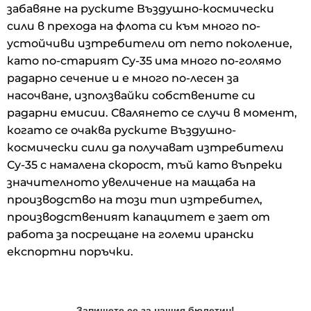
забавяне на руските Въздушно-космически
сили в прехода на флота си към много по-
устойчиви изтребители от пето поколение,
като по-старият Су-35 има много по-голямо
радарно сечение и е много по-лесен за
насочване, използвайки собствените си
радарни емисии. Свалянето се случи в момент,
когато се очаква руските Въздушно-
космически сили да получават изтребители
Су-35 с намалена скорост, тъй като въпреки
значителното увеличение на мащаба на
производство на този тип изтребител,
производственият капацитет е зает от
работа за посрещане на големи ирански
експортни поръчки.