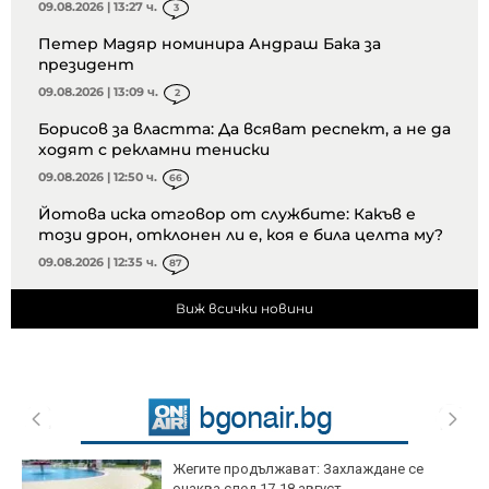
09.08.2026 | 13:27 ч.
3
Петер Мадяр номинира Андраш Бака за
президент
09.08.2026 | 13:09 ч.
2
Борисов за властта: Да всяват респект, а не да
ходят с рекламни тениски
09.08.2026 | 12:50 ч.
66
Йотова иска отговор от службите: Какъв е
този дрон, отклонен ли е, коя е била целта му?
09.08.2026 | 12:35 ч.
87
Виж всички новини
Жегите продължават: Захлаждане се
очаква след 17-18 август