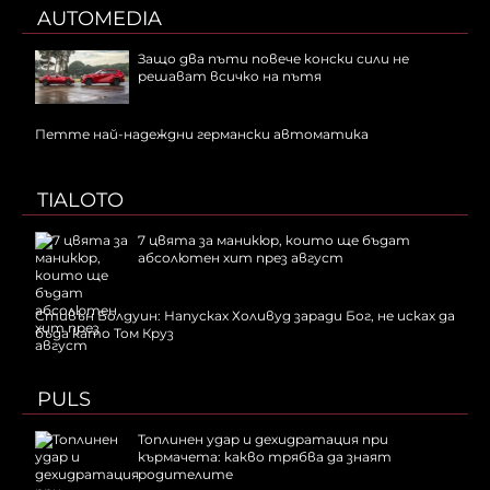
AUTOMEDIA
Защо два пъти повече конски сили не
решават всичко на пътя
Петте най-надеждни германски автоматика
TIALOTO
7 цвята за маникюр, които ще бъдат
абсолютен хит през август
Стивън Болдуин: Напусках Холивуд заради Бог, не исках да
бъда като Том Круз
PULS
Топлинен удар и дехидратация при
кърмачета: какво трябва да знаят
родителите