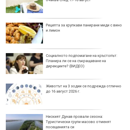
Рецепта за хрупкави панирани миди с вино
и лимон
Социалното подпомагане на кръстопът:
Планира ли се на съкращаване на
дирекциите? (ВИДЕО)
Животът на 3 зодии се подрежда отлично
до 16 август 2026 г.
Ниският Дунав провали сезона:
Туристически групи масово отменят
посещенията си