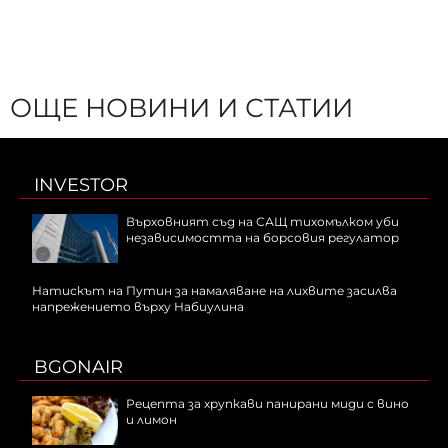
ОЩЕ НОВИНИ И СТАТИИ
INVESTOR
Върховният съд на САЩ тихомълком уби
независимостта на борсовия регулатор
Натискът на Путин за намаляване на лихвите засилва
напрежението върху Набиулина
BGONAIR
Рецепта за хрупкави панирани миди с вино
и лимон