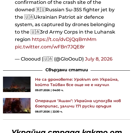
confirmation of the crash site of the
downed 🇷🇺Russian Su-35S fighter jet by
the 🇺🇦Ukrainian Patriot air defence
system, as captured by drones belonging
to the 🇺🇦3rd Army Corps in the Luhansk
region
https://t.co/dvDjQqBmMm
pic.twitter.com/wFBn7JQE8r
— Cloooud |🇺🇦 (@GloOouD)
July 8, 2026
Свързани статии
Не са дроновете: Урокът от Украйна,
който Тайван все още не е научил
09.07.2026 | 04:00 ч.
Операция "Ашан": Украйна използва нов
боеприпас, заличи 171 руски оръдия
08.07.2026 | 22:30 ч.
Украйна страда както от