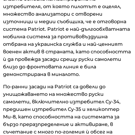
изтребителя, от която пилотът е оцелял,
множество анализатори с отворени
източници и медии съобщиха, че е отговорна
система Patriot. Patriot е най-дългообхватната
мобилна система за противовъздушна
отбрана на украинска служба и най-ценният
военен актив в страната, като способността
ѝ да провежда засади срещу руски самолети
близо до фронтовата линия е била
демонстрирана в миналото.
По-ранни засади на Patriot са довели до
унищожаването на множество руски
самолети, включително изтребител Су-34,
предишен изтребител Су-35 и хеликоптер
Ми-8, като способността на системата за
бързо преразпределение и активиране, в
съчетание с много по-големия ѝ обсег на