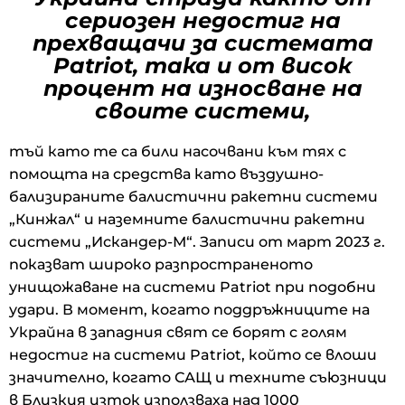
сериозен недостиг на
прехващачи за системата
Patriot, така и от висок
процент на износване на
своите системи,
тъй като те са били насочвани към тях с
помощта на средства като въздушно-
бализираните балистични ракетни системи
„Кинжал“ и наземните балистични ракетни
системи „Искандер-М“. Записи от март 2023 г.
показват широко разпространеното
унищожаване на системи Patriot при подобни
удари. В момент, когато поддръжниците на
Украйна в западния свят се борят с голям
недостиг на системи Patriot, който се влоши
значително, когато САЩ и техните съюзници
в Близкия изток използваха над 1000