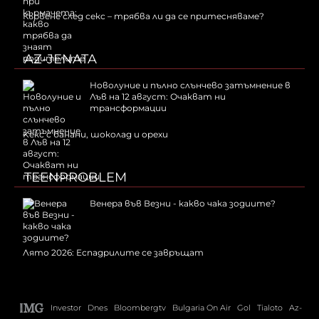
Кървене след секс – трябва ли да се притесняваме?
AZ-JENATA
Новолуние и пълно слънчево затъмнение в
Лъв на 12 август: Очакват ни
трансформации
Kекс с банани, шоколад и орехи
TEENPROBLEM
Венера във Везни - какво чака зодиите?
Лято 2026: Еспадрилите се завръщат
Investor
Dnes
Bloombergtv
Bulgaria On Air
Gol
Tialoto
Az-