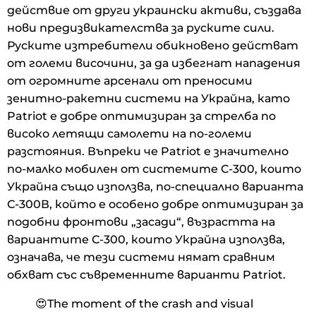
действие от други украински активи, създава
нови предизвикателства за руските сили.
Руските изтребители обикновено действат
от големи височини, за да избегнат нападения
от огромните арсенали от преносими
зенитно-ракетни системи на Украйна, като
Patriot е добре оптимизиран за стрелба по
високо летящи самолети на по-големи
разстояния. Въпреки че Patriot е значително
по-малко мобилен от системите С-300, които
Украйна също използва, по-специално варианта
С-300В, който е особено добре оптимизиран за
подобни фронтови „засади“, възрастта на
вариантите С-300, които Украйна използва,
означава, че тези системи нямат сравним
обхват със съвременните варианти Patriot.
😍The moment of the crash and visual