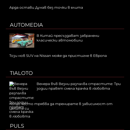
Арда остави Дунав без точки в елита
AUTOMEDIA
В Китай пресъздават забранени
класически автомобили
Този нов SUV на Nissan може да пристигне в Европа
TIALOTO
Венера във Везни разпалва страстите: Три
зодии правят смела крачка в любовта
Колко често трябва да тренирате в зависимост от
целите си
PULS