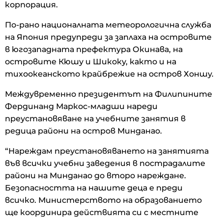
корпорация.
По-рано националната метеорологична служба
на Япония предупреди за заплаха на островите
в югозападната префектура Окинава, на
островите Кюшу и Шикоку, както и на
тихоокеанското крайбрежие на остров Хоншу.
Междувременно президентът на Филипините
Фердинанд Маркос-младши нареди
преустановяване на учебните занятия в
редица райони на остров Минданао.
“Нареждам преустановяването на занятията
във всички учебни заведения в пострадалите
райони на Минданао до второ нареждане.
Безопасността на нашите деца е преди
всичко. Министерството на образованието
ще координира действията си с местните