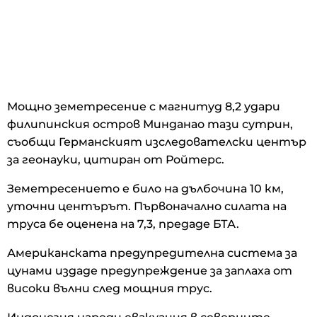
Мощно земетресение с магнитуд 8,2 удари
филипинския остров Минданао тази сутрин,
съобщи Германският изследователски център
за геонауки, цитиран от Ройтерс.
Земетресението е било на дълбочина 10 км,
уточни центърът. Първоначално силата на
труса бе оценена на 7,3, предаде БТА.
Американската предупредителна система за
цунами издаде предупреждение за заплаха от
високи вълни след мощния трус.