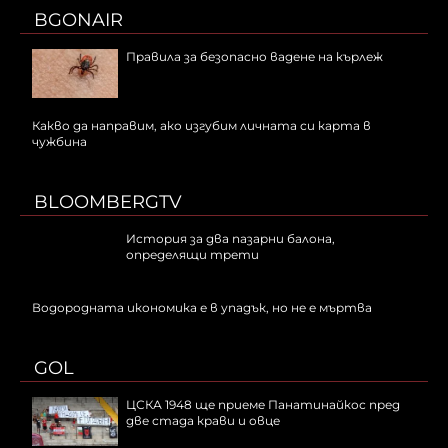
BGONAIR
Правила за безопасно вадене на кърлеж
Какво да направим, ако изгубим личната си карта в
чужбина
BLOOMBERGTV
История за два пазарни балона,
определящи трети
Водородната икономика е в упадък, но не е мъртва
GOL
ЦСКА 1948 ще приеме Панатинайкос пред
две стада крави и овце