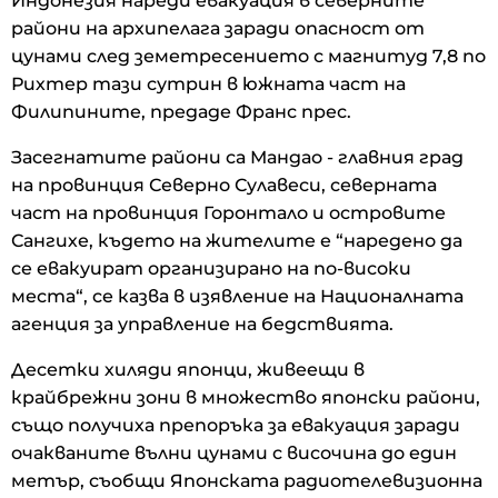
Индонезия нареди евакуация в северните
райони на архипелага заради опасност от
цунами след земетресението с магнитуд 7,8 по
Рихтер тази сутрин в южната част на
Филипините, предаде Франс прес.
Засегнатите райони са Мандао - главния град
на провинция Северно Сулавеси, северната
част на провинция Горонтало и островите
Сангихе, където на жителите е “наредено да
се евакуират организирано на по-високи
места“, се казва в изявление на Националната
агенция за управление на бедствията.
Десетки хиляди японци, живеещи в
крайбрежни зони в множество японски райони,
също получиха препоръка за евакуация заради
очакваните вълни цунами с височина до един
метър, съобщи Японската радиотелевизионна