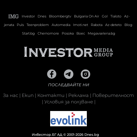
Investor
Dnes
Bloombergtv
Bulgaria On Air
Gol
Tialoto
Az-
jenata
Puls
Teenproblem
Automedia
Imoti.net
Rabota
Az-deteto
Blog
Start.bg
Chernomore
Posoka
Boec
Megavselena.bg
ПОСЛЕДВАЙТЕ НИ
За нас
|
Екип
|
Контакти
|
Реклама
|
Поверителност
|
Условия за ползване
|
Инвестор.БГ АД © 2001-2026 Dnes.bg