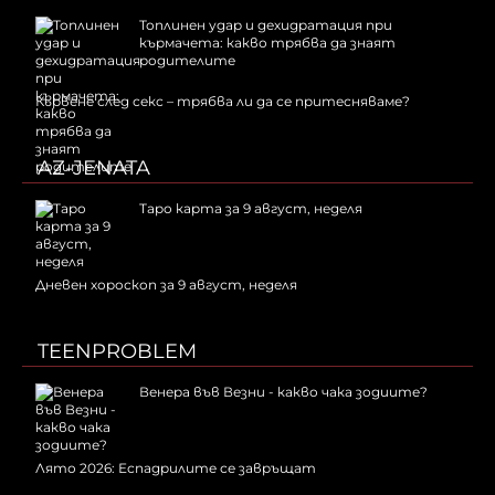
Топлинен удар и дехидратация при
кърмачета: какво трябва да знаят
родителите
Кървене след секс – трябва ли да се притесняваме?
AZ-JENATA
Таро карта за 9 август, неделя
Дневен хороскоп за 9 август, неделя
TEENPROBLEM
Венера във Везни - какво чака зодиите?
Лято 2026: Еспадрилите се завръщат