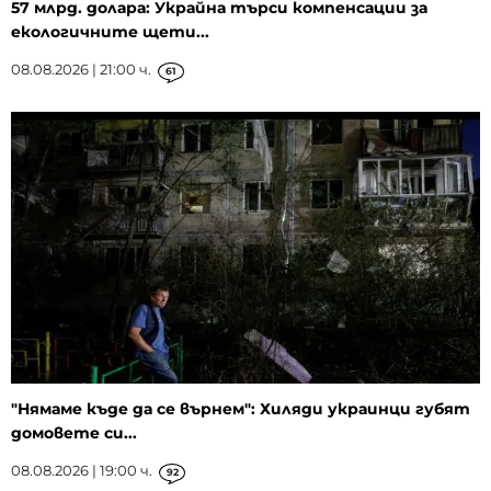
57 млрд. долара: Украйна търси компенсации за
екологичните щети...
08.08.2026 | 21:00 ч.
61
"Нямаме къде да се върнем": Хиляди украинци губят
домовете си...
08.08.2026 | 19:00 ч.
92