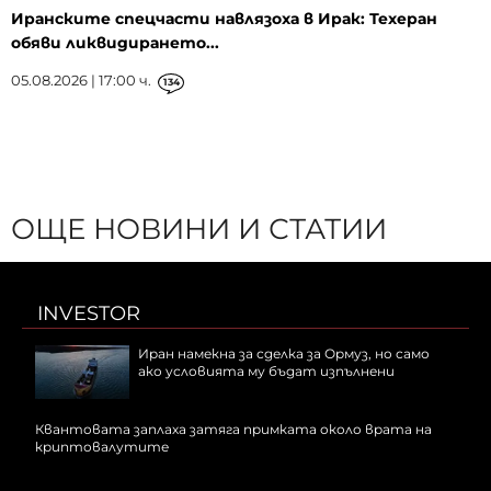
Иранските спецчасти навлязоха в Ирак: Техеран
обяви ликвидирането...
05.08.2026 | 17:00 ч.
134
ОЩЕ НОВИНИ И СТАТИИ
INVESTOR
Иран намекна за сделка за Ормуз, но само
ако условията му бъдат изпълнени
Квантовата заплаха затяга примката около врата на
криптовалутите