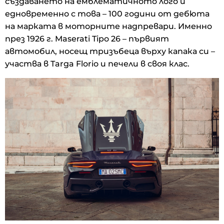
създаването на емблематичното лого и
едновременно с това – 100 години от дебюта
на марката в моторните надпревари. Именно
през 1926 г. Maserati Tipo 26 – първият
автомобил, носещ тризъбеца върху капака си –
участва в Targa Florio и печели в своя клас.