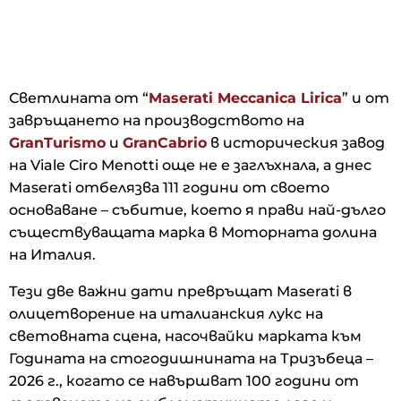
Светлината от “
Maserati Meccanica Lirica
” и от
завръщането на производството на
GranTurismo
и
GranCabrio
в историческия завод
на Viale Ciro Menotti още не е заглъхнала, а днес
Maserati отбелязва 111 години от своето
основаване – събитие, което я прави най-дълго
съществуващата марка в Моторната долина
на Италия.
Тези две важни дати превръщат Maserati в
олицетворение на италианския лукс на
световната сцена, насочвайки марката към
Годината на стогодишнината на Тризъбеца –
2026 г., когато се навършват 100 години от