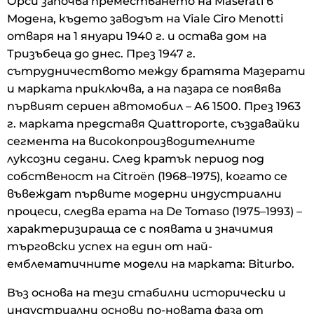
Орси започва преместването на Maserati в
Модена, където заводът на Viale Ciro Menotti
отваря на 1 януари 1940 г. и остава дом на
Тризъбеца до днес. През 1947 г.
сътрудничеството между братята Мазерати
и марката приключва, а на пазара се появява
първият сериен автомобил – A6 1500. През 1963
г. марката представя Quattroporte, създавайки
сегмента на високопроизводителните
луксозни седани. След кратък период под
собственост на Citroën (1968–1975), когато се
въвеждат първите модерни индустриални
процеси, следва ерата на De Tomaso (1975–1993) –
характеризираща се с появата и значимия
търговски успех на един от най-
емблематичните модели на марката: Biturbo.
Въз основа на тези стабилни исторически и
индустриални основи по-новата фаза от