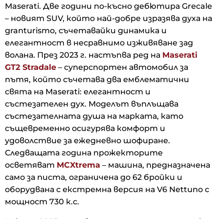
Maserati. Две години по-късно дебютира Grecale
– новият SUV, който най-добре изразява духа на
granturismo, съчетавайки динамика и
елегантност в несравнимо изживяване зад
волана. През 2023 г. настъпва ред на
Maserati
GT2 Stradale
– суперспортен автомобил за
пътя, който съчетава два емблематични
свята на Maserati: елегантност и
състезателен дух. Моделът въплъщава
състезателната душа на марката, като
същевременно осигурява комфорт и
удоволствие за ежедневно шофиране.
Следващата година прожекторите
осветяват
MCXtrema
– машина, предназначена
само за писта, ограничена до 62 бройки и
оборудвана с екстремна версия на V6 Nettuno с
мощност 730 к.с.