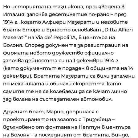
Но историята на тази икона, произведена в
Италия, започва десетилетие по-рано – през
1914 г., когато Алфиери Мазерати и неговите
братя Еторе и Ернесто основават „Ditta Alfieri
Maserati“ на Via de’ Pepoli 1A, в центъра на
Болоня. Според документа за регистрация на
фирмата новото дружество официално
започва дейността си на 1 декември 1914 г.
(като документът е подаден в общината на 14
декември). Братята Мазерати са били запалени
по механиката и обичали скоростта, като
самите те не се колебаели да се качат лично
зад волана на състезателен автомобил.
Другият брат, Марио, допринася с
проектирането на логото с Тризъбеца –
вдъхновено от фонтана на Нептун в центъра
на Болоня – а последният от братята, Биндо,