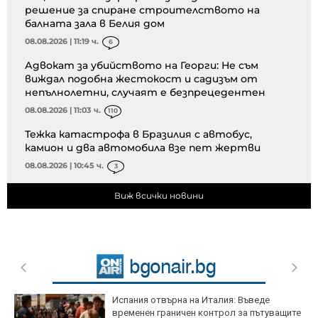
решение за спиране строителството на
балната зала в Белия дом
08.08.2026 | 11:19 ч.
6
Адвокат за убийството на Георги: Не съм
виждал подобна жестокост и садизъм от
непълнолетни, случаят е безпрецедентен
08.08.2026 | 11:03 ч.
110
Тежка катастрофа в Бразилия с автобус,
камион и два автомобила взе пет жертви
08.08.2026 | 10:45 ч.
3
Виж всички новини
Испания отвърна на Италия: Въведе
временен граничен контрол за пътуващите