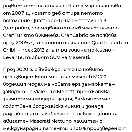
развитието на италианската марка започва
от 2007 г., когато дебютира петото
поколение Quattroporte на автосалона в
Детройт, последвано от емблематичното
GranTurismo в Женева. GranCabrio се появява
през 2009 г.; шестото поколение Quattroporte и
Ghibli – през 2013 г.; а три години по-късно –
Levante, първият SUV на Maserati.
През 2020 г. с въвеждането на новите
производствени линии за Maserati MC20 –
водещия модел на новата ера за марката –
заводът на Viale Ciro Menotti претърпява
значителна модернизация, включително
собствена бояджийска линия и зона за
разработка и сглобяване на революционния
двигател Maserati Nettuno, защитен с
международни патенти и 100% произведен от