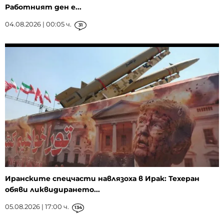
Работният ден е...
04.08.2026 | 00:05 ч.
31
Иранските спецчасти навлязоха в Ирак: Техеран
обяви ликвидирането...
05.08.2026 | 17:00 ч.
134