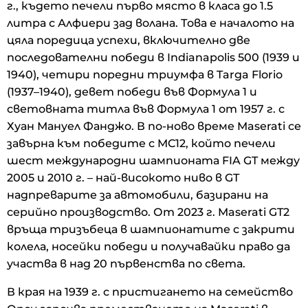
г., където печели първо място в класа до 1.5
литра с Алфиери зад волана. Това е началото на
цяла поредица успехи, включително две
последователни победи в Indianapolis 500 (1939 и
1940), четири поредни триумфа в Targa Florio
(1937–1940), девет победи във Формула 1 и
световната титла във Формула 1 от 1957 г. с
Хуан Мануел Фанджо. В по-ново време Maserati се
завърна към победите с MC12, който печели
шест международни шампионата FIA GT между
2005 и 2010 г. – най-високото ниво в GT
надпреварите за автомобили, базирани на
серийно производство. От 2023 г. Maserati GT2
връща тризъбеца в шампионатите с закрити
колела, носейки победи и получавайки право да
участва в над 20 първенства по света.
В края на 1939 г. с пристигането на семейство