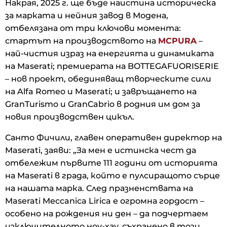
Накрая, 2025 г. ще бъде наистина историческа
за марката и нейния завод в Модена,
отбелязана от три ключови момента:
стартът на производството на
MCPURA
–
най-чистия израз на енергията и динамиката
на Maserati; премиерата на BOTTEGAFUORISERIE
– нов проект, обединяващ творческите сили
на Alfa Romeo и Maserati; и завръщането на
GranTurismo и GranCabrio в родния им дом за
новия производствен цикъл.
Санто Фичили, главен оперативен директор на
Maserati, заяви: „За мен е истинска чест да
отбележим първите 111 години от историята
на Maserati в града, който е пулсиращото сърце
на нашата марка. След празненствата на
Maserati Meccanica Lirica е огромна гордост –
особено на рождения ни ден – да подчертаем
изключителното ноу-хау, съхранено в този