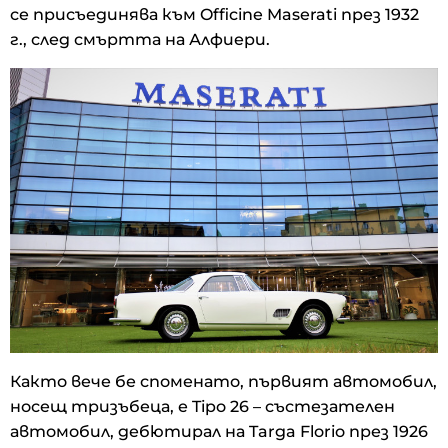
се присъединява към Officine Maserati през 1932
г., след смъртта на Алфиери.
Както вече бе споменато, първият автомобил,
носещ тризъбеца, е Tipo 26 – състезателен
автомобил, дебютирал на Targa Florio през 1926