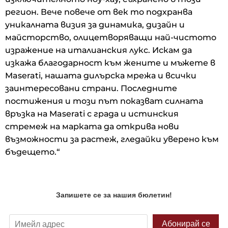
регион. Вече повече от век то подхранва
уникалната визия за динамика, дизайн и
майсторство, олицетворяващи най-чистото
изражение на италианския лукс. Искам да
изкажа благодарност към жените и мъжете в
Maserati, нашата дилърска мрежа и всички
заинтересовани страни. Последните
постижения и този път показват силната
връзка на Maserati с града и истинския
стремеж на марката да открива нови
възможности за растеж, гледайки уверено към
бъдещето.“