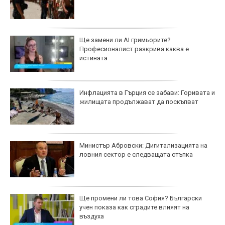
Ще замени ли AI гримьорите?
Професионалист разкрива каква е
истината
Инфлацията в Гърция се забави: Горивата и
жилищата продължават да поскъпват
Министър Абровски: Дигитализацията на
ловния сектор е следващата стъпка
Ще промени ли това София? Български
учен показа как сградите влияят на
въздуха