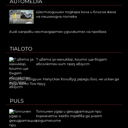
AUTOMEDIA
Шестгодишен подкара кола и блъсна жена
на пешеходна пътека
Audi направи нестандартен удължител на пробега
TIALOTO
7 цвята за маникюр, които ще бъдат
абсолютен хит през август
Стивън Болдуин: Напусках Холивуд заради Бог, не исках да
бъда като Том Круз
PULS
Топлинен удар и дехидратация при
кърмачета: какво трябва да знаят
родителите