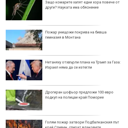
Защо комарите хапят едни хора повече от
други? Науката има обяснение
Пожар унищожи покрива на бивша
гимназия в Монтана
Нетаняху отхвърли плана на Тръмп за Газа:
Израел няма да се изтегли
Дрогиран шофьор предложи 100 евро
подкуп на полицаи край Поморие
Голям пожар затвори Подбалканския път
край Сливен, спират влаковете