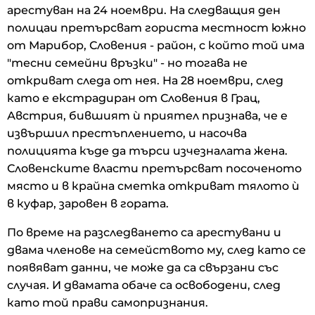
арестуван на 24 ноември. На следващия ден
полицаи претърсват гориста местност южно
от Марибор, Словения - район, с който той има
"тесни семейни връзки" - но тогава не
откриват следа от нея. На 28 ноември, след
като е екстрадиран от Словения в Грац,
Австрия, бившият ѝ приятел признава, че е
извършил престъплението, и насочва
полицията къде да търси изчезналата жена.
Словенските власти претърсват посоченото
място и в крайна сметка откриват тялото ѝ
в куфар, заровен в гората.
По време на разследването са арестувани и
двама членове на семейството му, след като се
появяват данни, че може да са свързани със
случая. И двамата обаче са освободени, след
като той прави самопризнания.