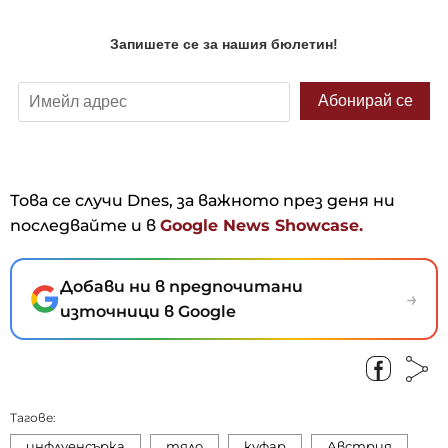
Това се случи Dnes, за важното през деня ни
последвайте и в
Google News Showcase.
Добави ни в предпочитани
→
източници в Google
Тагове:
инфлуенсърка
тяло
куфар
Австрия