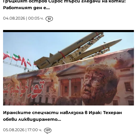
Гръцкият остров Сирос търси гледачи на котки:
Работният ден е...
04.08.2026 | 00:05 ч.
32
Иранските спецчасти навлязоха в Ирак: Техеран
обяви ликвидирането...
05.08.2026 | 17:00 ч.
137