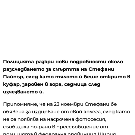
Полицията разкри нови подробности около
разследването за смъртта на Стефани
Пайпър, след като тялото ѝ беше открито в
куфар, заровен в гора, седмица след
изчезването ѝ.
Припомняме, че на 23 ноември Стефани бе
обявена за издирване от свой колега, след като
не се появява на насрочена фотосесия,
съобщиха по-рано в прессъобщение от
полицията в федерална провинция Щирия,