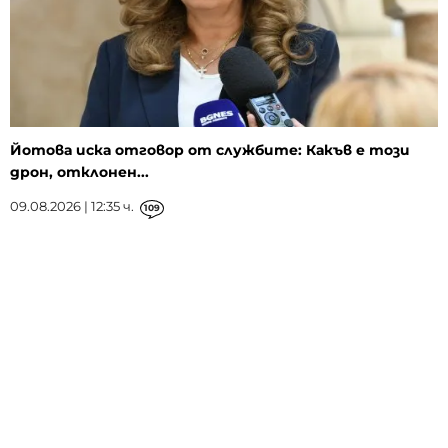
Йотова иска отговор от службите: Какъв е този
дрон, отклонен...
09.08.2026 | 12:35 ч.
109