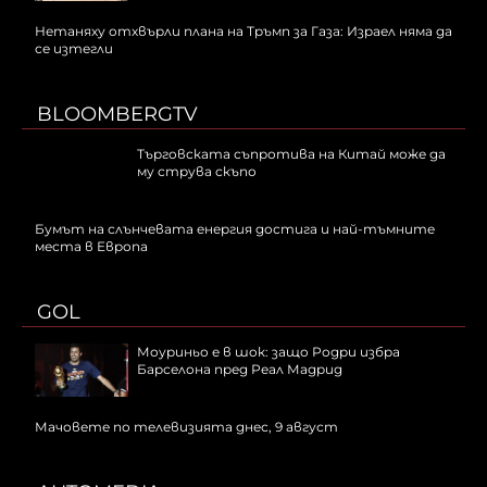
Нетаняху отхвърли плана на Тръмп за Газа: Израел няма да
се изтегли
BLOOMBERGTV
Търговската съпротива на Китай може да
му струва скъпо
Бумът на слънчевата енергия достига и най-тъмните
места в Европа
GOL
Моуриньо е в шок: защо Родри избра
Барселона пред Реал Мадрид
Мачовете по телевизията днес, 9 август