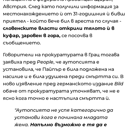
Австрия. След като получили информация за
местонахождението ѝ от 31-годишния ѝ бивш
приятел - който вече бил в ареста по случая -
словенските власти открили тялото ѝ в
куфар, заровен в гора,
се посочва в
съобщението.
Говорители на прокуратурата в Грац тогава
заявиха пред
People
, че аутопсията е
установила, че Пайпър е била подложена на
насилие и е била удушена преди смъртта си. В
ново изявление пред германското издание
Bild
обаче от прокуратурата уточняват, че не е
ясно кога точно е настъпила смъртта ѝ.
"Аутопсията не успя категорично да
установи кога е починала младата
жена.
Напълно възможно е тя да е