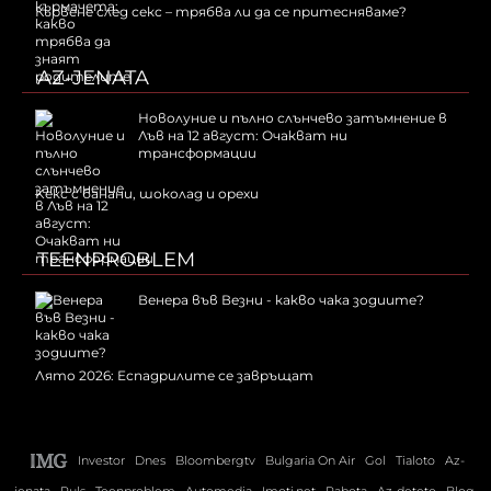
Кървене след секс – трябва ли да се притесняваме?
AZ-JENATA
Новолуние и пълно слънчево затъмнение в
Лъв на 12 август: Очакват ни
трансформации
Kекс с банани, шоколад и орехи
TEENPROBLEM
Венера във Везни - какво чака зодиите?
Лято 2026: Еспадрилите се завръщат
Investor
Dnes
Bloombergtv
Bulgaria On Air
Gol
Tialoto
Az-