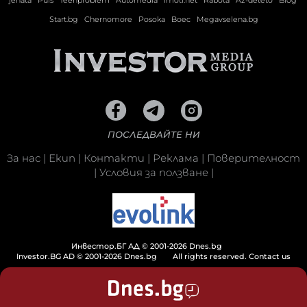
jenata
Puls
Teenproblem
Automedia
Imoti.net
Rabota
Az-deteto
Blog
Start.bg
Chernomore
Posoka
Boec
Megavselena.bg
ПОСЛЕДВАЙТЕ НИ
За нас
|
Екип
|
Контакти
|
Реклама
|
Поверителност
|
Условия за ползване
|
Инвестор.БГ АД © 2001-2026 Dnes.bg
Investor.BG AD © 2001-2026 Dnes.bg
All rights reserved.
Contact us