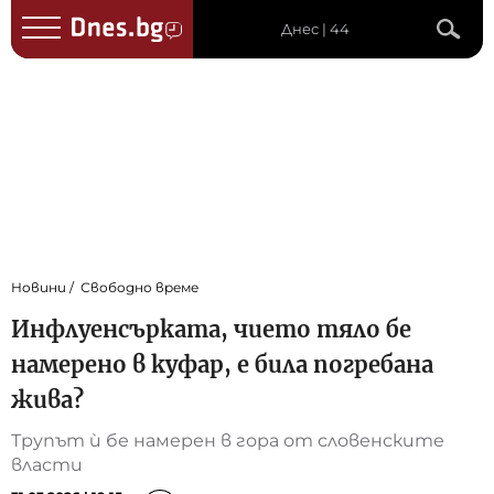
Днес | 44
Новини
Свободно време
Инфлуенсърката, чието тяло бе
намерено в куфар, е била погребана
жива?
Трупът ѝ бе намерен в гора от словенските
власти