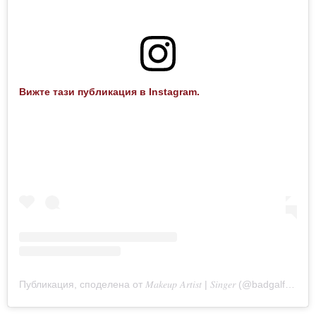
Вижте тази публикация в Instagram.
Публикация, споделена от 𝑀𝑎𝑘𝑒𝑢𝑝 𝐴𝑟𝑡𝑖𝑠𝑡 | 𝑆𝑖𝑛𝑔𝑒𝑟 (@badgalfani)