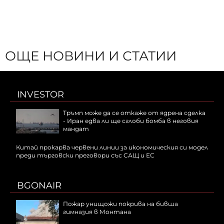
ОЩЕ НОВИНИ И СТАТИИ
INVESTOR
Тръмп може да се откаже от ядрена сделка
- Иран едва ли ще сглоби бомба в неговия
мандат
Китай прокарва червени линии за икономическия си модел
преди търговски преговори със САЩ и ЕС
BGONAIR
Пожар унищожи покрива на бивша
гимназия в Монтана