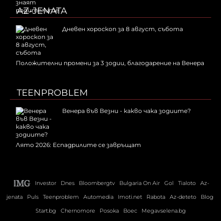
AZ-JENATA
Дневен хороскоп за 8 август, събота
Положителни промени за 3 зодии, благодарение на Венера
TEENPROBLEM
Венера във Везни - какво чака зодиите?
Лято 2026: Еспадрилите се завръщат
Investor
Dnes
Bloombergtv
Bulgaria On Air
Gol
Tialoto
Az-
jenata
Puls
Teenproblem
Automedia
Imoti.net
Rabota
Az-deteto
Blog
Start.bg
Chernomore
Posoka
Boec
Megavselena.bg