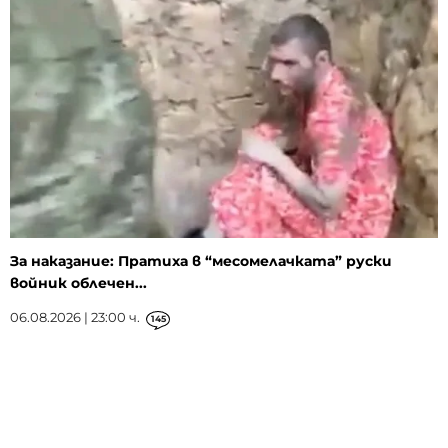
За наказание: Пратиха в “месомелачката” руски
войник облечен...
06.08.2026 | 23:00 ч.
145