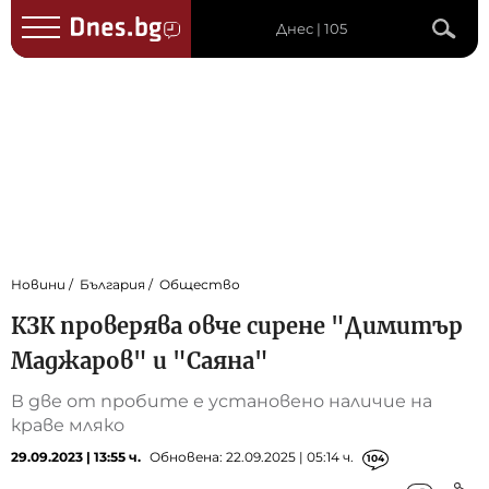
Днес | 105
Новини
България
Общество
КЗК проверява овче сирене "Димитър
Maджapoв" и "Саяна"
В две от пробите е установено наличие на
краве мляко
29.09.2023 | 13:55 ч.
Обновена: 22.09.2025 | 05:14 ч.
104