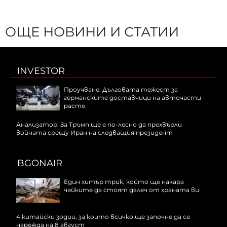
ОЩЕ НОВИНИ И СТАТИИ
INVESTOR
Проучване: Дълговата тежест за
германските доставчици на авточасти
расте
Анализатор: За Тръмп ще е по-лесно да прехвърли
войната срещу Иран на следващия президент
BGONAIR
Един хитър трик, който ще накара
чайките да стоят далеч от храната ви
4 китайски зодии, за които всичко ще започне да се
нарежда на 8 август