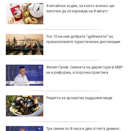
4 китайски зодии, за които всичко ще
започне да се нарежда на 8 август
Топ 10 на най-добрите "дубликати" на
пренаселените туристически дестинации
Филип Гунев: Смяната на директори в МВР
не е реформа, а порочна практика
Рецепта за ароматни задушени миди
Три смени по 8 часа и два отчета дневно: