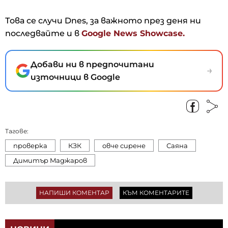
Това се случи Dnes, за важното през деня ни
последвайте и в
Google News Showcase.
Добави ни в предпочитани
→
източници в Google
Тагове:
проверка
КЗК
овче сирене
Саяна
Димитъp Maджapoв
НАПИШИ КОМЕНТАР
КЪМ КОМЕНТАРИТЕ