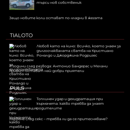
търси нов собственик
Защо новите коли остават по-хладни в жегата
TIALOTO
Любов като на кино: Всичко, което знаем за
дългоочакваната сватба на Кристиано
Роналдо и Джорджина Родригес
11 години след развода: Антонио Бандерас и Мелани
Грифит остават най-добри приятели
PULS
Топлинен удар и дехидратация при
кърмачета: какво трябва да знаят
родителите
Кървене след секс – трябва ли да се притесняваме?