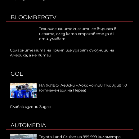
BLOOMBERGTV
Технологичните гиганти се върнаха в
играта, след като страховете за AI
отшумяват
Соларните мита на Тръмп ще ударят съюзници на
Америка, а не Китай
GOL
НА ЖИВО: Левски – Локомотив Пловдив 1:0
(отменен гол на Переа)
Слабак изгони Зидан
AUTOMEDIA
Toyota Land Cruiser на 999 999 километра