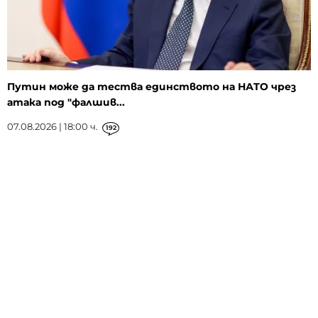
Путин може да тества единството на НАТО чрез
атака под "фалшив...
07.08.2026 | 18:00 ч.
192