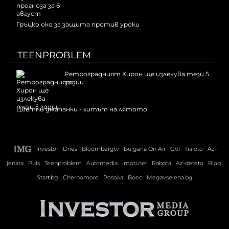
Гръцко око за защита против уроки
TEENPROBLEM
Ретроградният Хирон ще излекува тези 5
зодии
Цветни джапанки - хитът на лятото
Investor
Dnes
Bloombergtv
Bulgaria On Air
Gol
Tialoto
Az-
jenata
Puls
Teenproblem
Automedia
Imoti.net
Rabota
Az-deteto
Blog
Start.bg
Chernomore
Posoka
Boec
Megavselena.bg