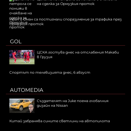
на сделка за Ормузкия проток
Иран и Оман са постигнали споразумение за трафика през
Ормузкия проток
GOL
ЦСКА гостува днес на отслабения Макаби
в Грузия
Спортът по телевизията днес, 6 август
AUTOMEDIA
Създателят на Juke поема глобалния
дизайн на Nissan
Китай забранява сините светлини на автопилота