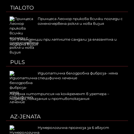
TIALOTO
Принцеса Леонор прикова всички погледи с
огненочервена рокля и нова визия
Топ 9 тенденции при летните сандали за елегантна и
модерна визия
PULS
Идиопатична белодробна фиброза- няма
специфично лечение
Лазерна литотрипсия на конкремент в уретера –
подходи, показания и противопоказания
AZ-JENATA
Нумерологична прогноза за 6 август