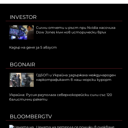
INVESTOR
Силни отчети и ръст при Nvidia насочиха
Dow Jones към нов исторически връх
Кадър на деня за 5 август
BGONAIR
ГДБОП и Украйна задържаха международен
наркотрафикант в наш морски курорт
Украйна: Русия разполага севернокорейски сили със 120
балистични ракети
BLOOMBERGTV
Цената на петрола се понижи в очакване