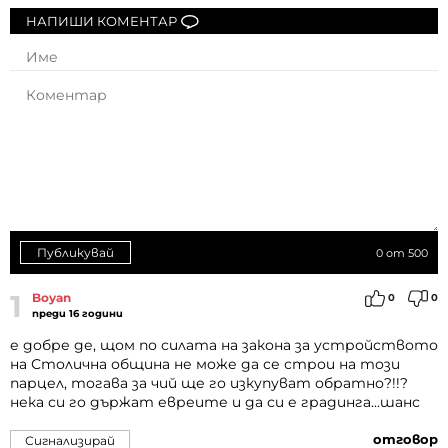
НАПИШИ КОМЕНТАР
Публикувай
0
от 500
1
Boyan
0
0
преди 16 години
е добре де, щом по силата на закона за устройството
на Столична община не може да се строи на този
парцел, тогава за чий ще го изкупуват обратно?!!?
нека си го държат евреите и да си е градинга...шанс
отговор
Сигнализирай