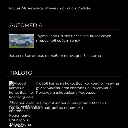
Косич: Можехме да вземем точка от Левски
AUTOMEDIA
Toyota Land Cruiser на 999 999 километра
търси нов собственик
Защо новите коли остават по-хладни в жегата
TIALOTO
Любов като на кино: Всичко, което знаем за
дългоочакваната сватба на Кристиано
Роналдо и Джорджина Родригес
11 години след развода: Антонио Бандерас и Мелани
Грифит остават най-добри приятели
PULS