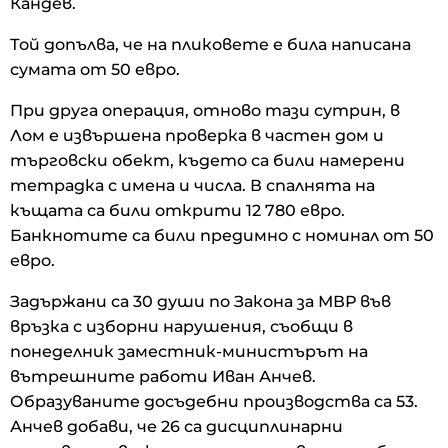
Кандев.
Той допълва, че на пликовете е била написана
сумата от 50 евро.
При друга операция, отново тази сутрин, в
Лом е извършена проверка в частен дом и
търговски обект, където са били намерени
тетрадка с имена и числа. В спалнята на
къщата са били открити 12 780 евро.
Банкнотите са били предимно с номинал от 50
евро.
Задържани са 30 души по Закона за МВР във
връзка с изборни нарушения, съобщи в
понеделник заместник-министърът на
вътрешните работи Иван Анчев.
Образуваните досъдебни производства са 53.
Анчев добави, че 26 са дисциплинарни