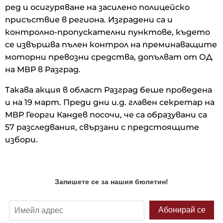
ред и осигуряване на засилено полицейско
присъствие в региона. Изградени са и
контролно-пропускателни пунктове, където
се извършва пълен контрол на преминаващите
моторни превозни средства, допълват от ОД
на МВР в Разград.
Такава акция в област Разград беше проведена
и на 19 март. Преди дни и.д. главен секретар на
МВР Георги Кандев посочи, че са образувани са
57 разследвания, свързани с предстоящите
избори.