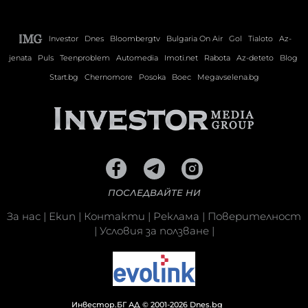
Investor
Dnes
Bloombergtv
Bulgaria On Air
Gol
Tialoto
Az-
jenata
Puls
Teenproblem
Automedia
Imoti.net
Rabota
Az-deteto
Blog
Start.bg
Chernomore
Posoka
Boec
Megavselena.bg
ПОСЛЕДВАЙТЕ НИ
За нас
|
Екип
|
Контакти
|
Реклама
|
Поверителност
|
Условия за ползване
|
Инвестор.БГ АД © 2001-2026 Dnes.bg