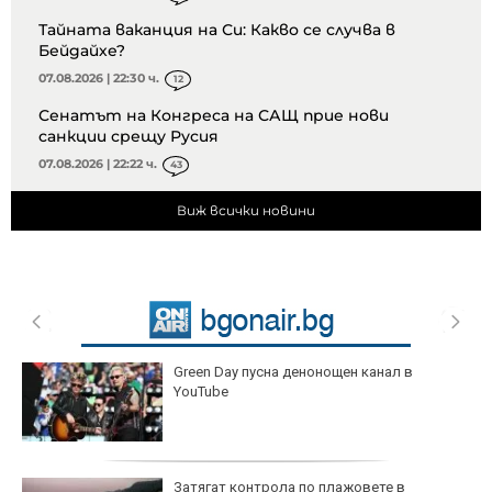
Тайната ваканция на Си: Какво се случва в
Бейдайхе?
07.08.2026 | 22:30 ч.
12
Сенатът на Конгреса на САЩ прие нови
санкции срещу Русия
07.08.2026 | 22:22 ч.
43
Виж всички новини
Green Day пусна денонощен канал в
YouTube
Затягат контрола по плажовете в