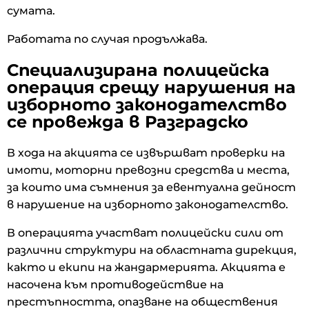
сумата.
Работата по случая продължава.
Специализирана полицейска
операция срещу нарушения на
изборното законодателство
се провежда в Разградско
В хода на акцията се извършват проверки на
имоти, моторни превозни средства и места,
за които има съмнения за евентуална дейност
в нарушение на изборното законодателство.
В операцията участват полицейски сили от
различни структури на областната дирекция,
както и екипи на жандармерията. Акцията е
насочена към противодействие на
престъпността, опазване на обществения