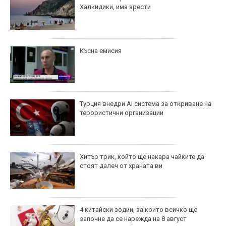
Халкидики, има арести
Късна емисия
Турция внедри AI система за откриване на
терористични организации
Хитър трик, който ще накара чайките да
стоят далеч от храната ви
4 китайски зодии, за които всичко ще
започне да се нарежда на 8 август