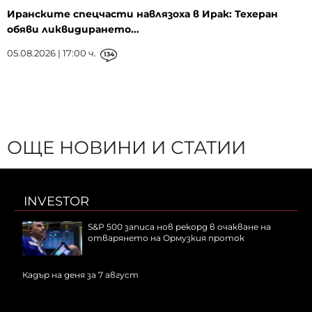
Иранските спецчасти навлязоха в Ирак: Техеран
обяви ликвидирането...
05.08.2026 | 17:00 ч.
134
ОЩЕ НОВИНИ И СТАТИИ
INVESTOR
S&P 500 записа нов рекорд в очакване на
отварянето на Ормузкия проток
Кадър на деня за 7 август