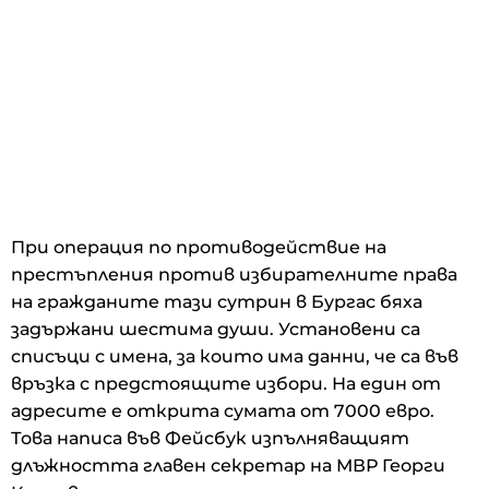
При операция по противодействие на
престъпления против избирателните права
на гражданите тази сутрин в Бургас бяха
задържани шестима души. Установени са
списъци с имена, за които има данни, че са във
връзка с предстоящите избори. На един от
адресите е открита сумата от 7000 евро.
Това написа във Фейсбук изпълняващият
длъжността главен секретар на МВР Георги