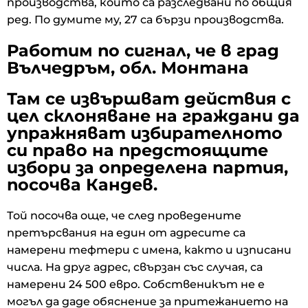
производства, които са разследвани по общия
ред. По думите му, 27 са бързи производства.
Работим по сигнал, че в град
Вълчедръм, обл. Монтана
Там се извършват действия с
цел склоняване на граждани да
упражняват избирателното
си право на предстоящите
избори за определена партия,
посочва Кандев.
Той посочва още, че след проведените
претърсвания на един от адресите са
намерени тефтери с имена, както и изписани
числа. На друг адрес, свързан със случая, са
намерени 24 500 евро. Собственикът не е
могъл да даде обяснение за притежанието на