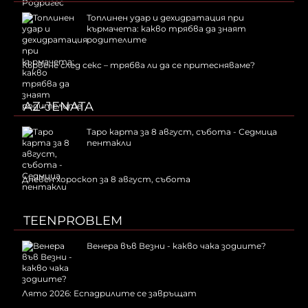
Топлинен удар и дехидратация при
кърмачета: какво трябва да знаят
родителите
Кървене след секс – трябва ли да се притесняваме?
AZ-JENATA
Таро карта за 8 август, събота - Седмица
пентакли
Дневен хороскоп за 8 август, събота
TEENPROBLEM
Венера във Везни - какво чака зодиите?
Лято 2026: Еспадрилите се завръщат