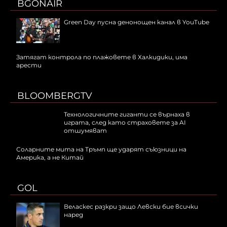
BGONAIR
Green Day пусна денонощен канал в YouTube
Затягат контрола по плажовете в Халкидики, има
арести
BLOOMBERGTV
Технологичните гиганти се върнаха в
играта, след като страховете за AI
отшумяват
Соларните мита на Тръмп ще ударят съюзници на
Америка, а не Китай
GOL
Веласкес разкри защо Левски бие всички
наред