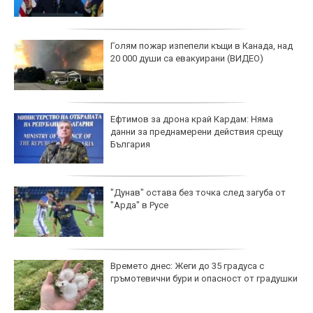
Голям пожар изпепели къщи в Канада, над
20 000 души са евакуирани (ВИДЕО)
Ефтимов за дрона край Кардам: Няма
данни за преднамерени действия срещу
България
"Дунав" остава без точка след загуба от
"Арда" в Русе
Времето днес: Жеги до 35 градуса с
гръмотевични бури и опасност от градушки