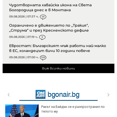
Чудотворната хавайска икона на Света
Богородица днес е в Монтана
09.08.2026 | 07:37 ч.
46
Ограничено е движението по „Тракия“,
„Струма“ и през Кресненското дефиле
09.08.2026 | 07:19 ч.
0
Евростат: Българският мъж работи най-малко
в ЕС, холандецът бичи 10 години повече
09.08.2026 | 07:00 ч.
109
Виж всички новини
Ракът на Байдън се е разпространил по
тялото му