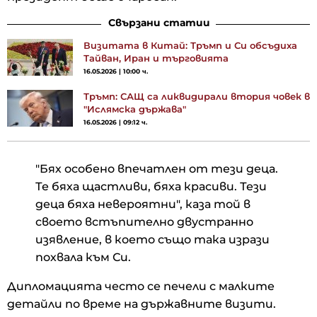
Свързани статии
Визитата в Китай: Тръмп и Си обсъдиха
Тайван, Иран и търговията
16.05.2026 | 10:00 ч.
Тръмп: САЩ са ликвидирали втория човек в
"Ислямска държава"
16.05.2026 | 09:12 ч.
"Бях особено впечатлен от тези деца.
Те бяха щастливи, бяха красиви. Тези
деца бяха невероятни", каза той в
своето встъпително двустранно
изявление, в което също така изрази
похвала към Си.
Дипломацията често се печели с малките
детайли по време на държавните визити.