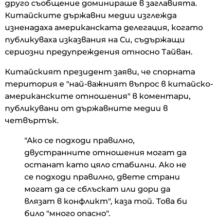
друго съобщение доминираше в заглавията.
Китайските държавни медии изглежда
изненадаха американската делегация, когато
публикуваха изказвания на Си, съдържащи
сериозни предупреждения относно Тайван.
Китайският президент заяви, че спорната
територия е "най-важният въпрос в китайско-
американските отношения" в коментари,
публикувани от държавните медии в
четвъртък.
"Ако се подходи правилно,
двустранните отношения могат да
останат като цяло стабилни. Ако не
се подходи правилно, двете страни
могат да се сблъскат или дори да
влязат в конфликт", каза той. Това би
било "много опасно".