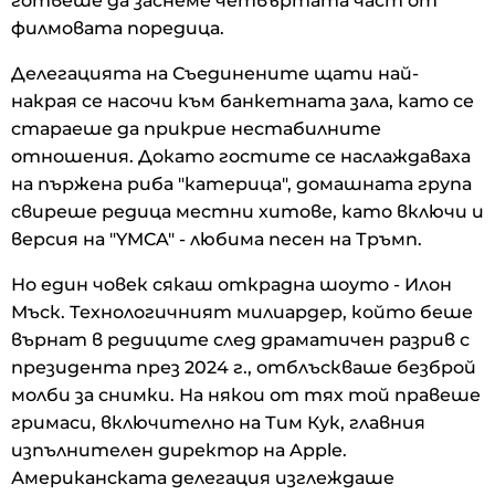
готвеше да заснеме четвъртата част от
филмовата поредица.
Делегацията на Съединените щати най-
накрая се насочи към банкетната зала, като се
стараеше да прикрие нестабилните
отношения. Докато гостите се наслаждаваха
на пържена риба "катерица", домашната група
свиреше редица местни хитове, като включи и
версия на "YMCA" - любима песен на Тръмп.
Но един човек сякаш открадна шоуто - Илон
Мъск. Технологичният милиардер, който беше
върнат в редиците след драматичен разрив с
президента през 2024 г., отблъскваше безброй
молби за снимки. На някои от тях той правеше
гримаси, включително на Тим Кук, главния
изпълнителен директор на Apple.
Американската делегация изглеждаше