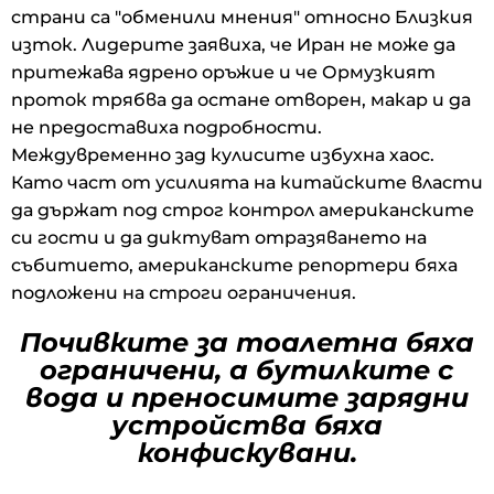
страни са "обменили мнения" относно Близкия
изток. Лидерите заявиха, че Иран не може да
притежава ядрено оръжие и че Ормузкият
проток трябва да остане отворен, макар и да
не предоставиха подробности.
Междувременно зад кулисите избухна хаос.
Като част от усилията на китайските власти
да държат под строг контрол американските
си гости и да диктуват отразяването на
събитието, американските репортери бяха
подложени на строги ограничения.
Почивките за тоалетна бяха
ограничени, а бутилките с
вода и преносимите зарядни
устройства бяха
конфискувани.