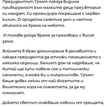
Президентът Тръмп показа видима
привързаност към малките деца през втория
си мандат. Си организира посрещане с червен
килим, 21-оръдейна салютна залп и частна
обиколка на Храма на небето.
И тогава дойде време за преговори с висок
залог.
Войната в Иран доминираше в заглавията и
накара президента да отложи посещението с
няколко седмици. Белият дом се надяваше, че
Китай ще купи повече соя и пътнически
самолети, а може би и микрочипове. Тръмп
беше довел някои от най-богатите и
влиятелни хора на планетата, за да му
помогнат.
Докато светът очакваше новини от срещата,