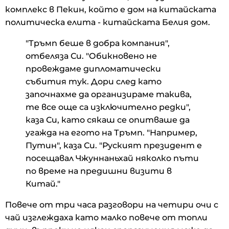
комплекс в Пекин, който е дом на китайската
политическа елита - китайската Белия дом.
"Тръмп беше в добра компания",
отбеляза Си. "Обикновено не
провеждаме дипломатически
събития тук. Дори след като
започнахме да организираме такива,
те все още са изключително редки",
каза Си, като сякаш се опитваше да
угажда на егото на Тръмп. "Например,
Путин", каза Си. "Руският президент е
посещавал Чжуннаньхай няколко пъти
по време на предишни визити в
Китай."
Повече от три часа разговори на четири очи с
чай изглеждаха като малко повече от топли