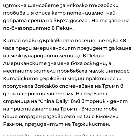
изтъкна шансовете за няколко търговски
пробива и я описа като потенциално "най-
добрата среща на върха досега". Но тя започна
по-благоприятно в Пекин.
Китай обяви държавното посещение едва 48
часа преди американският президент да кацне
на международното летище в Пекин.
Американските знамена бяха оскъдни, а
местните жители проявяваха малък интерес.
Китайските държавни медии практически
пропуснаха всякакво споменаване на Тръмп в
деня на пристигането му. На първата
страница на "China Daily" във вторник - денят
на пристигането на Тръмп - вместо това
беше отразен разговорът на Си с Емомали
Рахмон, президентът на Таджикистан.