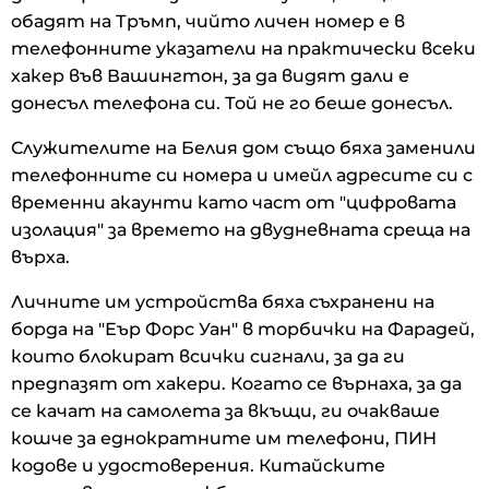
обадят на Тръмп, чийто личен номер е в
телефонните указатели на практически всеки
хакер във Вашингтон, за да видят дали е
донесъл телефона си. Той не го беше донесъл.
Служителите на Белия дом също бяха заменили
телефонните си номера и имейл адресите си с
временни акаунти като част от "цифровата
изолация" за времето на двудневната среща на
върха.
Личните им устройства бяха съхранени на
борда на "Еър Форс Уан" в торбички на Фарадей,
които блокират всички сигнали, за да ги
предпазят от хакери. Когато се върнаха, за да
се качат на самолета за вкъщи, ги очакваше
кошче за еднократните им телефони, ПИН
кодове и удостоверения. Китайските