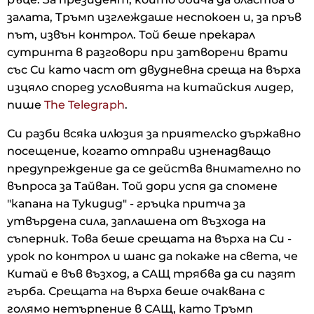
залата, Тръмп изглеждаше неспокоен и, за пръв
път, извън контрол. Той беше прекарал
сутринта в разговори при затворени врати
със Си като част от двудневна среща на върха
изцяло според условията на китайския лидер,
пише
The Telegraph
.
Си разби всяка илюзия за приятелско държавно
посещение, когато отправи изненадващо
предупреждение да се действа внимателно по
въпроса за Тайван. Той дори успя да спомене
"капана на Тукидид" - гръцка притча за
утвърдена сила, заплашена от възхода на
съперник. Това беше срещата на върха на Си -
урок по контрол и шанс да покаже на света, че
Китай е във възход, а САЩ трябва да си пазят
гърба. Срещата на върха беше очаквана с
голямо нетърпение в САЩ, като Тръмп