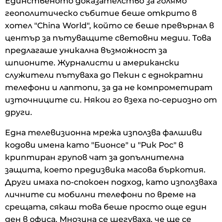
Единственото доказателство за голямо
геополитическо събитие беше открито в
хотел "China World", който се беше превърнал в
център за пътуващите световни медии. Това
предлагаше уникална възможност за
шпионите. Журналисти и американски
служители пътуваха до Пекин с еднократни
телефони и лаптопи, за да не компрометират
източниците си. Някои го взеха по-сериозно от
други.
Една телевизионна мрежа използва фалшиви
кодови имена като "Бионсе" и "Рик Рос" в
криптиран групов чат за допълнителна
защита, което предизвика масова бъркотия.
Други имаха по-спокоен подход, като използваха
личните си мобилни телефони по време на
срещата, сякаш това беше просто още един
ден в офиса. Мнозина се шегуваха, че ще се