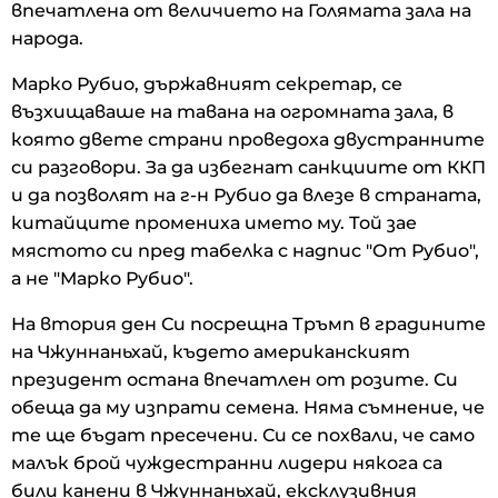
впечатлена от величието на Голямата зала на
народа.
Марко Рубио, държавният секретар, се
възхищаваше на тавана на огромната зала, в
която двете страни проведоха двустранните
си разговори. За да избегнат санкциите от ККП
и да позволят на г-н Рубио да влезе в страната,
китайците промениха името му. Той зае
мястото си пред табелка с надпис "От Рубио",
а не "Марко Рубио".
На втория ден Си посрещна Тръмп в градините
на Чжуннаньхай, където американският
президент остана впечатлен от розите. Си
обеща да му изпрати семена. Няма съмнение, че
те ще бъдат пресечени. Си се похвали, че само
малък брой чуждестранни лидери някога са
били канени в Чжуннаньхай, ексклузивния