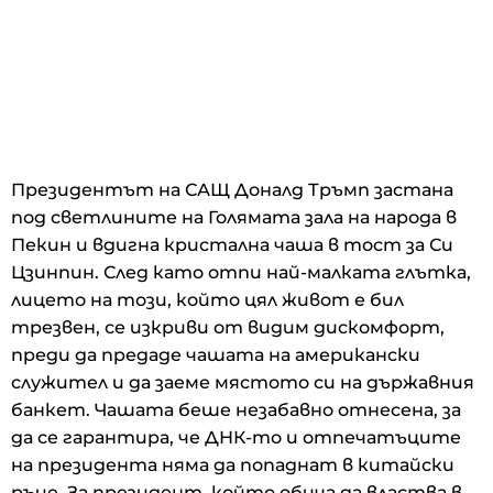
Президентът на САЩ Доналд Тръмп застана
под светлините на Голямата зала на народа в
Пекин и вдигна кристална чаша в тост за Си
Цзинпин. След като отпи най-малката глътка,
лицето на този, който цял живот е бил
трезвен, се изкриви от видим дискомфорт,
преди да предаде чашата на американски
служител и да заеме мястото си на държавния
банкет. Чашата беше незабавно отнесена, за
да се гарантира, че ДНК-то и отпечатъците
на президента няма да попаднат в китайски
ръце. За президент, който обича да властва в