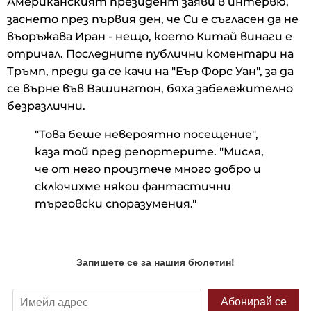
Американският президент заяви в интервю,
заснето през първия ден, че Си е съгласен да не
въоръжава Иран - нещо, което Китай винаги е
отричал. Последните публични коментари на
Тръмп, преди да се качи на "Еър Форс Уан", за да
се върне във Вашингтон, бяха забележително
безразлични.
"Това беше невероятно посещение",
каза той пред репортерите. "Мисля,
че от него произтече много добро и
сключихме някои фантастични
търговски споразумения."