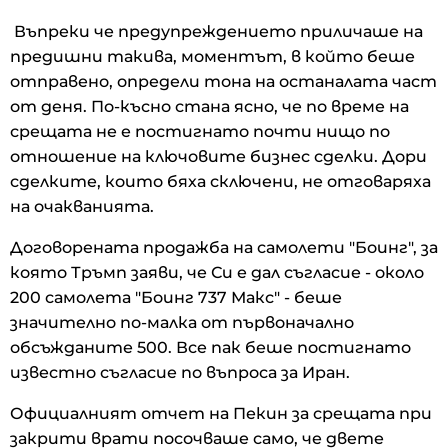
Въпреки че предупреждението приличаше на
предишни такива, моментът, в който беше
отправено, определи тона на останалата част
от деня. По-късно стана ясно, че по време на
срещата не е постигнато почти нищо по
отношение на ключовите бизнес сделки. Дори
сделките, които бяха сключени, не отговаряха
на очакванията.
Договорената продажба на самолети "Боинг", за
която Тръмп заяви, че Си е дал съгласие - около
200 самолета "Боинг 737 Макс" - беше
значително по-малка от първоначално
обсъжданите 500. Все пак беше постигнато
известно съгласие по въпроса за Иран.
Официалният отчет на Пекин за срещата при
закрити врати посочваше само, че двете