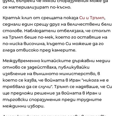
думи, въпреки че някои споразумения може да
се материализират по-късно.
Кратък клип от срещата показа
Си и Тръмп
,
седнали един срещу друг на величествени бели
столове. Наблюдатели отбелязаха, че столът
на Тръмп беше по-мек, което го оставяше на
по-ниска височина, където Си можеше да го
гледа отвисоко пред камерите.
Междувременно китайските държавни медии
отново се задействаха, публикувайки
изявление на външното министерство, в
което се казва, че войната в Иран "никога не е
трябвало да се случи". Тръмп се надяваше, че Си
ще предложи решение за войната в Иран и
търговски споразумения преди трудните
междинни избори.