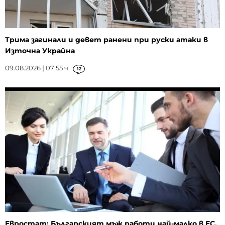
Трима загинали и девет ранени при руски атаки в
Източна Украйна
09.08.2026 | 07:55 ч.
12
Евростат: Българският мъж работи най-малко в ЕС,