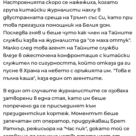
Настроенията скоро се нажежиха, когато
група китайски журналисти нахлу в
двустранната среща на Тръмп със Си, като при
това прегазиха помощник на Белия дом.
Последва гняв и беше чуто как член на Тайните
служби казва на журналиста да "се маха оттук".
Малко след това агент на Тайните служби
влезе в ожесточена конфронтация с китайски
служител по сигурността, който отказа да ги
пусне в Храма на небето с оръжията им. "Това е
пълна каша", каза един от агентите.
В един от случаите журналистите се озоваха
затворени в една стая, като им беше
попречено да се присъединят към
президентския кортеж. Моментът беше
запечатан от оператор, придружаващ Брет
Ратнър, режисьора на "Час пик", докато той се