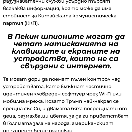
разузнавателни служби усърдно търсят
всякаква информация, която може да има
стойност за Китайската комунистическа
партия (ККП).
В Пекин шпионите могат да
четат натисканията на
клавишите и екраните на
устройства, които не са
свързани с интернет.
Те могат дори да поемат пълен контрол над
устройствата, като вмъкнат частично
идентичен зловреден софтуер чрез Wi-Fi или
мобилна мрежа. Когато Тръмп най-накрая се
срещна със Си, и двамата бяха посрещнати от
деца, размахващи цветя, за да ги приветстват
в Голямата зала на народа, американският
президент беше очарован.