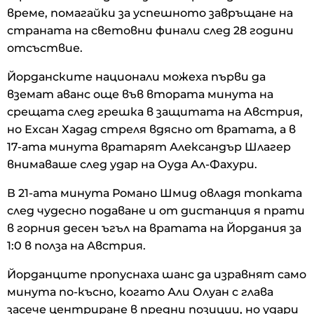
време, помагайки за успешното завръщане на
страната на световни финали след 28 години
отсъствие.
Йорданските национали можеха първи да
вземат аванс още във втората минута на
срещата след грешка в защитата на Австрия,
но Ехсан Хадад стреля вдясно от вратата, а в
17-ата минута вратарят Александър Шлагер
внимаваше след удар на Оуда Ал-Фахури.
В 21-ата минута Романо Шмид овладя топката
след чудесно подаване и от дистанция я прати
в горния десен ъгъл на вратата на Йордания за
1:0 в полза на Австрия.
Йорданците пропуснаха шанс да изравнят само
минута по-късно, когато Али Олуан с глава
засече центриране в предни позиции, но удари