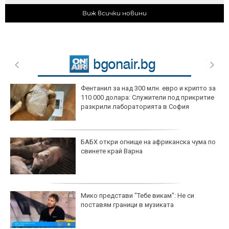
Виж всички новини
Фентанил за над 300 млн. евро и крипто за
110 000 долара: Служители под прикритие
разкрили лабораторията в София
БАБХ откри огнище на африканска чума по
свинете край Варна
Мико представи "Тебе викам": Не си
поставям граници в музиката