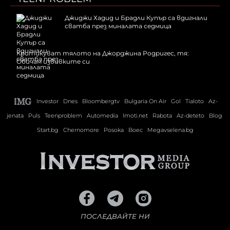
Джиджи Хадид и Брадли Купър са вдигнали
сватба през миналата седмица
Критикуват тялото на Джорджина Родригес, тя:
Обичам извивките си
Investor
Dnes
Bloombergtv
Bulgaria On Air
Gol
Tialoto
Az-
jenata
Puls
Teenproblem
Automedia
Imoti.net
Rabota
Az-deteto
Blog
Start.bg
Chernomore
Posoka
Boec
Megavselena.bg
ПОСЛЕДВАЙТЕ НИ