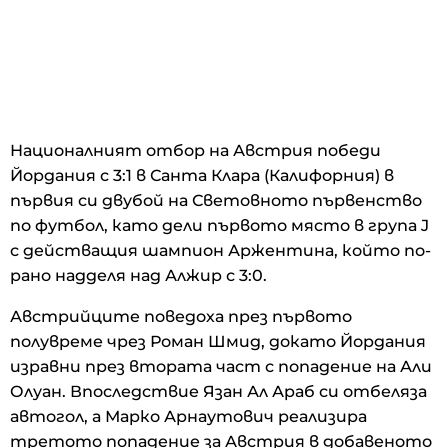
Националният отбор на Австрия победи
Йордания с 3:1 в Санта Клара (Калифорния) в
първия си двубой на Световното първенство
по футбол, като дели първото място в група J
с действащия шампион Аржентина, който по-
рано надделя над Алжир с 3:0.
Австрийците поведоха през първото
полувреме чрез Роман Шмид, докато Йордания
изравни през втората част с попадение на Али
Олуан. Впоследствие Язан Ал Араб си отбеляза
автогол, а Марко Арнаутович реализира
третото попадение за Австрия в добавеното