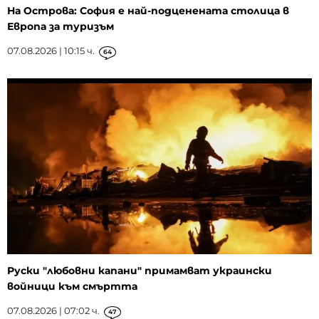
На Острова: София е най-подценената столица в
Европа за туризъм
07.08.2026 | 10:15 ч.
64
Руски "любовни капани" примамват украински
войници към смъртта
07.08.2026 | 07:02 ч.
47