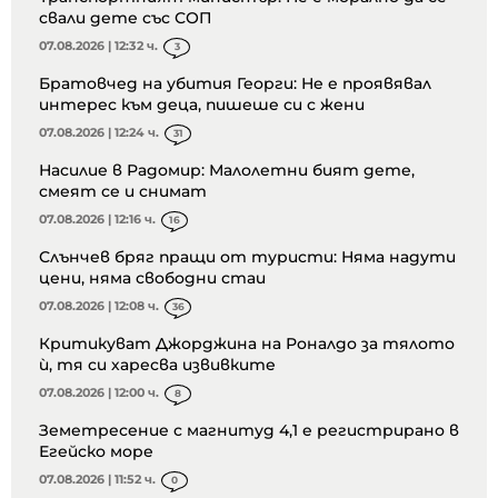
свали дете със СОП
07.08.2026 | 12:32 ч.
3
Братовчед на убития Георги: Не е проявявал
интерес към деца, пишеше си с жени
07.08.2026 | 12:24 ч.
31
Насилие в Радомир: Малолетни бият дете,
смеят се и снимат
07.08.2026 | 12:16 ч.
16
Слънчев бряг пращи от туристи: Няма надути
цени, няма свободни стаи
07.08.2026 | 12:08 ч.
36
Критикуват Джорджина на Роналдо за тялото
ѝ, тя си харесва извивките
07.08.2026 | 12:00 ч.
8
Земетресение с магнитуд 4,1 е регистрирано в
Егейско море
07.08.2026 | 11:52 ч.
0