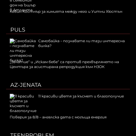
Кевин Костнър за химията между него и Уитни Хюстън
PULS
Самобайка – познавате ли тази интересна
билка?
„Зачатие“ и „Искам бебе“ са против прехвърлянето на
Центъра за асистирана репродукция към НЗОК
AZ-JENATA
11 красиви цветя за късмет и благополучие
Поверия за 8/8 – ангелска дата с могъща енергия
TEENPROBLEM