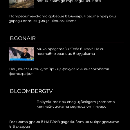
повишават до тригодишен връх
Потребителското доверие в България расте през юли
заради оптимизма за икономиката
BGONAIR
Мико представи "Тебе викам": Не си
поставям граници в музиката
Национален конкурс връща фокуса към аналоговата
фотография
BLOOMBERGTV
Покупките при спад извеждат златото
към най-силната седмица от януари
Голямата драма в НАТФИЗ даде живот на микродрамите
в България