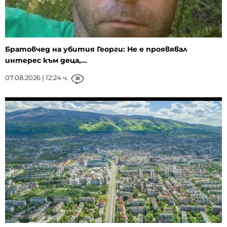
Братовчед на убития Георги: Не е проявявал
интерес към деца,...
07.08.2026 | 12:24 ч.
31