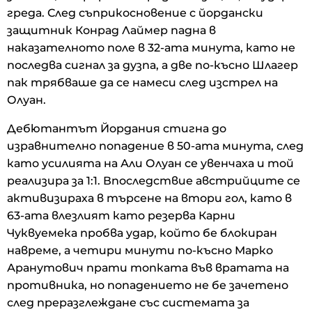
греда. След съприкосновение с йордански
защитник Конрад Лаймер падна в
наказателното поле в 32-ата минута, като не
последва сигнал за дузпа, а две по-късно Шлагер
пак трябваше да се намеси след изстрел на
Олуан.
Дебютантът Йордания стигна до
изравнително попадение в 50-ата минута, след
като усилията на Али Олуан се увенчаха и той
реализира за 1:1. Впоследствие австрийците се
активизираха в търсене на втори гол, като в
63-ата влезлият като резерва Карни
Чуквуемека пробва удар, който бе блокиран
навреме, а четири минути по-късно Марко
Аранутович прати топката във вратата на
противника, но попадението не бе зачетено
след преразглеждане със системата за