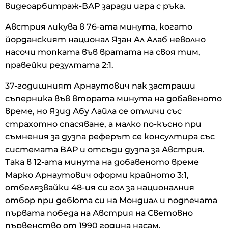
видеоарбитраж-ВАР заради игра с ръка.
Австрия ликува в 76-ата минута, когато
йорданският национал Язан Ал Алаб неволно
насочи топката във вратата на своя тим,
правейки резултата 2:1.
37-годишният Арнаутович пак застраши
съперника във втората минута на добавеното
време, но Язид Абу Лайла се отличи със
страхотно спасяване, а малко по-късно при
съмнения за дузпа реферът се консултира със
системата ВАР и отсъди дузпа за Австрия.
Така в 12-ата минута на добавеното време
Марко Арнаутович оформи крайното 3:1,
отбелязвайки 48-ия си гол за националния
отбор при дебюта си на Мондиал и подпечата
първата победа на Австрия на Световно
първенство от 1990 година насам.