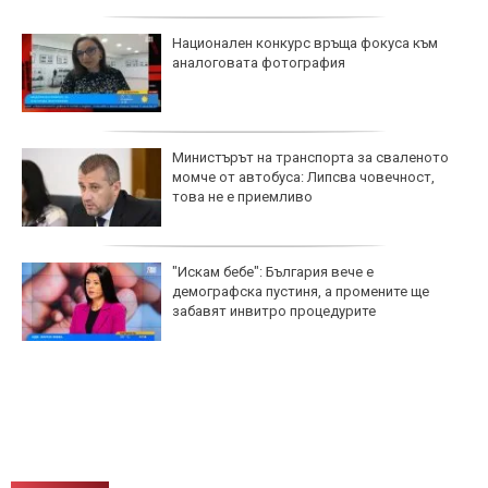
Национален конкурс връща фокуса към
аналоговата фотография
Министърът на транспорта за сваленото
момче от автобуса: Липсва човечност,
това не е приемливо
"Искам бебе": България вече е
демографска пустиня, а промените ще
забавят инвитро процедурите