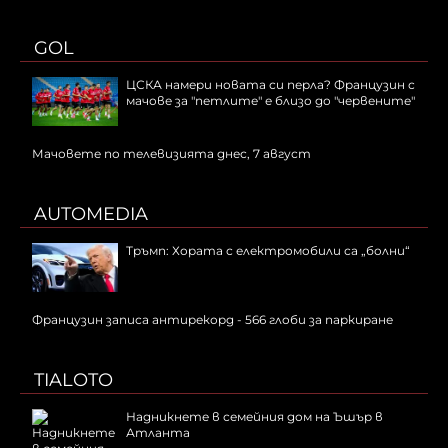
GOL
ЦСКА намери новата си перла? Французин с
мачове за "петлите" е близо до "червените"
Мачовете по телевизията днес, 7 август
AUTOMEDIA
Тръмп: Хората с електромобили са „болни“
Французин записа антирекорд - 566 глоби за паркиране
TIALOTO
Надникнете в семейния дом на Ъшър в
Атланта