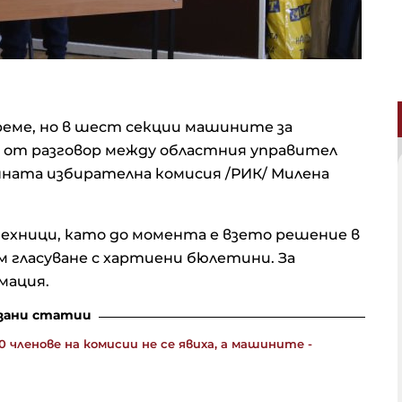
реме, но в шест секции машините за
но от разговор между областния управител
нната избирателна комисия /РИК/ Милена
техници, като до момента е взето решение в
ъм гласуване с хартиени бюлетини. За
мация.
зани статии
 членове на комисии не се явиха, а машините -