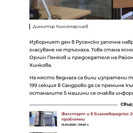
Димитър Кьосемарлиев
Изборният ден в Русенско започна нав
гласуване не тръгнаха. Това стана яс
Орлин Пенков и председателя на Райо
Хинкова.
На място веднага са били изпратени 
199 секция в Сандрово да се премине к
останалите 5 машини се очаква инфор
Свър
Фалстарт и в Благоевградско: 20
проблемни
19.04.2026 | 09:03 ч.