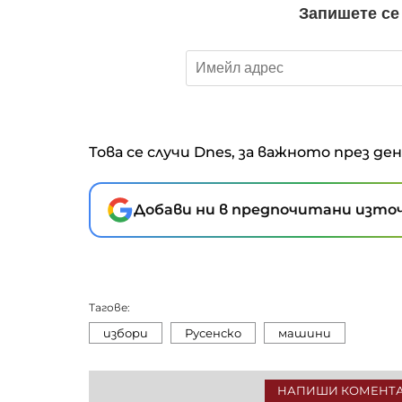
Това се случи Dnes, за важното през де
Добави ни в предпочитани източ
Тагове:
избори
Русенско
машини
НАПИШИ КОМЕНТ