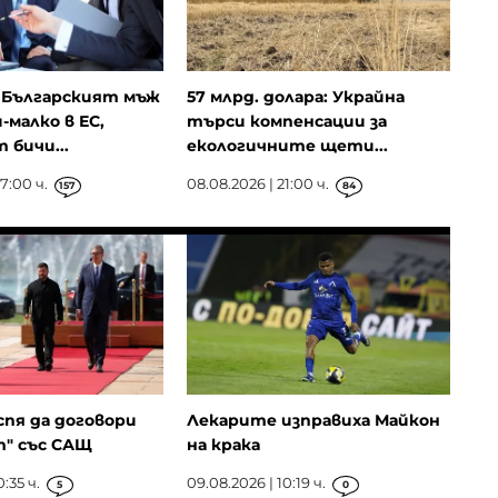
 Българският мъж
57 млрд. долара: Украйна
-малко в ЕС,
търси компенсации за
 бичи...
екологичните щети...
7:00 ч.
08.08.2026 | 21:00 ч.
157
84
спя да договори
Лекарите изправиха Майкон
" със САЩ
на крака
:35 ч.
09.08.2026 | 10:19 ч.
5
0