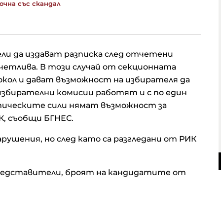
очна със скандал
ли да издават разписка след отчетени
ечетлива. В този случай от секционната
кол и дават възможност на избирателя да
 избирателни комисии работят и с по един
тическите сили нямат възможност за
ИК, съобщи БГНЕС.
нарушения, но след като са разгледани от РИК
представители, броят на кандидатите от