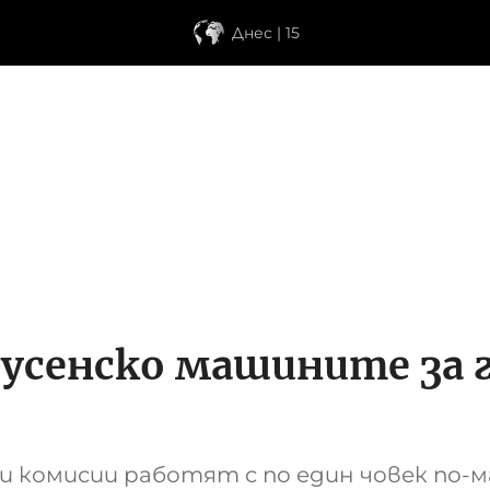
Днес | 15
Русенско машините за г
и комисии работят с по един човек по-м