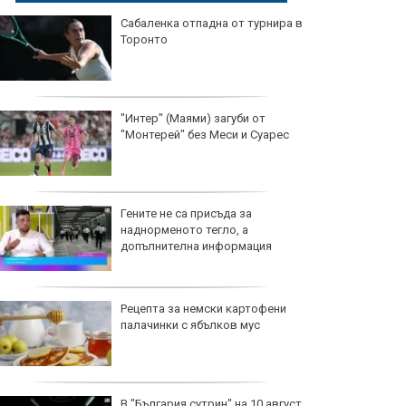
Сабаленка отпадна от турнира в
Торонто
"Интер" (Маями) загуби от
"Монтерей" без Меси и Суарес
Гените не са присъда за
наднорменото тегло, а
допълнителна информация
Рецепта за немски картофени
палачинки с ябълков мус
В "България сутрин" на 10 август