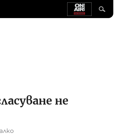
ласуване не
алко