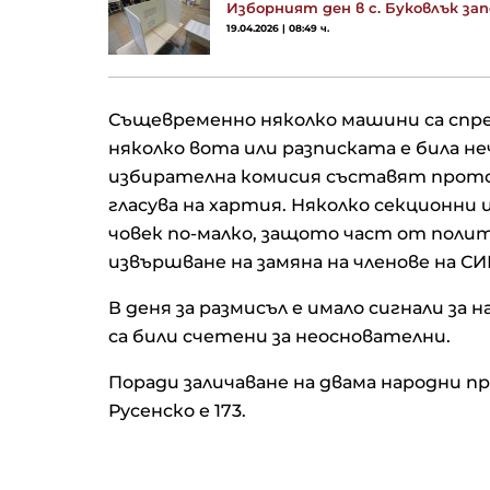
Изборният ден в с. Буковлък зап
19.04.2026 | 08:49 ч.
Същевременно няколко машини са спре
няколко вота или разписката е била н
избирателна комисия съставят прото
гласува на хартия. Няколко секционни
човек по-малко, защото част от поли
извършване на замяна на членове на С
В деня за размисъл е имало сигнали за 
са били счетени за неоснователни.
Поради заличаване на двама народни 
Русенско е 173.