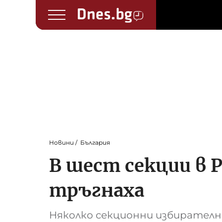
Новини
България
В шест секции в 
тръгнаха
Няколко секционни избирателн