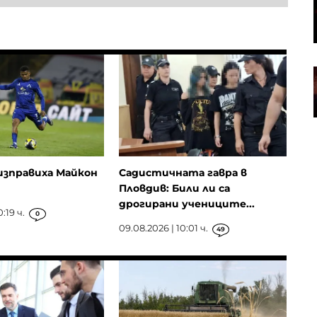
снаряди от Турция, в сделката
участва и българска компания
Иран намекна за сделка за
Ормуз, но само ако условията му
бъдат изпълнени
изправиха Майкон
Садистичната гавра в
Пловдив: Били ли са
дрогирани учениците...
:19 ч.
0
09.08.2026 | 10:01 ч.
49