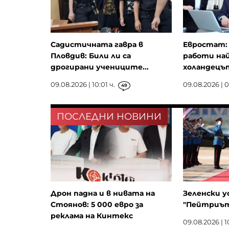
Садистичната гавра в
Евростат:
Пловдив: Били ли са
работи най
дрогирани учениците...
холандецът
09.08.2026 | 10:01 ч.
09.08.2026 | 0
49
ПОСЛЕДНИ НОВИНИ
Дрон падна и в нивата на
Зеленски у
Стоянов: 5 000 евро за
"Пейтриът
реклама на Кинтекс
09.08.2026 | 10