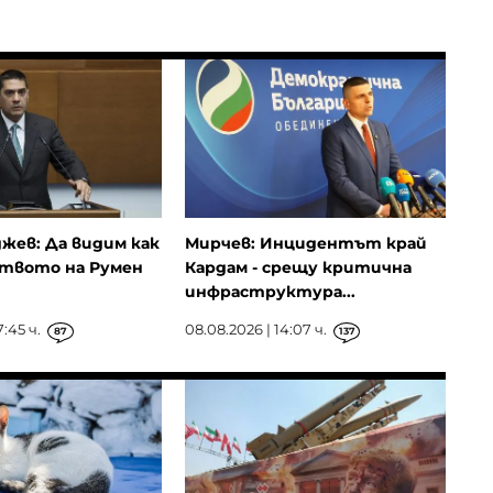
жев: Да видим как
Мирчев: Инцидентът край
твото на Румен
Кардам - срещу критична
инфраструктура...
7:45 ч.
08.08.2026 | 14:07 ч.
87
137