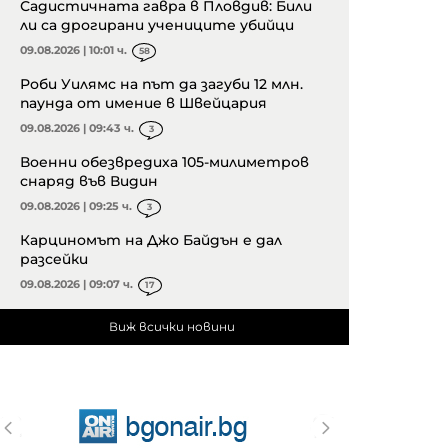
Садистичната гавра в Пловдив: Били
ли са дрогирани учениците убийци
09.08.2026 | 10:01 ч.
58
Роби Уилямс на път да загуби 12 млн.
паунда от имение в Швейцария
09.08.2026 | 09:43 ч.
3
Военни обезвредиха 105-милиметров
снаряд във Видин
09.08.2026 | 09:25 ч.
3
Карциномът на Джо Байдън е дал
разсейки
09.08.2026 | 09:07 ч.
17
Виж всички новини