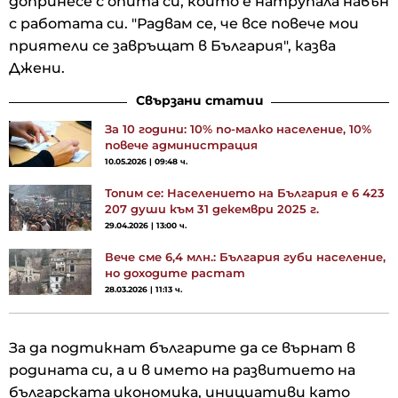
допринесе с опита си, който е натрупала навън
с работата си. "Радвам се, че все повече мои
приятели се завръщат в България", казва
Джени.
Свързани статии
За 10 години: 10% по-малко население, 10%
повече администрация
10.05.2026 | 09:48 ч.
Топим се: Населението на България е 6 423
207 души към 31 декември 2025 г.
29.04.2026 | 13:00 ч.
Вече сме 6,4 млн.: България губи население,
но доходите растат
28.03.2026 | 11:13 ч.
За да подтикнат българите да се върнат в
родината си, а и в името на развитието на
българската икономика, инициативи като