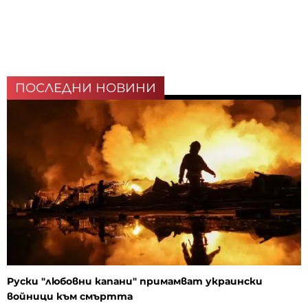
ПОСЛЕДНИ НОВИНИ
Руски "любовни капани" примамват украински
войници към смъртта