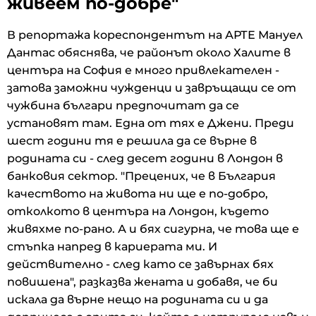
живеем по-добре"
В репортажа кореспондентът на АРТЕ Мануел
Дантас обяснява, че районът около Халите в
центъра на София е много привлекателен -
затова заможни чужденци и завръщащи се от
чужбина българи предпочитат да се
установят там. Една от тях е Джени. Преди
шест години тя е решила да се върне в
родината си - след десет години в Лондон в
банковия сектор. "Прецених, че в България
качеството на живота ни ще е по-добро,
отколкото в центъра на Лондон, където
живяхме по-рано. А и бях сигурна, че това ще е
стъпка напред в кариерата ми. И
действително - след като се завърнах бях
повишена", разказва жената и добавя, че би
искала да върне нещо на родината си и да