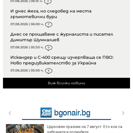
07.08.2026 | 06:15 ч.
2
И днес жега, но следобед на места
гръмотевични бури
07.08.2026 | 06:00 ч.
7
Днес се прощаваме с журналиста и писател
Димитър Шумналиев
07.08.2026 | 05:30 ч.
0
Искандер и С-400 срещу изчерпваща се ПВО:
Ново предизвикателство за Украйна
07.08.2026 | 05:00 ч.
9
Виж всички новини
Църковен празник на 7 август: Ето кои са
забраните и поличбите