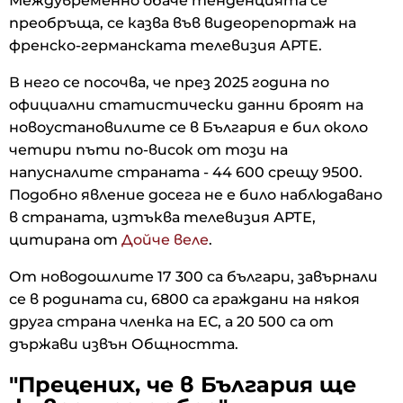
Междувременно обаче тенденцията се
преобръща, се казва във видеорепортаж на
френско-германската телевизия АРТЕ.
В него се посочва, че през 2025 година по
официални статистически данни броят на
новоустановилите се в България е бил около
четири пъти по-висок от този на
напусналите страната - 44 600 срещу 9500.
Подобно явление досега не е било наблюдавано
в страната, изтъква телевизия АРТЕ,
цитирана от
Дойче веле
.
От новодошлите 17 300 са българи, завърнали
се в родината си, 6800 са граждани на някоя
друга страна членка на ЕС, а 20 500 са от
държави извън Общността.
"Прецених, че в България ще