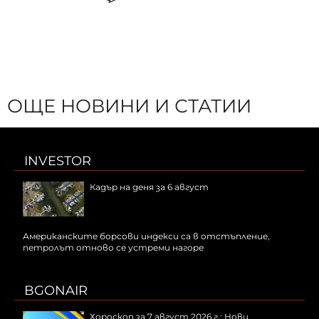
ОЩЕ НОВИНИ И СТАТИИ
INVESTOR
Кадър на деня за 6 август
Американските борсови индекси са в отстъпление,
петролът отново се устреми нагоре
BGONAIR
Хороскоп за 7 август 2026 г.: Нови