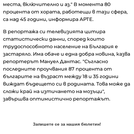
места, включително и аз." В момента 80
процента от хората, работещи в тази сфера,
са над 45 години, информира АРТЕ.
В репортажа си телевизията цитира
статистически данни, според които
трудоспособното население на България е
застаряло. Има обаче и една добра новина, казва
репортерът Мануел Дантас. "Съгласно
последните проучвания 87 процента от
българите на възраст между 18 и 35 години
виждат бъдещето си в родината. Това може да
сложи край на изтичането на мозъци",
завършва оптимистично репортажът.