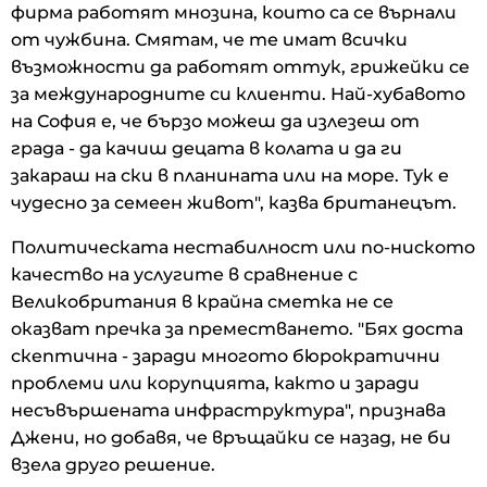
фирма работят мнозина, които са се върнали
от чужбина. Смятам, че те имат всички
възможности да работят оттук, грижейки се
за международните си клиенти. Най-хубавото
на София е, че бързо можеш да излезеш от
града - да качиш децата в колата и да ги
закараш на ски в планината или на море. Тук е
чудесно за семеен живот", казва британецът.
Политическата нестабилност или по-ниското
качество на услугите в сравнение с
Великобритания в крайна сметка не се
оказват пречка за преместването. "Бях доста
скептична - заради многото бюрократични
проблеми или корупцията, както и заради
несъвършената инфраструктура", признава
Джени, но добавя, че връщайки се назад, не би
взела друго решение.