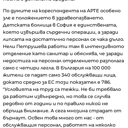
По думите на кореспондента на АРТЕ особено
зле е положението в здравеопазването.
Детската болница в София е единствената,
която извършва сърдечни операции, а заради
липсата на достатъчно персонал се чака дълго.
Нели Петрушева работи там в интензивното
отделение като санитар и обяснява, че заради
недостига на персонал отделението разполага
само с четири легла. В България на 100 000
жители се падат само 340 обслужващи лица,
докато средно за ЕС този показател е 786.
"Условията на труд са тежки. Не би трябвало
да работим извънредно, но това се случва
редовно от години и по правило никой не
обръща внимание. А сега мнозина страдат от
бърнаут. Освен това много от нас - от
обслужващия персонал, работят на няколко