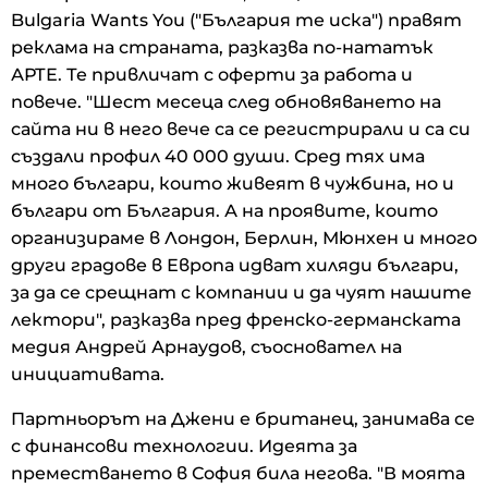
Bulgaria Wants You ("България те иска") правят
реклама на страната, разказва по-нататък
АРТЕ. Те привличат с оферти за работа и
повече. "Шест месеца след обновяването на
сайта ни в него вече са се регистрирали и са си
създали профил 40 000 души. Сред тях има
много българи, които живеят в чужбина, но и
българи от България. А на проявите, които
организираме в Лондон, Берлин, Мюнхен и много
други градове в Европа идват хиляди българи,
за да се срещнат с компании и да чуят нашите
лектори", разказва пред френско-германската
медия Андрей Арнаудов, съосновател на
инициативата.
Партньорът на Джени е британец, занимава се
с финансови технологии. Идеята за
преместването в София била негова. "В моята