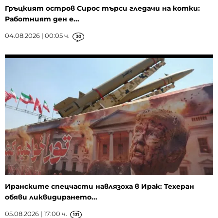
Гръцкият остров Сирос търси гледачи на котки:
Работният ден е...
04.08.2026 | 00:05 ч.
30
Иранските спецчасти навлязоха в Ирак: Техеран
обяви ликвидирането...
05.08.2026 | 17:00 ч.
131