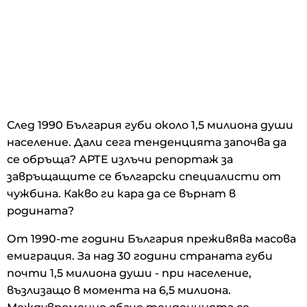
След 1990 България губи около 1,5 милиона души
население. Дали сега тенденцията започва да
се обръща? АРТЕ излъчи репортаж за
завръщащите се български специалисти от
чужбина. Какво ги кара да се върнат в
родината?
От 1990-те години България преживява масова
емиграция. За над 30 години страната губи
почти 1,5 милиона души - при население,
възлизащо в момента на 6,5 милиона.