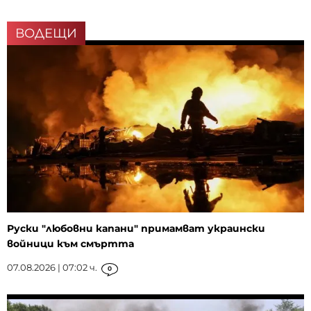
ВОДЕЩИ
Руски "любовни капани" примамват украински
войници към смъртта
07.08.2026 | 07:02 ч.
0