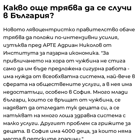
Какво още трябва да се случи
в България?
Новото лявоцентристко правителство обаче
трябва да положи по-интензивни усилия,
изтъква пред АРТЕ Адриан Николов от
Института за пазарна икономика. "За
привличането на хора от чужбина не стига
само да им бъде предложена сигурна работа -
има нужда от всеобхватна система, най-вече в
сферата на обществените услуги, а в нея има
недостатъци, особено в София. Много млади
българи, които се връщат от чужбина, се
надяват да отгледат тук децата си, а се
натъкват на много лоша здравна система с
малко услуги. Другият проблем са грижите за
децата. В София има 4000 деца, за които няма
места в детските градини."