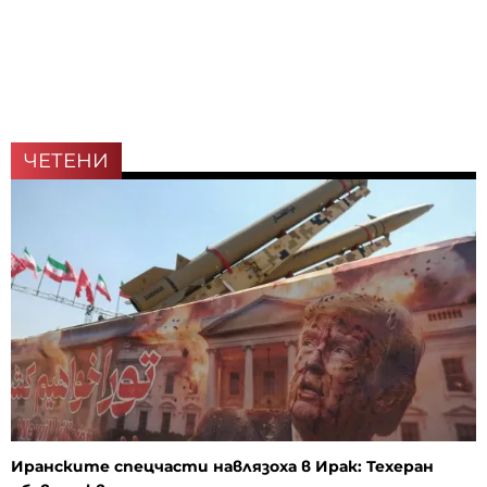
ЧЕТЕНИ
Иранските спецчасти навлязоха в Ирак: Техеран