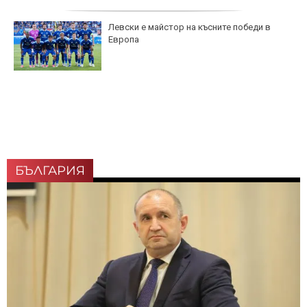
Левски е майстор на късните победи в
Европа
БЪЛГАРИЯ