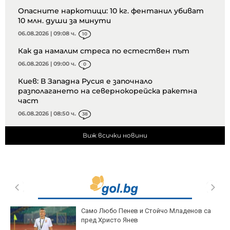
Опасните наркотици: 10 кг. фентанил убиват
10 млн. души за минути
06.08.2026 | 09:08 ч.
10
Как да намалим стреса по естествен път
06.08.2026 | 09:00 ч.
0
Киев: В Западна Русия е започнало
разполагането на севернокорейска ракетна
част
06.08.2026 | 08:50 ч.
38
Виж всички новини
Само Любо Пенев и Стойчо Младенов са
пред Христо Янев