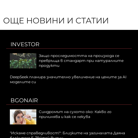
ОЩЕ НОВИНИ И СТАТИИ
INVESTOR
Защо проследимостта на произхода се
превръща в стандарт при натуралните
продукти
DeepSeek планира значително увеличение на цените за AI
моделите си
BGONAIR
Синдромът на сухото око: Какво го
причинява и как се лекува
"Искаме справедливост!": Близките на загиналата Даяна
блокираха Е-79 край Видин