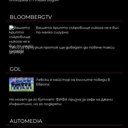
BLOOMBERGTV
Вашето крипто съкровище никога не е бил
по-малко сигурно
Такси за Ормузкия проток ще доведат до повече такси
другаде
GOL
Левски е майстор на късните победи в
Европа
Не могат да го бутнат: ФИФА призна за гафа на Джани
Инфантино, но го подкрепи
AUTOMEDIA