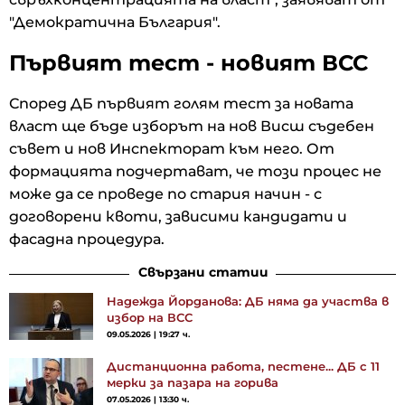
"Демократична България".
Първият тест - новият ВСС
Според ДБ първият голям тест за новата
власт ще бъде изборът на нов Висш съдебен
съвет и нов Инспекторат към него. От
формацията подчертават, че този процес не
може да се проведе по стария начин - с
договорени квоти, зависими кандидати и
фасадна процедура.
Свързани статии
Надежда Йорданова: ДБ няма да участва в
избор на ВСС
09.05.2026 | 19:27 ч.
Дистанционна работа, пестене... ДБ с 11
мерки за пазара на горива
07.05.2026 | 13:30 ч.