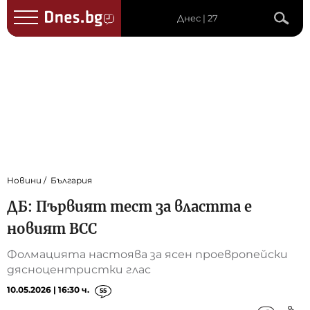
Днес | 27
Новини
България
ДБ: Първият тест за властта е
новият ВСС
Фолмацията настоява за ясен проевропейски
дясноцентристки глас
10.05.2026 | 16:30 ч.
55