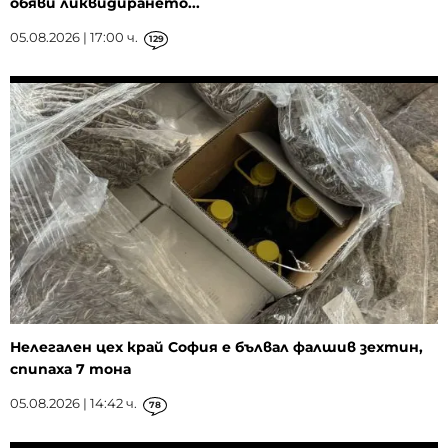
обяви ликвидирането...
05.08.2026 | 17:00 ч.
129
Нелегален цех край София е бълвал фалшив зехтин,
спипаха 7 тона
05.08.2026 | 14:42 ч.
78