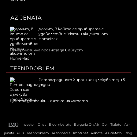
AZ-JENATA
Домът, в който се прибирате с
удоволствие: Уютни акценти от
HomeMax
Нумерологична прогноза за 6 август
TEENPROBLEM
Ретроградният Хирон ще излекува тези 5
зодии
Цветни джапанки - хитът на лятото
Investor
Dnes
Bloombergtv
Bulgaria On Air
Gol
Tialoto
Az-
jenata
Puls
Teenproblem
Automedia
Imoti.net
Rabota
Az-deteto
Blog