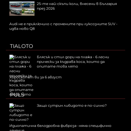
25-те най-скъпи коли, внесени в България
през 2026
Audi не е приключило с промените при луксозните SUV -
идва ново Q8
TIALOTO
Блясък и стил дори на плажа - 6 лесни
прически за къдрава коса, които да
опитате това лято
Хороскопът ви за 6 август
PULS
Защо сутрин либидото е по-силно?
Идиопатична белодробна фиброза- няма специфично
лечение