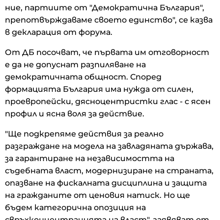
ние, партиите от "Демократична България",
препотвърждаваме своето единство", се казва
в декларация от форума.
От ДБ посочват, че първата им отговорност
е да не допуснат разпиляване на
демократичната общност. Според
формацията България има нужда от силен,
проевропейски, дясноцентристки глас - с ясен
профил и ясна воля за действие.
"Ще подкрепяме действия за реално
разграждане на модела на завладяната държава,
за гарантиране на независимостта на
съдебната власт, модернизиране на страната,
опазване на фискалната дисциплина и защита
на гражданите от ценовия натиск. Но ще
бъдем категорична опозиция на
свръхконцентрацията на власт", заявяват от