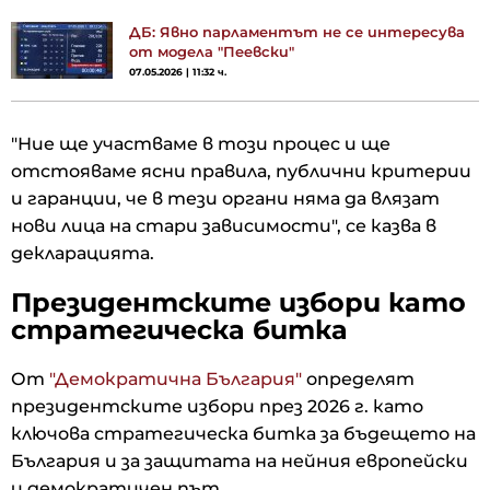
ДБ: Явно парламентът не се интересува
от модела "Пеевски"
07.05.2026 | 11:32 ч.
"Ние ще участваме в този процес и ще
отстояваме ясни правила, публични критерии
и гаранции, че в тези органи няма да влязат
нови лица на стари зависимости", се казва в
декларацията.
Президентските избори като
стратегическа битка
От
"Демократична България"
определят
президентските избори през 2026 г. като
ключова стратегическа битка за бъдещето на
България и за защитата на нейния европейски
и демократичен път.