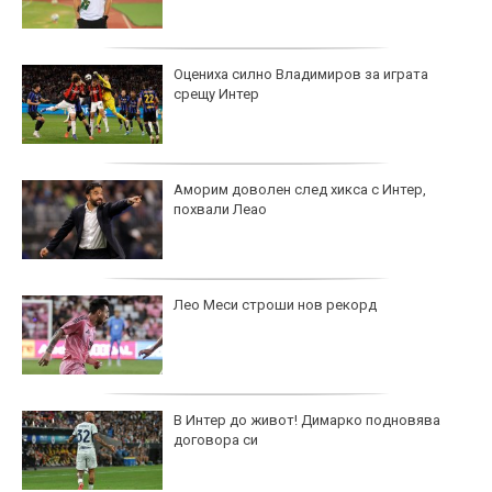
Оцениха силно Владимиров за играта
срещу Интер
Аморим доволен след хикса с Интер,
похвали Леао
Лео Меси строши нов рекорд
В Интер до живот! Димарко подновява
договора си