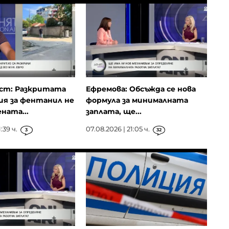
ст: Разкритата
Ефремова: Обсъжда се нова
я за фентанил не
формула за минималната
ната...
заплата, ще...
:39 ч.
07.08.2026 | 21:05 ч.
3
32