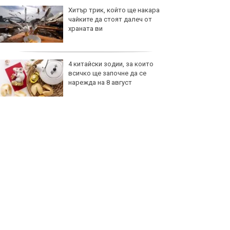
Хитър трик, който ще накара
чайките да стоят далеч от
храната ви
4 китайски зодии, за които
всичко ще започне да се
нарежда на 8 август