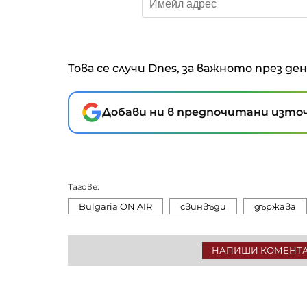
Това се случи Dnes, за важното през де
Добави ни в предпочитани източ
Тагове:
Bulgaria ON AIR
свинвъди
държава
НАПИШИ КОМЕНТ