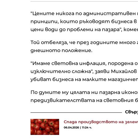
"Цените никога по административен на
принципи, които ръководят бизнеса 
цени води до проблеми на пазара", ком
Той отбеляза, че през годините много
днешното положение.
"Имаме световна инфлация, породена
изключително сложна", заяви Михайлов
убиват бизнеса на малките магазинче
По думите му цялата ни пазарна иконо
предизвикателствата на световния б
Свър
Спада производството на зелен
06.04.2026 | 11:24 ч.