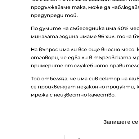
продължаваме така, може да наблюдава
предупреди той.
По думите на събеседника има 40% мес
миналата година имаме 96 хил. тона бъ
На въпрос има ли все още вносно месо,
отговори, че едва ли в търговската м
примерите от служебното правител
Той отбеляза, че има сив сектор на жи
се произвеждат незаконно продукти,
мрежа с неизвестно качество.