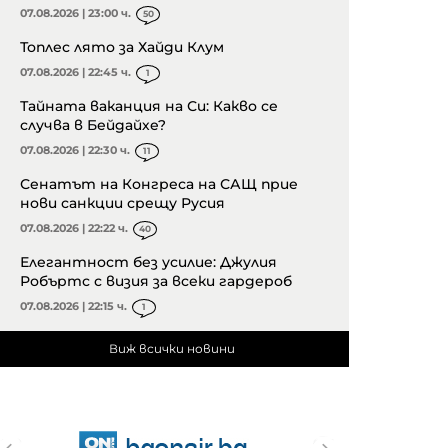
07.08.2026 | 23:00 ч.
50
Топлес лято за Хайди Клум
07.08.2026 | 22:45 ч.
1
Тайната ваканция на Си: Какво се
случва в Бейдайхе?
07.08.2026 | 22:30 ч.
11
Сенатът на Конгреса на САЩ прие
нови санкции срещу Русия
07.08.2026 | 22:22 ч.
40
Елегантност без усилие: Джулия
Робъртс с визия за всеки гардероб
07.08.2026 | 22:15 ч.
1
Виж всички новини