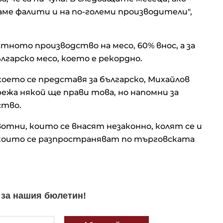
ме фалити и на по-големи производители",
тното производство на месо, 60% внос, а за
лгарско месо, което е рекордно.
 което се представя за българско, Михайлов
режа някой ще прави това, но напомни за
ство.
вотни, които се внасят незаконно, колят се и
 които се разпространяват по търговската