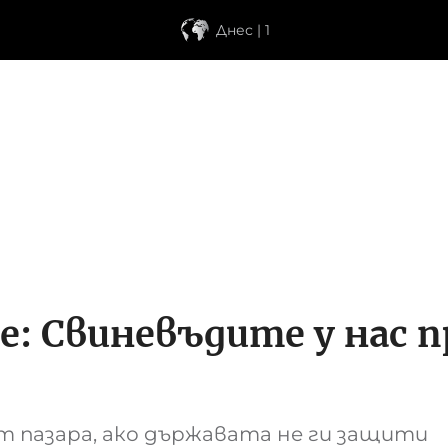
Днес | 1
се: Свиневъдите у нас 
 пазара, ако държавата не ги защити