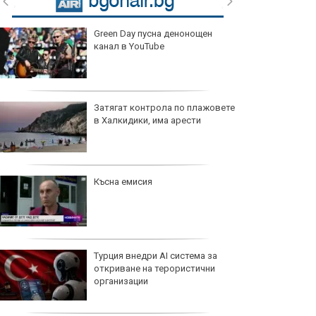
Green Day пусна денонощен
канал в YouTube
Затягат контрола по плажовете
в Халкидики, има арести
Късна емисия
Турция внедри AI система за
откриване на терористични
организации