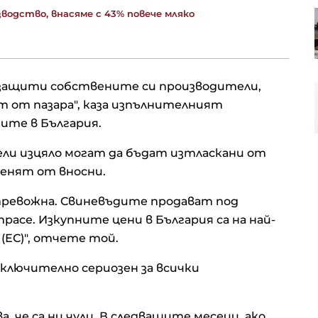
водство, внасяме с 43% повече мляко
Проучване: Дълговата тежест за
германските доставчици на
авточасти расте
 защити собствените си производители,
Анализатор: За Тръмп ще е по-
лесно да прехвърли войната
 от пазара", каза изпълнителният
срещу Иран на следващия
ите в България.
президент
ли изцяло могат да бъдат изтласкани от
менят от вносни.
тревожна. Свиневъдите продават под
прасе. Изкупните цени в България са на най-
(ЕС)", отчете той.
ключително сериозен за всички
, че са ни чули. В следващите месеци, ако