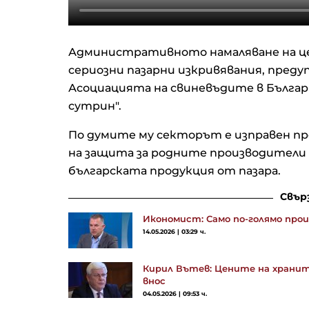
Административното намаляване на це
сериозни пазарни изкривявания, пред
Асоциацията на свиневъдите в Българ
сутрин".
По думите му секторът е изправен пр
на защита за родните производители 
българската продукция от пазара.
Свър
Икономист: Само по-голямо про
14.05.2026 | 03:29 ч.
Кирил Вътев: Цените на хранит
внос
04.05.2026 | 09:53 ч.