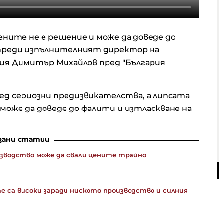
ните не е решение и може да доведе до
упреди изпълнителният директор на
ия Димитър Михайлов пред "България
ед сериозни предизвикателства, а липсата
може да доведе до фалити и изтласкване на
зани статии
изводство може да свали цените трайно
е са високи заради ниското производство и силния