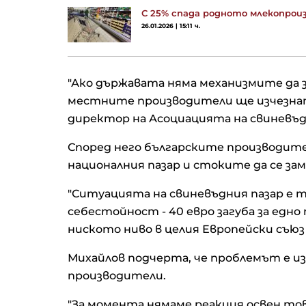
С 25% спада родното млекопроиз
26.01.2026 | 15:11 ч.
"Ако държавата няма механизмите да
местните производители ще изчезнат
директор на Асоциацията на свиневъд
Според него българските производите
националния пазар и стоките да се за
"Ситуацията на свиневъдния пазар е 
себестойност - 40 евро загуба за едно 
ниското ниво в целия Европейски съюз 
Михайлов подчерта, че проблемът е из
производители.
"За момента нямаме реакция освен това