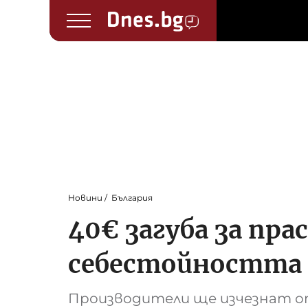
Новини
България
40€ загуба за пра
себестойността
Производители ще изчезнат от