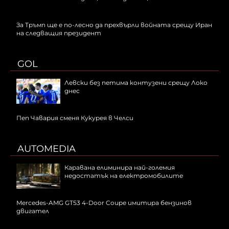
За Тръмп ще е по-лесно да прехвърли войната срещу Иран
на следващия президент
GOL
Левски без петима контузени срещу Локо
днес
Пеп Чавария сменя Кукурея в Челси
AUTOMEDIA
Каравана елиминира най-големия
недостатък на електромобилите
Mercedes-AMG GT53 4-Door Coupe имитира бензинов
двигател