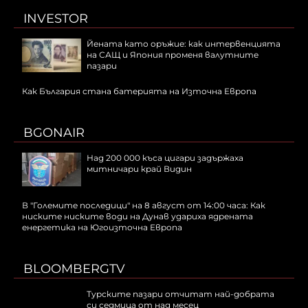
INVESTOR
Йената като оръжие: как интервенцията
на САЩ и Япония променя валутните
пазари
Как България стана батерията на Източна Европа
BGONAIR
Над 200 000 къса цигари задържаха
митничари край Видин
В "Големите последици" на 8 август от 14:00 часа: Как
ниските ниските води на Дунав удариха ядрената
енергетика на Югоизточна Европа
BLOOMBERGTV
Турските пазари отчитат най-добрата
си седмица от над месец