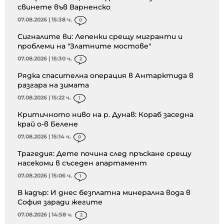
свинете във Варненско
07.08.2026 | 15:38 ч.
0
Сигналите ви: Лепенки срещу мигранти и
проблеми на "Златните мостове"
07.08.2026 | 15:30 ч.
2
Рядка спасителна операция в Антарктида в
разгара на зимата
07.08.2026 | 15:22 ч.
1
Критичното ниво на р. Дунав: Кораб заседна
край о-в Белене
07.08.2026 | 15:14 ч.
0
Трагедия: Дете почина след пръскане срещу
насекоми в съседен апартамент
07.08.2026 | 15:06 ч.
1
В кадър: И днес безплатна минерална вода в
София заради жегите
07.08.2026 | 14:58 ч.
2