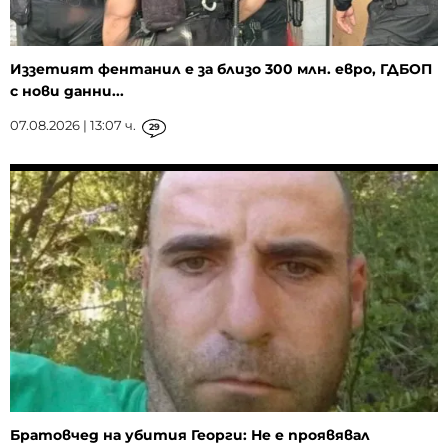
Иззетият фентанил е за близо 300 млн. евро, ГДБОП
с нови данни...
07.08.2026 | 13:07 ч.
29
Братовчед на убития Георги: Не е проявявал