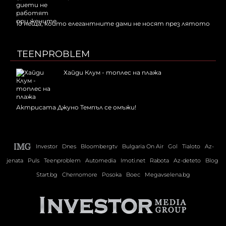
10 неща, които елегантните дами не носят през лятото
TEENPROBLEM
Хайди Клум - топлес на плажа
Актрисата Джуно Темпъл се омъжи!
Investor
Dnes
Bloombergtv
Bulgaria On Air
Gol
Tialoto
Az-
jenata
Puls
Teenproblem
Automedia
Imoti.net
Rabota
Az-deteto
Blog
Start.bg
Chernomore
Posoka
Boec
Megavselena.bg