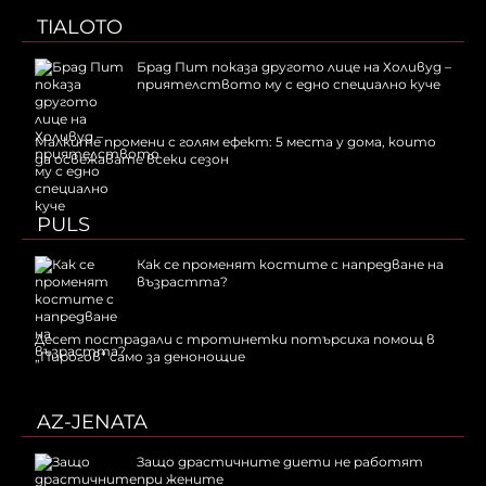
TIALOTO
Брад Пит показа другото лице на Холивуд –
приятелството му с едно специално куче
Малките промени с голям ефект: 5 места у дома, които
да освежавате всеки сезон
PULS
Как се променят костите с напредване на
възрастта?
Десет пострадали с тротинетки потърсиха помощ в
„Пирогов“ само за денонощие
AZ-JENATA
Защо драстичните диети не работят
при жените