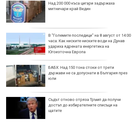
Над 200 000 къса цигари задържаха
митничари край Видин
В "Големите последици" на 8 август от 14:00
часа: Как ниските ниските води на Дунав
удариха ядрената енергетика на
Югоизточна Европа
БАБХ: Над 150 тона стоки от трети
държави не са допуснати в България през
юли
Съдът отново отряза Тръмп да получи
достъп до избирателните списъци на
щатите